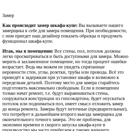
Замер
Как происходит замер шкафа-купе:
Вы вызываете нашего
замерщика к себе для замера помещения. При необходимости,
с ним приедет наш дизайнер показать образцы и продумать
функционал шкафа-купе.
Итак, мы в помещении:
Все стены, пол, потолок должны
легко просматриваться и быть доступными для замера. Можно
мерить и захламленное помещение, но тогда процент ошибки
возрастает. Ведь мы можем не увидеть спрятанные
неровности стен, углы, розетки, трубы или провода. Всё это
приведёт к задержкам при установке шкафа и возможно к
переделкам деталей. Поэтому место для замера старайтесь
подготовить максимально свободным. Если в помещении
только начат ремонт, т.е. будут выравниваться стены,
сооружаться конструкции из гипсокартона, будет опускаться
потолок или подниматься пол, имеет смысл отложить замер
до конца ремонта. Замеры будут неточные (предварительные),
что потребует в дальнейшем второго выезда замерщика для
окончательного точного замера. Это не проблема, для
экономии времени и скорого запуска шкафа-купе в
производство мы часто прибегаем к такому варианту.