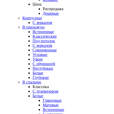
Цена
Распродажа
Дешевые
Корпусные
С зеркалом
В прихожую
Встроенные
Классические
Под потолок
С зеркалом
Современные
Угловые
Узкие
С обувницей
Неглубокие
Белые
Глубокие
В спальню
Классика
C телевизором
Белые
Глянцевые
Матовые
Встроенные