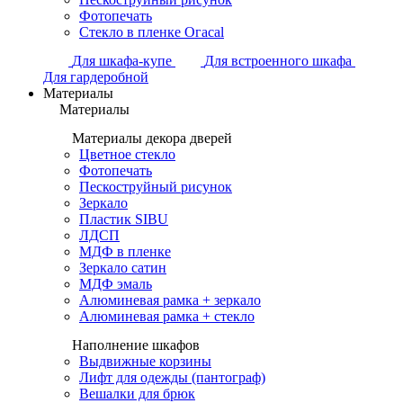
Фотопечать
Стекло в пленке Огасаl
Для шкафа-купе
Для встроенного шкафа
Для гардеробной
Материалы
Материалы
Материалы декора дверей
Цветное стекло
Фотопечать
Пескоструйный рисунок
Зеркало
Пластик SIBU
ЛДСП
МДФ в пленке
Зеркало сатин
МДФ эмаль
Алюминевая рамка + зеркало
Алюминевая рамка + стекло
Наполнение шкафов
Выдвижные корзины
Лифт для одежды (пантограф)
Вешалки для брюк