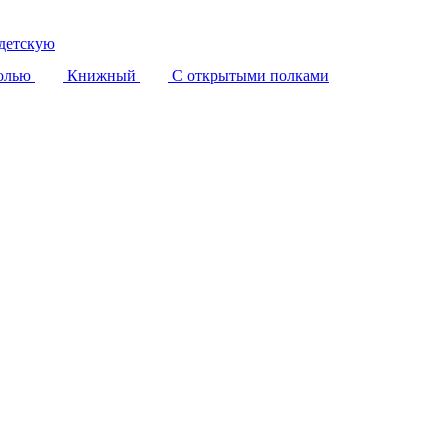
детскую
олью
Книжный
С открытыми полками