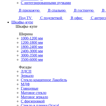
С интегрированными ручками
В прихожую
В спальню
В гостиную
В 
Под TV
С подсветкой
В офис
С антрес
Шкафы–купе
Шкафы–купе
Ширина
1000-1200 мм
1200-1800 мм
1800-2400 мм
2400-3000 мм
3000-3500 мм
3500-6000 мм
Фасады
ЛДСП
Зеркало
Стекло крашенное Лакобель
МДФ
Глянцевые
Матовое стекло
Матовое зеркало
С фрезеровкой
Стекло в пленке Огасаl