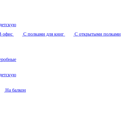
детскую
В офис
С полками для книг
С открытыми полками
еробные
детскую
На балкон