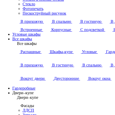
Стекло
Фотопечать
Пескоструйный рисунок
В прихожую
В спальню
В гостиную
В 
Встроенные
Корпусные
С подсветкой
Угловые шкафы
Все шкафы
Все шкафы
Распашные
Шкафы-купе
Угловые
Гард
В прихожую
В гостиную
В спальню
В 
Вокруг двери
Двусторонние
Вокруг окна
Гардеробные
Двери–купе
Двери–купе
Фасады
ЛДСП
Зеркало