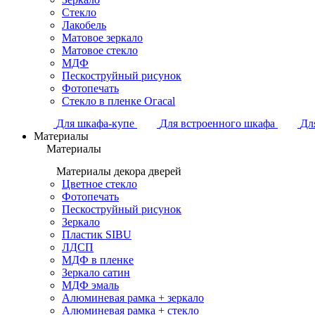
Стекло
Лакобель
Матовое зеркало
Матовое стекло
МДФ
Пескоструйный рисунок
Фотопечать
Стекло в пленке Огасаl
Для шкафа-купе
Для встроенного шкафа
Дл
Материалы
Материалы
Материалы декора дверей
Цветное стекло
Фотопечать
Пескоструйный рисунок
Зеркало
Пластик SIBU
ЛДСП
МДФ в пленке
Зеркало сатин
МДФ эмаль
Алюминевая рамка + зеркало
Алюминевая рамка + стекло