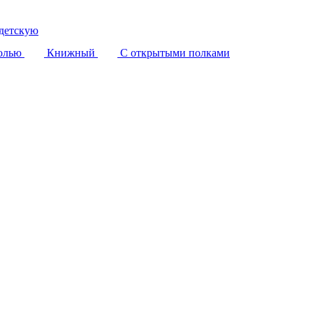
детскую
олью
Книжный
С открытыми полками