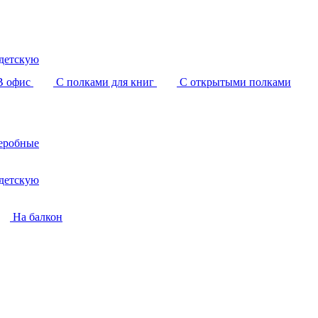
детскую
В офис
С полками для книг
С открытыми полками
еробные
детскую
На балкон