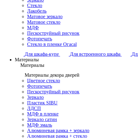
Стекло
Лакобель
Матовое зеркало
Матовое стекло
МДФ
Пескоструйный рисунок
Фотопечать
Стекло в пленке Огасаl
Для шкафа-купе
Для встроенного шкафа
Дл
Материалы
Материалы
Материалы декора дверей
Цветное стекло
Фотопечать
Пескоструйный рисунок
Зеркало
Пластик SIBU
ЛДСП
МДФ в пленке
Зеркало сатин
МДФ эмаль
Алюминевая рамка + зеркало
Алюминевая рамка + стекло