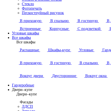
Стекло
Фотопечать
Пескоструйный рисунок
В прихожую
В спальню
В гостиную
В 
Встроенные
Корпусные
С подсветкой
Угловые шкафы
Все шкафы
Все шкафы
Распашные
Шкафы-купе
Угловые
Гард
В прихожую
В гостиную
В спальню
В 
Вокруг двери
Двусторонние
Вокруг окна
Гардеробные
Двери–купе
Двери–купе
Фасады
ЛДСП
Зеркало