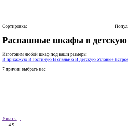
Сортировка:
Попул
Распашные шкафы в детскую
Изготовим любой шкаф под ваши размеры
В прихожую
В гостиную
В спальню
В детскую
Угловые
Встро
7 причин выбрать нас
Узнать
4.9