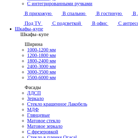
С интегрированными ручками
В прихожую
В спальню
В гостиную
В 
Под TV
С подсветкой
В офис
С антрес
Шкафы–купе
Шкафы–купе
Ширина
1000-1200 мм
1200-1800 мм
1800-2400 мм
2400-3000 мм
3000-3500 мм
3500-6000 мм
Фасады
ЛДСП
Зеркало
Стекло крашенное Лакобель
МДФ
Глянцевые
Матовое стекло
Матовое зеркало
С фрезеровкой
Стекло в пленке Огасаl