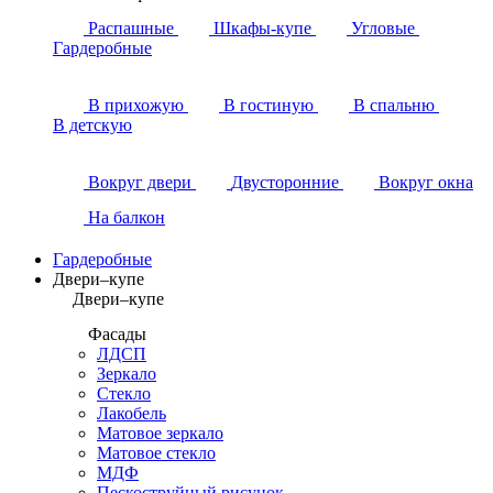
Распашные
Шкафы-купе
Угловые
Гардеробные
В прихожую
В гостиную
В спальню
В детскую
Вокруг двери
Двусторонние
Вокруг окна
На балкон
Гардеробные
Двери–купе
Двери–купе
Фасады
ЛДСП
Зеркало
Стекло
Лакобель
Матовое зеркало
Матовое стекло
МДФ
Пескоструйный рисунок