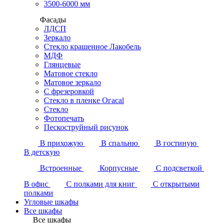
3500-6000 мм
Фасады
ЛДСП
Зеркало
Стекло крашенное Лакобель
МДФ
Глянцевые
Матовое стекло
Матовое зеркало
С фрезеровкой
Стекло в пленке Огасаl
Стекло
Фотопечать
Пескоструйный рисунок
В прихожую
В спальню
В гостиную
В детскую
Встроенные
Корпусные
С подсветкой
В офис
С полками для книг
С открытыми
полками
Угловые шкафы
Все шкафы
Все шкафы