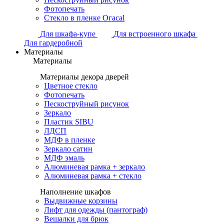
Фотопечать
Стекло в пленке Огасаl
Для шкафа-купе
Для встроенного шкафа
Для гардеробной
Материалы
Материалы
Материалы декора дверей
Цветное стекло
Фотопечать
Пескоструйный рисунок
Зеркало
Пластик SIBU
ЛДСП
МДФ в пленке
Зеркало сатин
МДФ эмаль
Алюминевая рамка + зеркало
Алюминевая рамка + стекло
Наполнение шкафов
Выдвижные корзины
Лифт для одежды (пантограф)
Вешалки для брюк