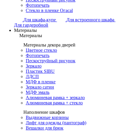
Фотопечать
Стекло в пленке Огасаl
Для шкафа-купе
Для встроенного шкафа
Для гардеробной
Материалы
Материалы
Материалы декора дверей
Цветное стекло
Фотопечать
Пескоструйный рисунок
Зеркало
Пластик SIBU
ЛДСП
МДФ в пленке
Зеркало сатин
МДФ эмаль
Алюминевая рамка + зеркало
Алюминевая рамка + стекло
Наполнение шкафов
Выдвижные корзины
Лифт для одежды (пантограф)
Вешалки для брюк