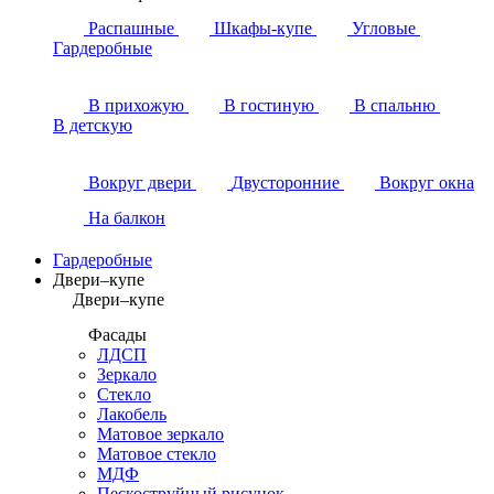
Распашные
Шкафы-купе
Угловые
Гардеробные
В прихожую
В гостиную
В спальню
В детскую
Вокруг двери
Двусторонние
Вокруг окна
На балкон
Гардеробные
Двери–купе
Двери–купе
Фасады
ЛДСП
Зеркало
Стекло
Лакобель
Матовое зеркало
Матовое стекло
МДФ
Пескоструйный рисунок