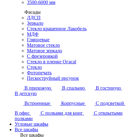
3500-6000 мм
Фасады
ЛДСП
Зеркало
Стекло крашенное Лакобель
МДФ
Глянцевые
Матовое стекло
Матовое зеркало
С фрезеровкой
Стекло в пленке Огасаl
Стекло
Фотопечать
Пескоструйный рисунок
В прихожую
В спальню
В гостиную
В детскую
Встроенные
Корпусные
С подсветкой
В офис
С полками для книг
С открытыми
полками
Угловые шкафы
Все шкафы
Все шкафы