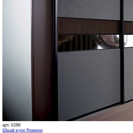
арт. 0288
Шкаф купе Римини