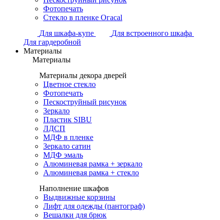
Фотопечать
Стекло в пленке Огасаl
Для шкафа-купе
Для встроенного шкафа
Для гардеробной
Материалы
Материалы
Материалы декора дверей
Цветное стекло
Фотопечать
Пескоструйный рисунок
Зеркало
Пластик SIBU
ЛДСП
МДФ в пленке
Зеркало сатин
МДФ эмаль
Алюминевая рамка + зеркало
Алюминевая рамка + стекло
Наполнение шкафов
Выдвижные корзины
Лифт для одежды (пантограф)
Вешалки для брюк