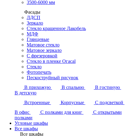
3500-6000 мм
Фасады
ЛДСП
Зеркало
Стекло крашенное Лакобель
МДФ
Глянцевые
Матовое стекло
Матовое зеркало
С фрезеровкой
Стекло в пленке Огасаl
Стекло
Фотопечать
Пескоструйный рисунок
В прихожую
В спальню
В гостиную
В детскую
Встроенные
Корпусные
С подсветкой
В офис
С полками для книг
С открытыми
полками
Угловые шкафы
Все шкафы
Все шкафы