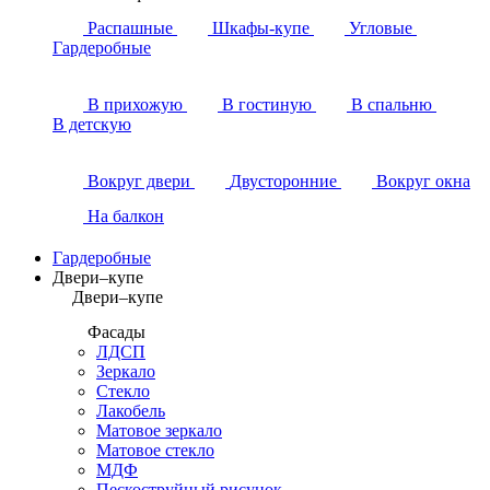
Распашные
Шкафы-купе
Угловые
Гардеробные
В прихожую
В гостиную
В спальню
В детскую
Вокруг двери
Двусторонние
Вокруг окна
На балкон
Гардеробные
Двери–купе
Двери–купе
Фасады
ЛДСП
Зеркало
Стекло
Лакобель
Матовое зеркало
Матовое стекло
МДФ
Пескоструйный рисунок