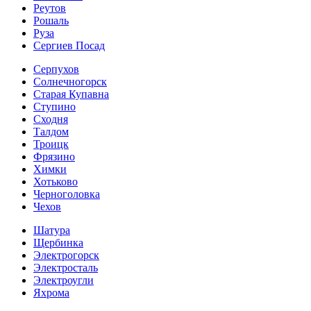
Реутов
Рошаль
Руза
Сергиев Посад
Серпухов
Солнечногорск
Старая Купавна
Ступино
Сходня
Талдом
Троицк
Фрязино
Химки
Хотьково
Черноголовка
Чехов
Шатура
Щербинка
Электрогорск
Электросталь
Электроугли
Яхрома