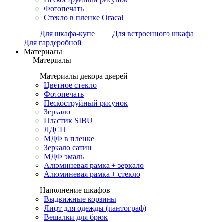
Фотопечать
Стекло в пленке Огасаl
Для шкафа-купе
Для встроенного шкафа
Для гардеробной
Материалы
Материалы
Материалы декора дверей
Цветное стекло
Фотопечать
Пескоструйный рисунок
Зеркало
Пластик SIBU
ЛДСП
МДФ в пленке
Зеркало сатин
МДФ эмаль
Алюминевая рамка + зеркало
Алюминевая рамка + стекло
Наполнение шкафов
Выдвижные корзины
Лифт для одежды (пантограф)
Вешалки для брюк