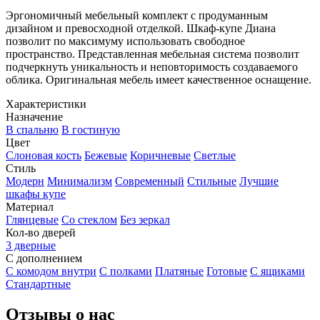
Эргономичный мебельный комплект с продуманным
дизайном и превосходной отделкой. Шкаф-купе Диана
позволит по максимуму использовать свободное
пространство. Представленная мебельная система позволит
подчеркнуть уникальность и неповторимость создаваемого
облика. Оригинальная мебель имеет качественное оснащение.
Характеристики
Назначение
В спальню
В гостиную
Цвет
Слоновая кость
Бежевые
Коричневые
Светлые
Стиль
Модерн
Минимализм
Современный
Стильные
Лучшие
шкафы купе
Материал
Глянцевые
Со стеклом
Без зеркал
Кол-во дверей
3 дверные
С дополнением
С комодом внутри
С полками
Платяные
Готовые
С ящиками
Стандартные
Отзывы о нас