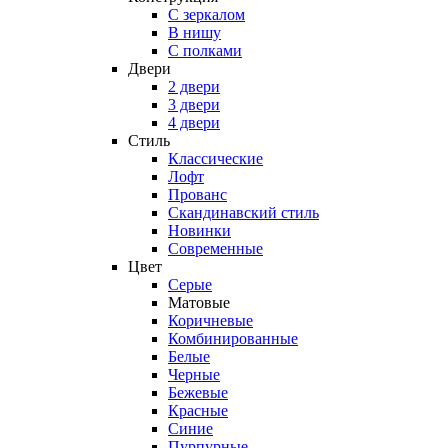
C зеркалом
В нишу
С полками
Двери
2 двери
3 двери
4 двери
Стиль
Классические
Лофт
Прованс
Скандинавский стиль
Новинки
Современные
Цвет
Серые
Матовые
Коричневые
Комбинированные
Белые
Черные
Бежевые
Красные
Синие
Пурпурные