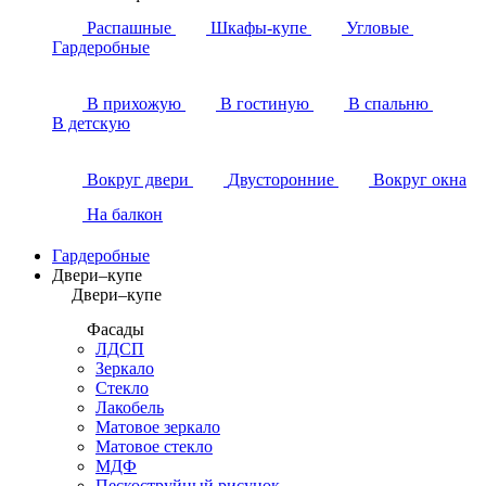
Распашные
Шкафы-купе
Угловые
Гардеробные
В прихожую
В гостиную
В спальню
В детскую
Вокруг двери
Двусторонние
Вокруг окна
На балкон
Гардеробные
Двери–купе
Двери–купе
Фасады
ЛДСП
Зеркало
Стекло
Лакобель
Матовое зеркало
Матовое стекло
МДФ
Пескоструйный рисунок