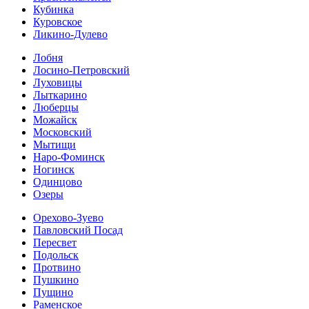
Кубинка
Куровское
Ликино-Дулево
Лобня
Лосино-Петровский
Луховицы
Лыткарино
Люберцы
Можайск
Московский
Мытищи
Наро-Фоминск
Ногинск
Одинцово
Озеры
Орехово-Зуево
Павловский Посад
Пересвет
Подольск
Протвино
Пушкино
Пущино
Раменское