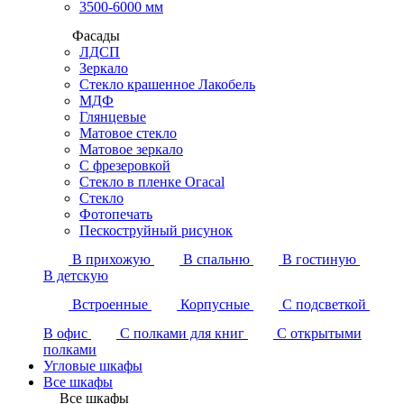
3500-6000 мм
Фасады
ЛДСП
Зеркало
Стекло крашенное Лакобель
МДФ
Глянцевые
Матовое стекло
Матовое зеркало
С фрезеровкой
Стекло в пленке Огасаl
Стекло
Фотопечать
Пескоструйный рисунок
В прихожую
В спальню
В гостиную
В детскую
Встроенные
Корпусные
С подсветкой
В офис
С полками для книг
С открытыми
полками
Угловые шкафы
Все шкафы
Все шкафы