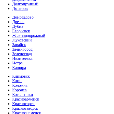
Долгопрудный
Дмитров
Домодедово
Дрезна
Дубна
Егорьевск
Железнодорожный
Жуковский
Зарайск
Звенигород
Зеленоград
Ивантеевка
Истра
Кашира
Климовск
Клин
Коломна
Королев
Котельники
Красноармейск
Красногорск
Краснозаводск
Краснознаменск