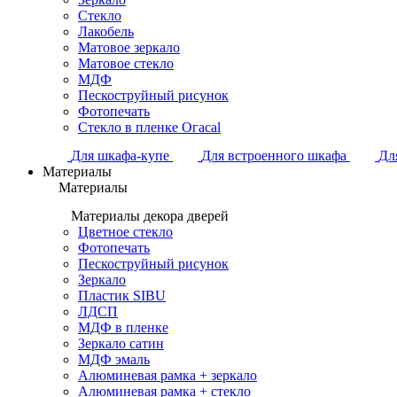
Стекло
Лакобель
Матовое зеркало
Матовое стекло
МДФ
Пескоструйный рисунок
Фотопечать
Стекло в пленке Огасаl
Для шкафа-купе
Для встроенного шкафа
Дл
Материалы
Материалы
Материалы декора дверей
Цветное стекло
Фотопечать
Пескоструйный рисунок
Зеркало
Пластик SIBU
ЛДСП
МДФ в пленке
Зеркало сатин
МДФ эмаль
Алюминевая рамка + зеркало
Алюминевая рамка + стекло