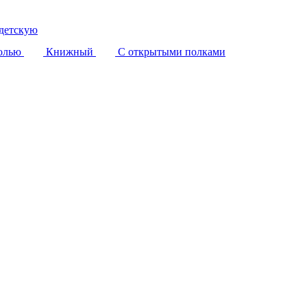
детскую
олью
Книжный
С открытыми полками