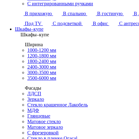
С интегрированными ручками
В прихожую
В спальню
В гостиную
В 
Под TV
С подсветкой
В офис
С антрес
Шкафы–купе
Шкафы–купе
Ширина
1000-1200 мм
1200-1800 мм
1800-2400 мм
2400-3000 мм
3000-3500 мм
3500-6000 мм
Фасады
ЛДСП
Зеркало
Стекло крашенное Лакобель
МДФ
Глянцевые
Матовое стекло
Матовое зеркало
С фрезеровкой
Стекло в пленке Огасаl