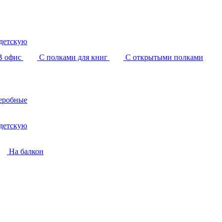
детскую
В офис
С полками для книг
С открытыми полками
еробные
детскую
На балкон