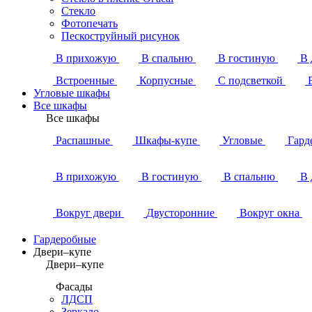
Стекло
Фотопечать
Пескоструйный рисунок
В прихожую
В спальню
В гостиную
В 
Встроенные
Корпусные
С подсветкой
Угловые шкафы
Все шкафы
Все шкафы
Распашные
Шкафы-купе
Угловые
Гард
В прихожую
В гостиную
В спальню
В 
Вокруг двери
Двусторонние
Вокруг окна
Гардеробные
Двери–купе
Двери–купе
Фасады
ЛДСП
Зеркало