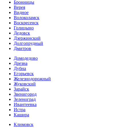
Бронницы
Верея
Видное
Волоколамск
Воскресенск
Голицыно
Дедовск
Дзержинский
Долгопрудный
Дмитров
Домодедово
Дрезна
Дубна
Егорьевск
Железнодорожный
Жуковский
Зарайск
Звенигород
Зеленоград
Ивантеевка
Истра
Кашира
Климовск