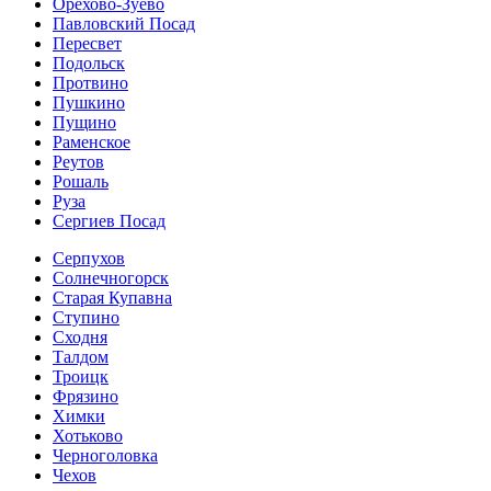
Орехово-Зуево
Павловский Посад
Пересвет
Подольск
Протвино
Пушкино
Пущино
Раменское
Реутов
Рошаль
Руза
Сергиев Посад
Серпухов
Солнечногорск
Старая Купавна
Ступино
Сходня
Талдом
Троицк
Фрязино
Химки
Хотьково
Черноголовка
Чехов