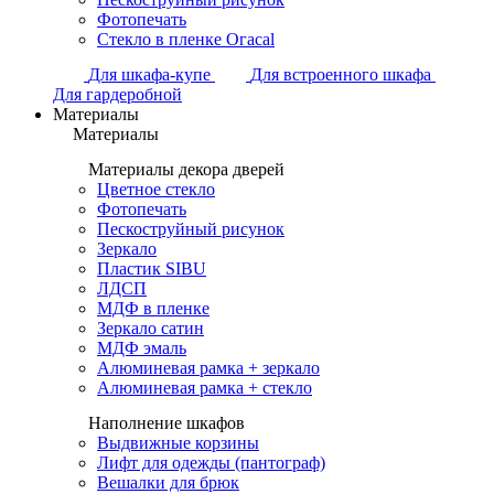
Фотопечать
Стекло в пленке Огасаl
Для шкафа-купе
Для встроенного шкафа
Для гардеробной
Материалы
Материалы
Материалы декора дверей
Цветное стекло
Фотопечать
Пескоструйный рисунок
Зеркало
Пластик SIBU
ЛДСП
МДФ в пленке
Зеркало сатин
МДФ эмаль
Алюминевая рамка + зеркало
Алюминевая рамка + стекло
Наполнение шкафов
Выдвижные корзины
Лифт для одежды (пантограф)
Вешалки для брюк