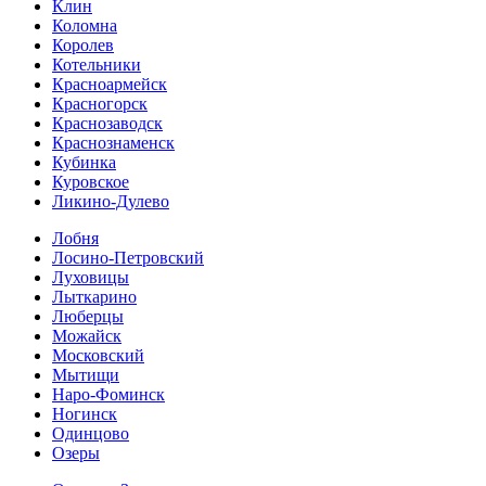
Клин
Коломна
Королев
Котельники
Красноармейск
Красногорск
Краснозаводск
Краснознаменск
Кубинка
Куровское
Ликино-Дулево
Лобня
Лосино-Петровский
Луховицы
Лыткарино
Люберцы
Можайск
Московский
Мытищи
Наро-Фоминск
Ногинск
Одинцово
Озеры