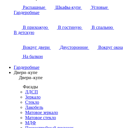
Распашные
Шкафы-купе
Угловые
Гардеробные
В прихожую
В гостиную
В спальню
В детскую
Вокруг двери
Двусторонние
Вокруг окна
На балкон
Гардеробные
Двери–купе
Двери–купе
Фасады
ЛДСП
Зеркало
Стекло
Лакобель
Матовое зеркало
Матовое стекло
МДФ
Пескоструйный рисунок