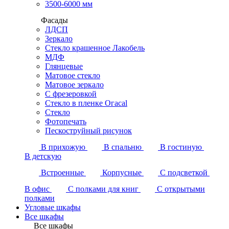
3500-6000 мм
Фасады
ЛДСП
Зеркало
Стекло крашенное Лакобель
МДФ
Глянцевые
Матовое стекло
Матовое зеркало
С фрезеровкой
Стекло в пленке Огасаl
Стекло
Фотопечать
Пескоструйный рисунок
В прихожую
В спальню
В гостиную
В детскую
Встроенные
Корпусные
С подсветкой
В офис
С полками для книг
С открытыми
полками
Угловые шкафы
Все шкафы
Все шкафы