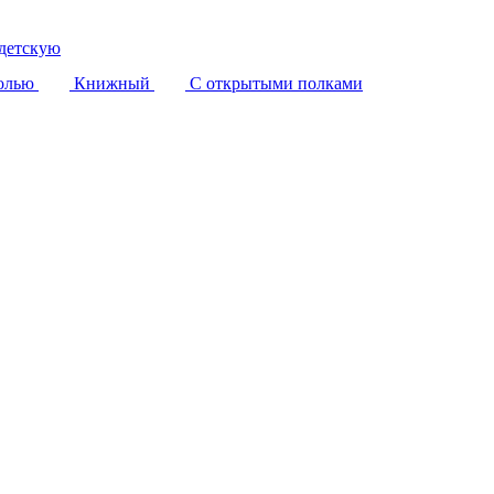
детскую
олью
Книжный
С открытыми полками