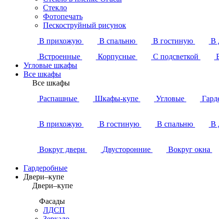
Стекло
Фотопечать
Пескоструйный рисунок
В прихожую
В спальню
В гостиную
В 
Встроенные
Корпусные
С подсветкой
Угловые шкафы
Все шкафы
Все шкафы
Распашные
Шкафы-купе
Угловые
Гард
В прихожую
В гостиную
В спальню
В 
Вокруг двери
Двусторонние
Вокруг окна
Гардеробные
Двери–купе
Двери–купе
Фасады
ЛДСП
Зеркало