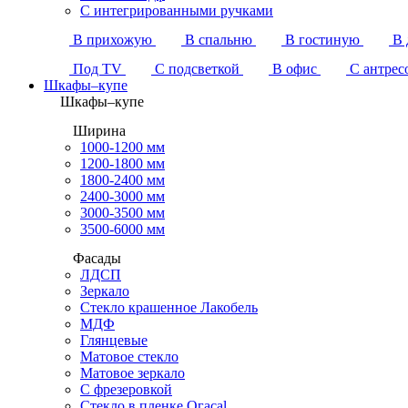
С интегрированными ручками
В прихожую
В спальню
В гостиную
В 
Под TV
С подсветкой
В офис
С антрес
Шкафы–купе
Шкафы–купе
Ширина
1000-1200 мм
1200-1800 мм
1800-2400 мм
2400-3000 мм
3000-3500 мм
3500-6000 мм
Фасады
ЛДСП
Зеркало
Стекло крашенное Лакобель
МДФ
Глянцевые
Матовое стекло
Матовое зеркало
С фрезеровкой
Стекло в пленке Огасаl