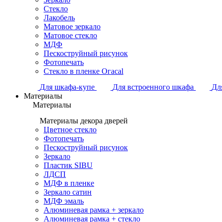
Стекло
Лакобель
Матовое зеркало
Матовое стекло
МДФ
Пескоструйный рисунок
Фотопечать
Стекло в пленке Огасаl
Для шкафа-купе
Для встроенного шкафа
Дл
Материалы
Материалы
Материалы декора дверей
Цветное стекло
Фотопечать
Пескоструйный рисунок
Зеркало
Пластик SIBU
ЛДСП
МДФ в пленке
Зеркало сатин
МДФ эмаль
Алюминевая рамка + зеркало
Алюминевая рамка + стекло