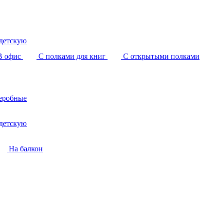
детскую
В офис
С полками для книг
С открытыми полками
еробные
детскую
На балкон