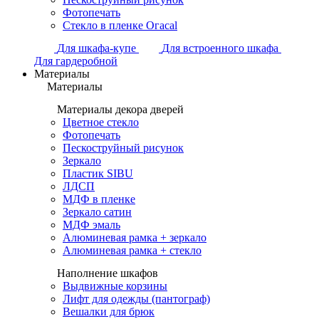
Фотопечать
Стекло в пленке Огасаl
Для шкафа-купе
Для встроенного шкафа
Для гардеробной
Материалы
Материалы
Материалы декора дверей
Цветное стекло
Фотопечать
Пескоструйный рисунок
Зеркало
Пластик SIBU
ЛДСП
МДФ в пленке
Зеркало сатин
МДФ эмаль
Алюминевая рамка + зеркало
Алюминевая рамка + стекло
Наполнение шкафов
Выдвижные корзины
Лифт для одежды (пантограф)
Вешалки для брюк