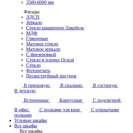
3500-6000 мм
Фасады
ЛДСП
Зеркало
Стекло крашенное Лакобель
МДФ
Глянцевые
Матовое стекло
Матовое зеркало
С фрезеровкой
Стекло в пленке Огасаl
Стекло
Фотопечать
Пескоструйный рисунок
В прихожую
В спальню
В гостиную
В детскую
Встроенные
Корпусные
С подсветкой
В офис
С полками для книг
С открытыми
полками
Угловые шкафы
Все шкафы
Все шкафы