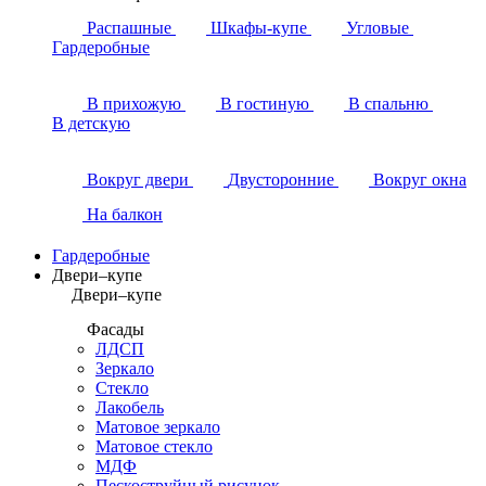
Распашные
Шкафы-купе
Угловые
Гардеробные
В прихожую
В гостиную
В спальню
В детскую
Вокруг двери
Двусторонние
Вокруг окна
На балкон
Гардеробные
Двери–купе
Двери–купе
Фасады
ЛДСП
Зеркало
Стекло
Лакобель
Матовое зеркало
Матовое стекло
МДФ
Пескоструйный рисунок