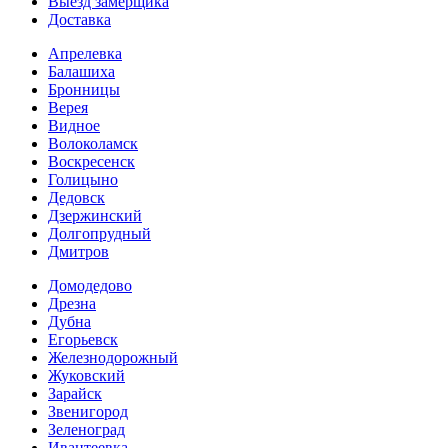
Выезд замерщика
Доставка
Апрелевка
Балашиха
Бронницы
Верея
Видное
Волоколамск
Воскресенск
Голицыно
Дедовск
Дзержинский
Долгопрудный
Дмитров
Домодедово
Дрезна
Дубна
Егорьевск
Железнодорожный
Жуковский
Зарайск
Звенигород
Зеленоград
Ивантеевка