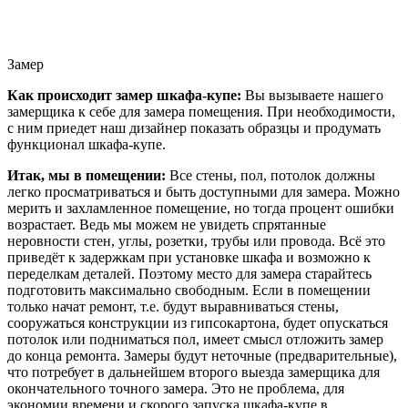
Замер
Как происходит замер шкафа-купе:
Вы вызываете нашего
замерщика к себе для замера помещения. При необходимости,
с ним приедет наш дизайнер показать образцы и продумать
функционал шкафа-купе.
Итак, мы в помещении:
Все стены, пол, потолок должны
легко просматриваться и быть доступными для замера. Можно
мерить и захламленное помещение, но тогда процент ошибки
возрастает. Ведь мы можем не увидеть спрятанные
неровности стен, углы, розетки, трубы или провода. Всё это
приведёт к задержкам при установке шкафа и возможно к
переделкам деталей. Поэтому место для замера старайтесь
подготовить максимально свободным. Если в помещении
только начат ремонт, т.е. будут выравниваться стены,
сооружаться конструкции из гипсокартона, будет опускаться
потолок или подниматься пол, имеет смысл отложить замер
до конца ремонта. Замеры будут неточные (предварительные),
что потребует в дальнейшем второго выезда замерщика для
окончательного точного замера. Это не проблема, для
экономии времени и скорого запуска шкафа-купе в