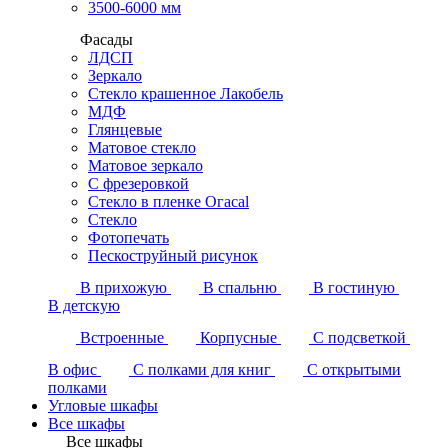
3500-6000 мм
Фасады
ЛДСП
Зеркало
Стекло крашенное Лакобель
МДФ
Глянцевые
Матовое стекло
Матовое зеркало
С фрезеровкой
Стекло в пленке Огасаl
Стекло
Фотопечать
Пескоструйный рисунок
В прихожую
В спальню
В гостиную
В детскую
Встроенные
Корпусные
С подсветкой
В офис
С полками для книг
С открытыми
полками
Угловые шкафы
Все шкафы
Все шкафы