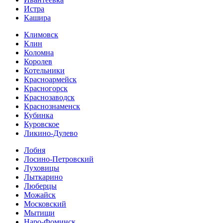
Истра
Кашира
Климовск
Клин
Коломна
Королев
Котельники
Красноармейск
Красногорск
Краснозаводск
Краснознаменск
Кубинка
Куровское
Ликино-Дулево
Лобня
Лосино-Петровский
Луховицы
Лыткарино
Люберцы
Можайск
Московский
Мытищи
Наро-Фоминск