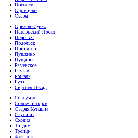
Ногинск
Одинцово
Озеры
Орехово-Зуево
Павловский Посад
Пересвет
Подольск
Протвино
Пушкино
Пущино
Раменское
Реутов
Рошаль
Руза
Сергиев Посад
Серпухов
Солнечногорск
Старая Купавна
Ступино
Сходня
Талдом
Троицк
Фрязино