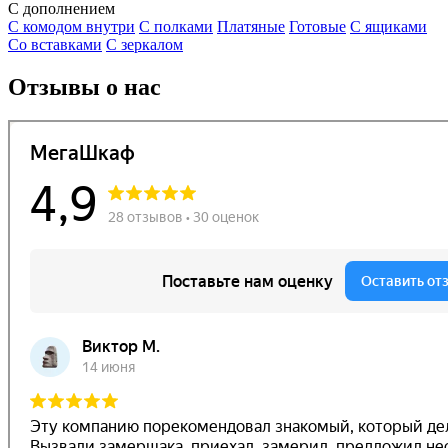
С дополнением
С комодом внутри
С полками
Платяные
Готовые
С ящиками
Со вставками
С зеркалом
Отзывы о нас