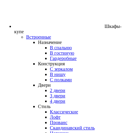
Шкафы-
купе
Встроенные
Назначение
В спальню
В гостиную
Гардеробные
Конструкция
C зеркалом
В нишу
С полками
Двери
2 двери
3 двери
4 двери
Стиль
Классические
Лофт
Прованс
Скандинавский стиль