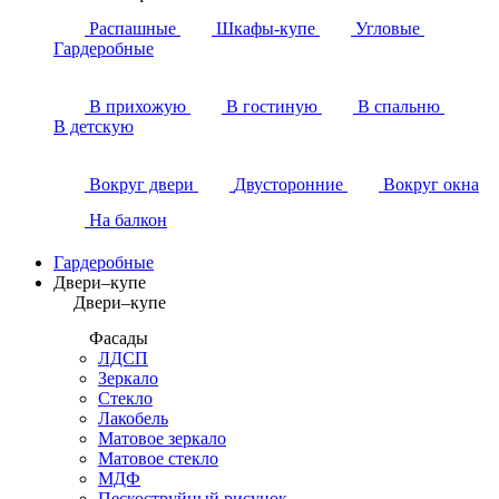
Распашные
Шкафы-купе
Угловые
Гардеробные
В прихожую
В гостиную
В спальню
В детскую
Вокруг двери
Двусторонние
Вокруг окна
На балкон
Гардеробные
Двери–купе
Двери–купе
Фасады
ЛДСП
Зеркало
Стекло
Лакобель
Матовое зеркало
Матовое стекло
МДФ
Пескоструйный рисунок