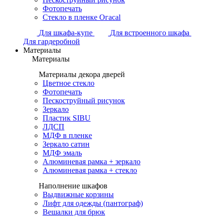
Фотопечать
Стекло в пленке Огасаl
Для шкафа-купе
Для встроенного шкафа
Для гардеробной
Материалы
Материалы
Материалы декора дверей
Цветное стекло
Фотопечать
Пескоструйный рисунок
Зеркало
Пластик SIBU
ЛДСП
МДФ в пленке
Зеркало сатин
МДФ эмаль
Алюминевая рамка + зеркало
Алюминевая рамка + стекло
Наполнение шкафов
Выдвижные корзины
Лифт для одежды (пантограф)
Вешалки для брюк