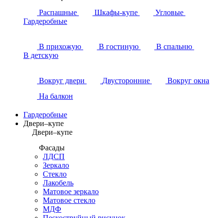
Распашные
Шкафы-купе
Угловые
Гардеробные
В прихожую
В гостиную
В спальню
В детскую
Вокруг двери
Двусторонние
Вокруг окна
На балкон
Гардеробные
Двери–купе
Двери–купе
Фасады
ЛДСП
Зеркало
Стекло
Лакобель
Матовое зеркало
Матовое стекло
МДФ
Пескоструйный рисунок