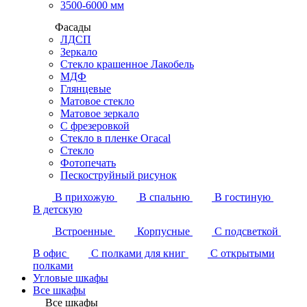
3500-6000 мм
Фасады
ЛДСП
Зеркало
Стекло крашенное Лакобель
МДФ
Глянцевые
Матовое стекло
Матовое зеркало
С фрезеровкой
Стекло в пленке Огасаl
Стекло
Фотопечать
Пескоструйный рисунок
В прихожую
В спальню
В гостиную
В детскую
Встроенные
Корпусные
С подсветкой
В офис
С полками для книг
С открытыми
полками
Угловые шкафы
Все шкафы
Все шкафы