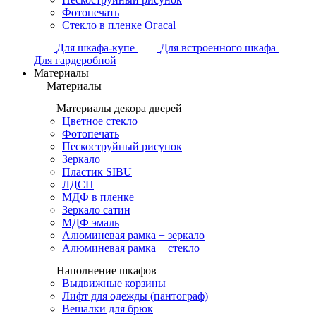
Фотопечать
Стекло в пленке Огасаl
Для шкафа-купе
Для встроенного шкафа
Для гардеробной
Материалы
Материалы
Материалы декора дверей
Цветное стекло
Фотопечать
Пескоструйный рисунок
Зеркало
Пластик SIBU
ЛДСП
МДФ в пленке
Зеркало сатин
МДФ эмаль
Алюминевая рамка + зеркало
Алюминевая рамка + стекло
Наполнение шкафов
Выдвижные корзины
Лифт для одежды (пантограф)
Вешалки для брюк