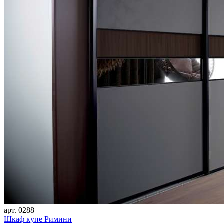
арт. 0288
Шкаф купе Римини