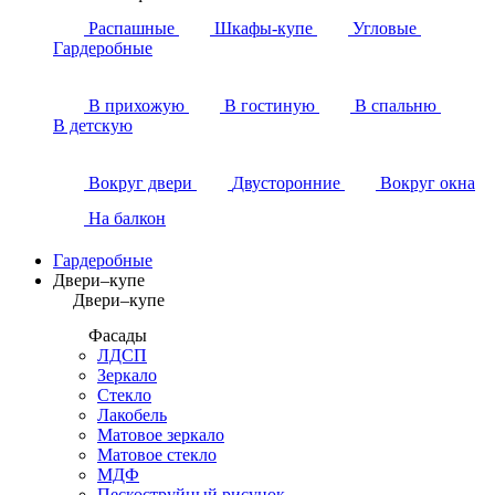
Распашные
Шкафы-купе
Угловые
Гардеробные
В прихожую
В гостиную
В спальню
В детскую
Вокруг двери
Двусторонние
Вокруг окна
На балкон
Гардеробные
Двери–купе
Двери–купе
Фасады
ЛДСП
Зеркало
Стекло
Лакобель
Матовое зеркало
Матовое стекло
МДФ
Пескоструйный рисунок