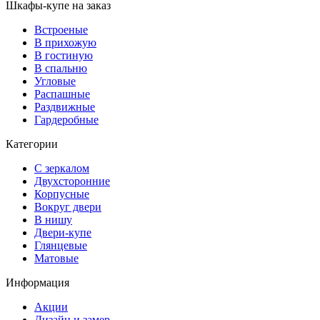
Шкафы-купе на заказ
Встроеные
В прихожую
В гостиную
В спальню
Угловые
Распашные
Раздвижные
Гардеробные
Категории
С зеркалом
Двухсторонние
Корпусные
Вокруг двери
В нишу
Двери-купе
Глянцевые
Матовые
Информация
Акции
Дизайн и замер