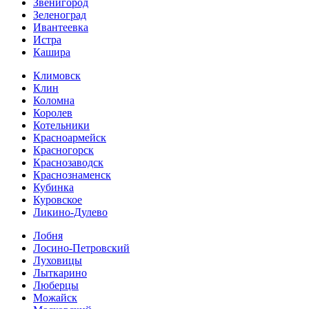
Звенигород
Зеленоград
Ивантеевка
Истра
Кашира
Климовск
Клин
Коломна
Королев
Котельники
Красноармейск
Красногорск
Краснозаводск
Краснознаменск
Кубинка
Куровское
Ликино-Дулево
Лобня
Лосино-Петровский
Луховицы
Лыткарино
Люберцы
Можайск