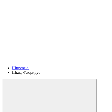
Широкие
Шкаф Флоридус