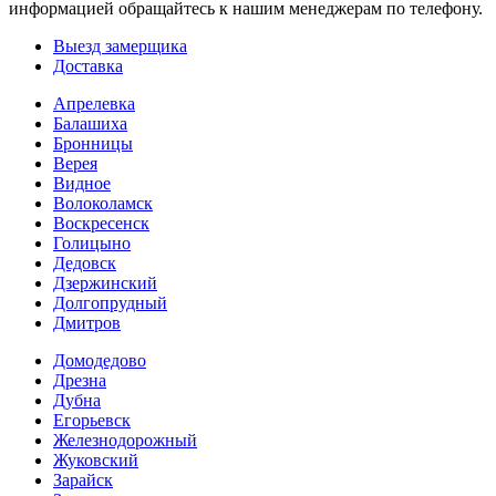
информацией обращайтесь к нашим менеджерам по телефону.
Выезд замерщика
Доставка
Апрелевка
Балашиха
Бронницы
Верея
Видное
Волоколамск
Воскресенск
Голицыно
Дедовск
Дзержинский
Долгопрудный
Дмитров
Домодедово
Дрезна
Дубна
Егорьевск
Железнодорожный
Жуковский
Зарайск