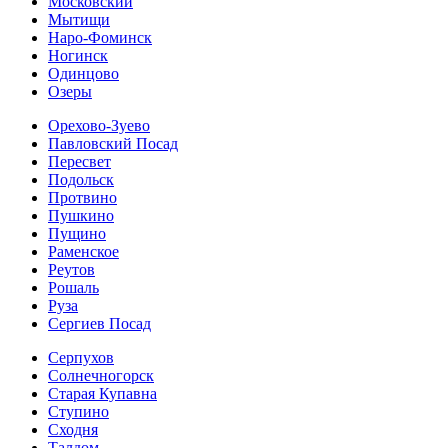
Московский
Мытищи
Наро-Фоминск
Ногинск
Одинцово
Озеры
Орехово-Зуево
Павловский Посад
Пересвет
Подольск
Протвино
Пушкино
Пущино
Раменское
Реутов
Рошаль
Руза
Сергиев Посад
Серпухов
Солнечногорск
Старая Купавна
Ступино
Сходня
Талдом