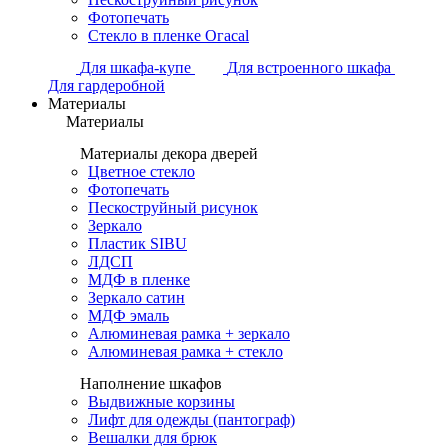
Фотопечать
Стекло в пленке Огасаl
Для шкафа-купе
Для встроенного шкафа
Для гардеробной
Материалы
Материалы
Материалы декора дверей
Цветное стекло
Фотопечать
Пескоструйный рисунок
Зеркало
Пластик SIBU
ЛДСП
МДФ в пленке
Зеркало сатин
МДФ эмаль
Алюминевая рамка + зеркало
Алюминевая рамка + стекло
Наполнение шкафов
Выдвижные корзины
Лифт для одежды (пантограф)
Вешалки для брюк