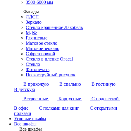
3500-6000 мм
Фасады
ЛДСП
Зеркало
Стекло крашенное Лакобель
МДФ
Глянцевые
Матовое стекло
Матовое зеркало
С фрезеровкой
Стекло в пленке Огасаl
Стекло
Фотопечать
Пескоструйный рисунок
В прихожую
В спальню
В гостиную
В детскую
Встроенные
Корпусные
С подсветкой
В офис
С полками для книг
С открытыми
полками
Угловые шкафы
Все шкафы
Все шкафы