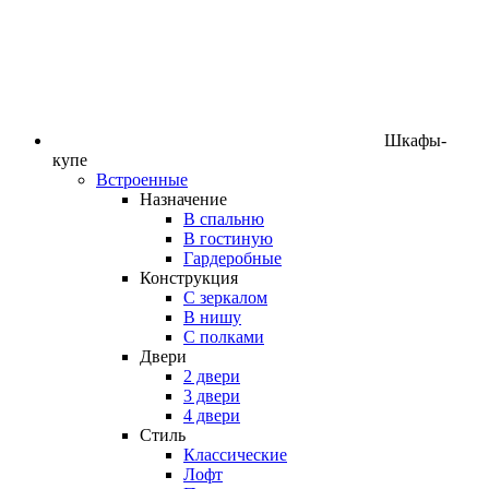
Шкафы-
купе
Встроенные
Назначение
В спальню
В гостиную
Гардеробные
Конструкция
C зеркалом
В нишу
С полками
Двери
2 двери
3 двери
4 двери
Стиль
Классические
Лофт