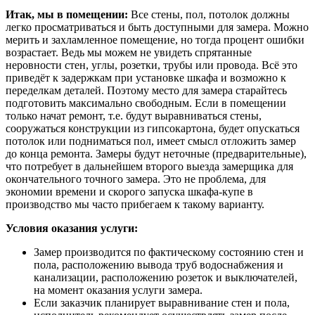
Итак, мы в помещении:
Все стены, пол, потолок должны
легко просматриваться и быть доступными для замера. Можно
мерить и захламленное помещение, но тогда процент ошибки
возрастает. Ведь мы можем не увидеть спрятанные
неровности стен, углы, розетки, трубы или провода. Всё это
приведёт к задержкам при установке шкафа и возможно к
переделкам деталей. Поэтому место для замера старайтесь
подготовить максимально свободным. Если в помещении
только начат ремонт, т.е. будут выравниваться стены,
сооружаться конструкции из гипсокартона, будет опускаться
потолок или подниматься пол, имеет смысл отложить замер
до конца ремонта. Замеры будут неточные (предварительные),
что потребует в дальнейшем второго выезда замерщика для
окончательного точного замера. Это не проблема, для
экономии времени и скорого запуска шкафа-купе в
производство мы часто прибегаем к такому варианту.
Условия оказания услуги:
Замер производится по фактическому состоянию стен и
пола, расположению вывода труб водоснабжения и
канализации, расположению розеток и выключателей,
на момент оказания услуги замера.
Если заказчик планирует выравнивание стен и пола,