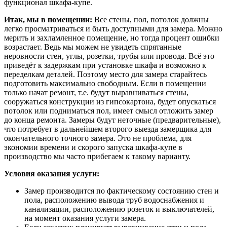
функционал шкафа-купе.
Итак, мы в помещении:
Все стены, пол, потолок должны
легко просматриваться и быть доступными для замера. Можно
мерить и захламленное помещение, но тогда процент ошибки
возрастает. Ведь мы можем не увидеть спрятанные
неровности стен, углы, розетки, трубы или провода. Всё это
приведёт к задержкам при установке шкафа и возможно к
переделкам деталей. Поэтому место для замера старайтесь
подготовить максимально свободным. Если в помещении
только начат ремонт, т.е. будут выравниваться стены,
сооружаться конструкции из гипсокартона, будет опускаться
потолок или подниматься пол, имеет смысл отложить замер
до конца ремонта. Замеры будут неточные (предварительные),
что потребует в дальнейшем второго выезда замерщика для
окончательного точного замера. Это не проблема, для
экономии времени и скорого запуска шкафа-купе в
производство мы часто прибегаем к такому варианту.
Условия оказания услуги:
Замер производится по фактическому состоянию стен и
пола, расположению вывода труб водоснабжения и
канализации, расположению розеток и выключателей,
на момент оказания услуги замера.