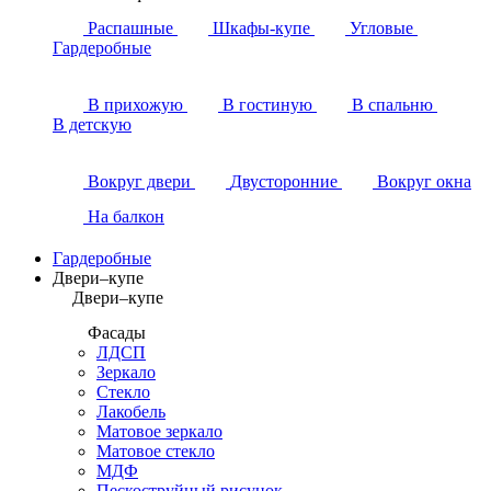
Распашные
Шкафы-купе
Угловые
Гардеробные
В прихожую
В гостиную
В спальню
В детскую
Вокруг двери
Двусторонние
Вокруг окна
На балкон
Гардеробные
Двери–купе
Двери–купе
Фасады
ЛДСП
Зеркало
Стекло
Лакобель
Матовое зеркало
Матовое стекло
МДФ
Пескоструйный рисунок