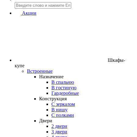
Акции
Шкафы-
купе
Встроенные
Назначение
В спальню
В гостиную
Гардеробные
Конструкция
C зеркалом
В нишу
С полками
Двери
2 двери
3 двери