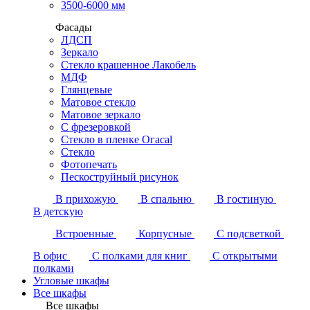
3500-6000 мм
Фасады
ЛДСП
Зеркало
Стекло крашенное Лакобель
МДФ
Глянцевые
Матовое стекло
Матовое зеркало
С фрезеровкой
Стекло в пленке Огасаl
Стекло
Фотопечать
Пескоструйный рисунок
В прихожую
В спальню
В гостиную
В детскую
Встроенные
Корпусные
С подсветкой
В офис
С полками для книг
С открытыми
полками
Угловые шкафы
Все шкафы
Все шкафы