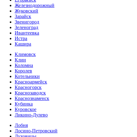
Железнодорожный
Жуковский
Зарайск
Звенигород
Зеленоград
Ивантеевка
Истра
Кашира
Климовск
Клин
Коломна
Королев
Котельники
Красноармейск
Красногорск
Краснозаводск
Краснознаменск
Кубинка
Куровское
Ликино-Дулево
Лобня
Лосино-Петровский
Луховицы