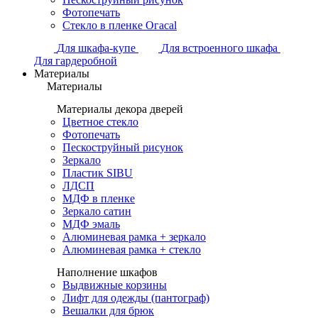
Фотопечать
Стекло в пленке Огасаl
Для шкафа-купе
Для встроенного шкафа
Для гардеробной
Материалы
Материалы
Материалы декора дверей
Цветное стекло
Фотопечать
Пескоструйный рисунок
Зеркало
Пластик SIBU
ЛДСП
МДФ в пленке
Зеркало сатин
МДФ эмаль
Алюминевая рамка + зеркало
Алюминевая рамка + стекло
Наполнение шкафов
Выдвижные корзины
Лифт для одежды (пантограф)
Вешалки для брюк