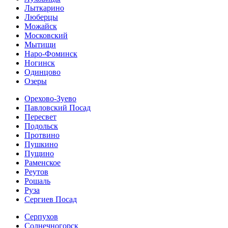
Лыткарино
Люберцы
Можайск
Московский
Мытищи
Наро-Фоминск
Ногинск
Одинцово
Озеры
Орехово-Зуево
Павловский Посад
Пересвет
Подольск
Протвино
Пушкино
Пущино
Раменское
Реутов
Рошаль
Руза
Сергиев Посад
Серпухов
Солнечногорск