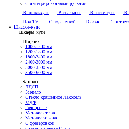
С интегрированными ручками
В прихожую
В спальню
В гостиную
В 
Под TV
С подсветкой
В офис
С антрес
Шкафы–купе
Шкафы–купе
Ширина
1000-1200 мм
1200-1800 мм
1800-2400 мм
2400-3000 мм
3000-3500 мм
3500-6000 мм
Фасады
ЛДСП
Зеркало
Стекло крашенное Лакобель
МДФ
Глянцевые
Матовое стекло
Матовое зеркало
С фрезеровкой
Стекло в пленке Огасаl