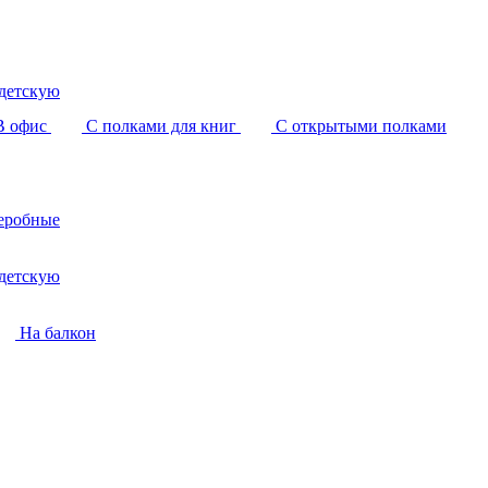
детскую
В офис
С полками для книг
С открытыми полками
еробные
детскую
На балкон