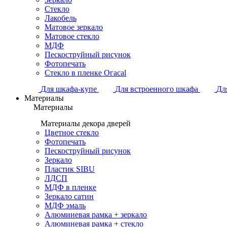
Стекло
Лакобель
Матовое зеркало
Матовое стекло
МДФ
Пескоструйный рисунок
Фотопечать
Стекло в пленке Огасаl
Для шкафа-купе
Для встроенного шкафа
Дл
Материалы
Материалы
Материалы декора дверей
Цветное стекло
Фотопечать
Пескоструйный рисунок
Зеркало
Пластик SIBU
ЛДСП
МДФ в пленке
Зеркало сатин
МДФ эмаль
Алюминевая рамка + зеркало
Алюминевая рамка + стекло