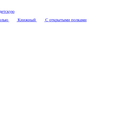
детскую
олью
Книжный
С открытыми полками