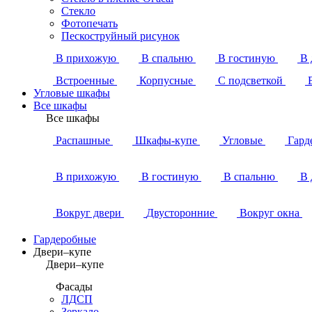
Стекло
Фотопечать
Пескоструйный рисунок
В прихожую
В спальню
В гостиную
В 
Встроенные
Корпусные
С подсветкой
Угловые шкафы
Все шкафы
Все шкафы
Распашные
Шкафы-купе
Угловые
Гард
В прихожую
В гостиную
В спальню
В 
Вокруг двери
Двусторонние
Вокруг окна
Гардеробные
Двери–купе
Двери–купе
Фасады
ЛДСП
Зеркало