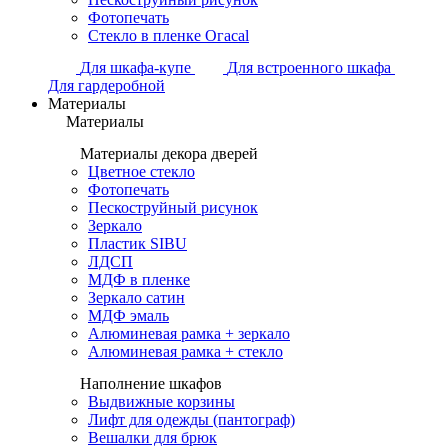
Фотопечать
Стекло в пленке Огасаl
Для шкафа-купе
Для встроенного шкафа
Для гардеробной
Материалы
Материалы
Материалы декора дверей
Цветное стекло
Фотопечать
Пескоструйный рисунок
Зеркало
Пластик SIBU
ЛДСП
МДФ в пленке
Зеркало сатин
МДФ эмаль
Алюминевая рамка + зеркало
Алюминевая рамка + стекло
Наполнение шкафов
Выдвижные корзины
Лифт для одежды (пантограф)
Вешалки для брюк