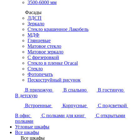
3500-6000 мм
Фасады
ЛДСП
Зеркало
Стекло крашенное Лакобель
МДФ
Глянцевые
Матовое стекло
Матовое зеркало
С фрезеровкой
Стекло в пленке Огасаl
Стекло
Фотопечать
Пескоструйный рисунок
В прихожую
В спальню
В гостиную
В детскую
Встроенные
Корпусные
С подсветкой
В офис
С полками для книг
С открытыми
полками
Угловые шкафы
Все шкафы
Все шкафы