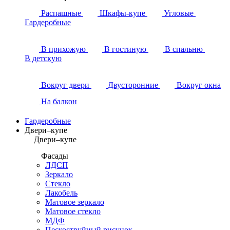
Распашные
Шкафы-купе
Угловые
Гардеробные
В прихожую
В гостиную
В спальню
В детскую
Вокруг двери
Двусторонние
Вокруг окна
На балкон
Гардеробные
Двери–купе
Двери–купе
Фасады
ЛДСП
Зеркало
Стекло
Лакобель
Матовое зеркало
Матовое стекло
МДФ
Пескоструйный рисунок