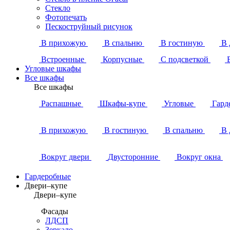
Стекло
Фотопечать
Пескоструйный рисунок
В прихожую
В спальню
В гостиную
В 
Встроенные
Корпусные
С подсветкой
Угловые шкафы
Все шкафы
Все шкафы
Распашные
Шкафы-купе
Угловые
Гард
В прихожую
В гостиную
В спальню
В 
Вокруг двери
Двусторонние
Вокруг окна
Гардеробные
Двери–купе
Двери–купе
Фасады
ЛДСП
Зеркало