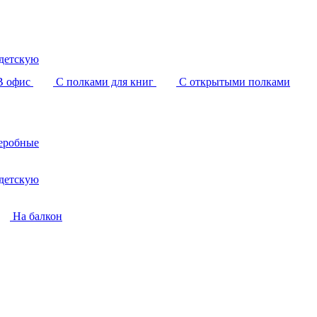
детскую
В офис
С полками для книг
С открытыми полками
еробные
детскую
На балкон