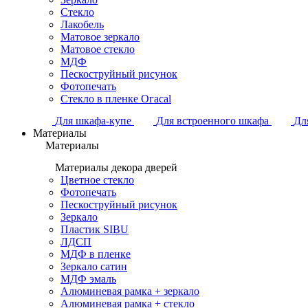
Стекло
Лакобель
Матовое зеркало
Матовое стекло
МДФ
Пескоструйный рисунок
Фотопечать
Стекло в пленке Огасаl
Для шкафа-купе
Для встроенного шкафа
Дл
Материалы
Материалы
Материалы декора дверей
Цветное стекло
Фотопечать
Пескоструйный рисунок
Зеркало
Пластик SIBU
ЛДСП
МДФ в пленке
Зеркало сатин
МДФ эмаль
Алюминевая рамка + зеркало
Алюминевая рамка + стекло