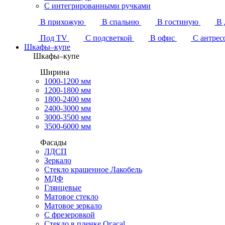
С интегрированными ручками
В прихожую
В спальню
В гостиную
В 
Под TV
С подсветкой
В офис
С антрес
Шкафы–купе
Шкафы–купе
Ширина
1000-1200 мм
1200-1800 мм
1800-2400 мм
2400-3000 мм
3000-3500 мм
3500-6000 мм
Фасады
ЛДСП
Зеркало
Стекло крашенное Лакобель
МДФ
Глянцевые
Матовое стекло
Матовое зеркало
С фрезеровкой
Стекло в пленке Огасаl