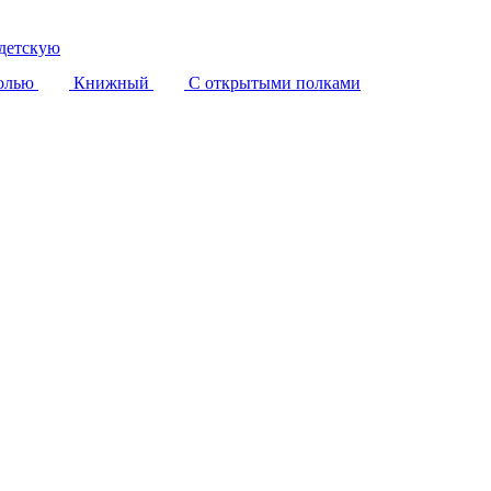
детскую
олью
Книжный
С открытыми полками