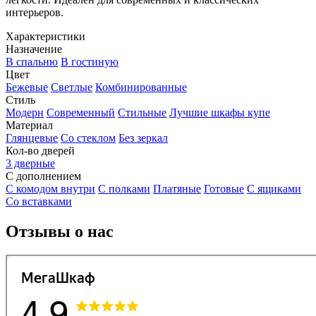
интерьеров.
Характеристики
Назначение
В спальню
В гостиную
Цвет
Бежевые
Светлые
Комбинированные
Стиль
Модерн
Современный
Стильные
Лучшие шкафы купе
Материал
Глянцевые
Со стеклом
Без зеркал
Кол-во дверей
3 дверные
С дополнением
С комодом внутри
С полками
Платяные
Готовые
С ящиками
Со вставками
Отзывы о нас