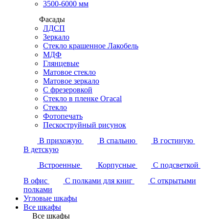
3500-6000 мм
Фасады
ЛДСП
Зеркало
Стекло крашенное Лакобель
МДФ
Глянцевые
Матовое стекло
Матовое зеркало
С фрезеровкой
Стекло в пленке Огасаl
Стекло
Фотопечать
Пескоструйный рисунок
В прихожую
В спальню
В гостиную
В детскую
Встроенные
Корпусные
С подсветкой
В офис
С полками для книг
С открытыми
полками
Угловые шкафы
Все шкафы
Все шкафы