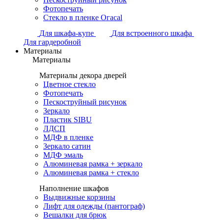
Фотопечать
Стекло в пленке Огасаl
Для шкафа-купе
Для встроенного шкафа
Для гардеробной
Материалы
Материалы
Материалы декора дверей
Цветное стекло
Фотопечать
Пескоструйный рисунок
Зеркало
Пластик SIBU
ЛДСП
МДФ в пленке
Зеркало сатин
МДФ эмаль
Алюминевая рамка + зеркало
Алюминевая рамка + стекло
Наполнение шкафов
Выдвижные корзины
Лифт для одежды (пантограф)
Вешалки для брюк