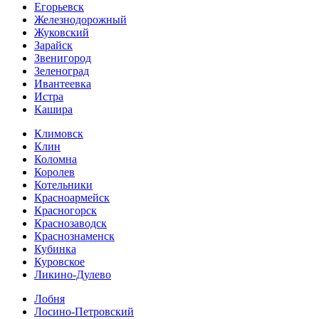
Егорьевск
Железнодорожный
Жуковский
Зарайск
Звенигород
Зеленоград
Ивантеевка
Истра
Кашира
Климовск
Клин
Коломна
Королев
Котельники
Красноармейск
Красногорск
Краснозаводск
Краснознаменск
Кубинка
Куровское
Ликино-Дулево
Лобня
Лосино-Петровский