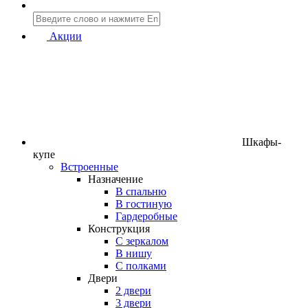
Акции
Шкафы-
купе
Встроенные
Назначение
В спальню
В гостиную
Гардеробные
Конструкция
C зеркалом
В нишу
С полками
Двери
2 двери
3 двери