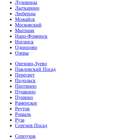
Луховицы
Лыткарино
Люберцы
Можайск
Московский
Мытищи
Наро-Фоминск
Ногинск
Одинцово
Озеры
Орехово-Зуево
Павловский Посад
Пересвет
Подольск
Протвино
Пушкино
Пущино
Раменское
Реутов
Рошаль
Руза
Сергиев Посад
Серпухов