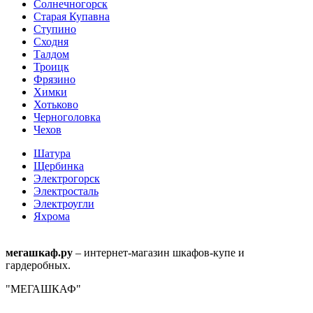
Солнечногорск
Старая Купавна
Ступино
Сходня
Талдом
Троицк
Фрязино
Химки
Хотьково
Черноголовка
Чехов
Шатура
Щербинка
Электрогорск
Электросталь
Электроугли
Яхрома
мегашкаф.ру
– интернет-магазин шкафов-купе и
гардеробных.
"МЕГАШКАФ"