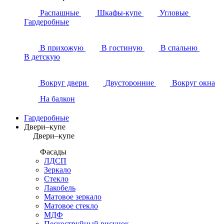
Распашные
Шкафы-купе
Угловые
Гардеробные
В прихожую
В гостиную
В спальню
В детскую
Вокруг двери
Двусторонние
Вокруг окна
На балкон
Гардеробные
Двери–купе
Двери–купе
Фасады
ЛДСП
Зеркало
Стекло
Лакобель
Матовое зеркало
Матовое стекло
МДФ
Пескоструйный рисунок