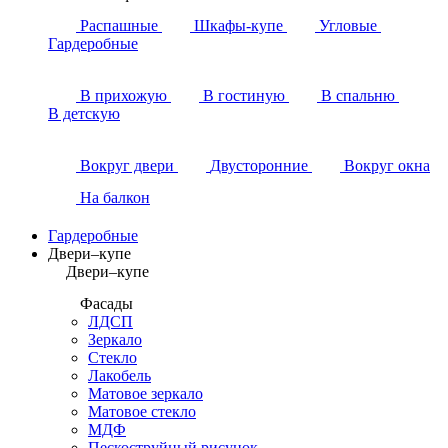
Распашные
Шкафы-купе
Угловые
Гардеробные
В прихожую
В гостиную
В спальню
В детскую
Вокруг двери
Двусторонние
Вокруг окна
На балкон
Гардеробные
Двери–купе
Двери–купе
Фасады
ЛДСП
Зеркало
Стекло
Лакобель
Матовое зеркало
Матовое стекло
МДФ
Пескоструйный рисунок