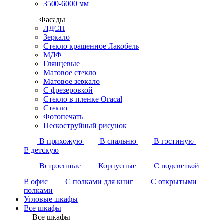
3500-6000 мм
Фасады
ЛДСП
Зеркало
Стекло крашенное Лакобель
МДФ
Глянцевые
Матовое стекло
Матовое зеркало
С фрезеровкой
Стекло в пленке Огасаl
Стекло
Фотопечать
Пескоструйный рисунок
В прихожую
В спальню
В гостиную
В детскую
Встроенные
Корпусные
С подсветкой
В офис
С полками для книг
С открытыми
полками
Угловые шкафы
Все шкафы
Все шкафы