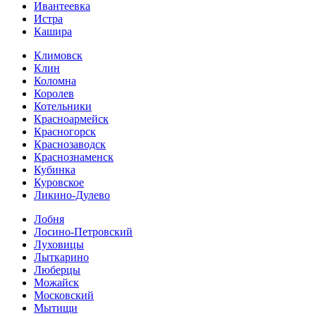
Ивантеевка
Истра
Кашира
Климовск
Клин
Коломна
Королев
Котельники
Красноармейск
Красногорск
Краснозаводск
Краснознаменск
Кубинка
Куровское
Ликино-Дулево
Лобня
Лосино-Петровский
Луховицы
Лыткарино
Люберцы
Можайск
Московский
Мытищи