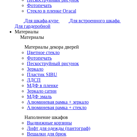
Фотопечать
Стекло в пленке Огасаl
Для шкафа-купе
Для встроенного шкафа
Для гардеробной
Материалы
Материалы
Материалы декора дверей
Цветное стекло
Фотопечать
Пескоструйный рисунок
Зеркало
Пластик SIBU
ЛДСП
МДФ в пленке
Зеркало сатин
МДФ эмаль
Алюминевая рамка + зеркало
Алюминевая рамка + стекло
Наполнение шкафов
Выдвижные корзины
Лифт для одежды (пантограф)
Вешалки для брюк