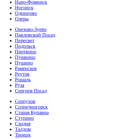
Наро-Фоминск
Ногинск
Одинцово
Озеры
Орехово-Зуево
Павловский Посад
Пересвет
Подольск
Протвино
Пушкино
Пущино
Раменское
Реутов
Рошаль
Руза
Сергиев Посад
Серпухов
Солнечногорск
Старая Купавна
Ступино
Сходня
Талдом
Троицк