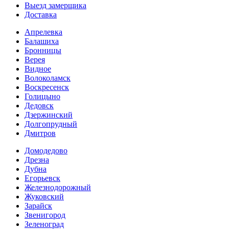
Выезд замерщика
Доставка
Апрелевка
Балашиха
Бронницы
Верея
Видное
Волоколамск
Воскресенск
Голицыно
Дедовск
Дзержинский
Долгопрудный
Дмитров
Домодедово
Дрезна
Дубна
Егорьевск
Железнодорожный
Жуковский
Зарайск
Звенигород
Зеленоград