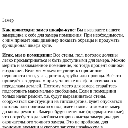
Замер
Как происходит замер шкафа-купе:
Вы вызываете нашего
замерщика к себе для замера помещения. При необходимости,
с ним приедет наш дизайнер показать образцы и продумать
функционал шкафа-купе.
Итак, мы в помещении:
Все стены, пол, потолок должны
легко просматриваться и быть доступными для замера. Можно
мерить и захламленное помещение, но тогда процент ошибки
возрастает. Ведь мы можем не увидеть спрятанные
неровности стен, углы, розетки, трубы или провода. Всё это
приведёт к задержкам при установке шкафа и возможно к
переделкам деталей. Поэтому место для замера старайтесь
подготовить максимально свободным. Если в помещении
только начат ремонт, т.е. будут выравниваться стены,
сооружаться конструкции из гипсокартона, будет опускаться
потолок или подниматься пол, имеет смысл отложить замер
до конца ремонта. Замеры будут неточные (предварительные),
что потребует в дальнейшем второго выезда замерщика для
окончательного точного замера. Это не проблема, для
экономии времени и скорого запуска шкафа-купе в