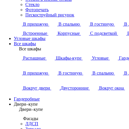
Стекло
Фотопечать
Пескоструйный рисунок
В прихожую
В спальню
В гостиную
В 
Встроенные
Корпусные
С подсветкой
Угловые шкафы
Все шкафы
Все шкафы
Распашные
Шкафы-купе
Угловые
Гард
В прихожую
В гостиную
В спальню
В 
Вокруг двери
Двусторонние
Вокруг окна
Гардеробные
Двери–купе
Двери–купе
Фасады
ЛДСП
Зеркало