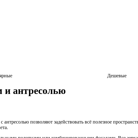
ярные
Дешевые
 и антресолью
с антресолью позволяют задействовать всё полезное пространст
ета.
льными полотнами или комбинированными фасадами. Все зеркал