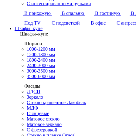
С интегрированными ручками
В прихожую
В спальню
В гостиную
В 
Под TV
С подсветкой
В офис
С антрес
Шкафы–купе
Шкафы–купе
Ширина
1000-1200 мм
1200-1800 мм
1800-2400 мм
2400-3000 мм
3000-3500 мм
3500-6000 мм
Фасады
ЛДСП
Зеркало
Стекло крашенное Лакобель
МДФ
Глянцевые
Матовое стекло
Матовое зеркало
С фрезеровкой
Стекло в пленке Огасаl