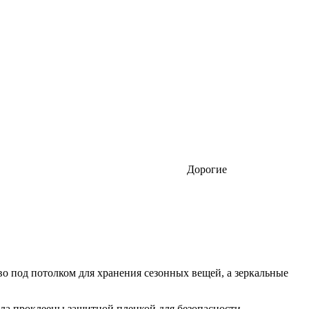
Дорогие
во под потолком для хранения сезонных вещей, а зеркальные
а проклеены защитной пленкой для безопасности.