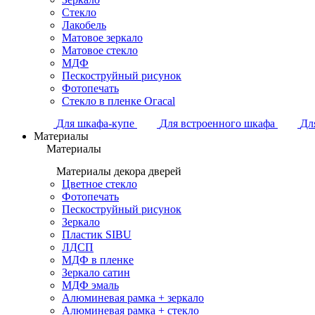
Стекло
Лакобель
Матовое зеркало
Матовое стекло
МДФ
Пескоструйный рисунок
Фотопечать
Стекло в пленке Огасаl
Для шкафа-купе
Для встроенного шкафа
Дл
Материалы
Материалы
Материалы декора дверей
Цветное стекло
Фотопечать
Пескоструйный рисунок
Зеркало
Пластик SIBU
ЛДСП
МДФ в пленке
Зеркало сатин
МДФ эмаль
Алюминевая рамка + зеркало
Алюминевая рамка + стекло