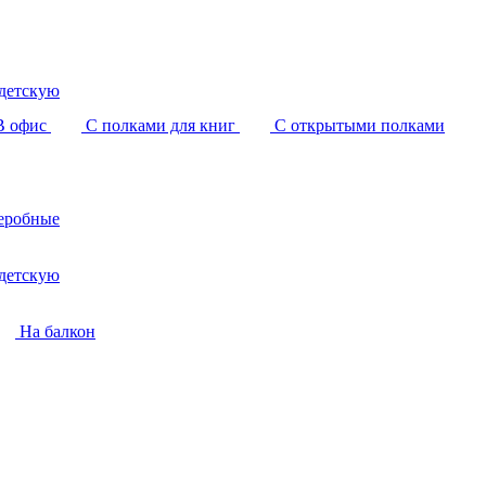
детскую
В офис
С полками для книг
С открытыми полками
еробные
детскую
На балкон