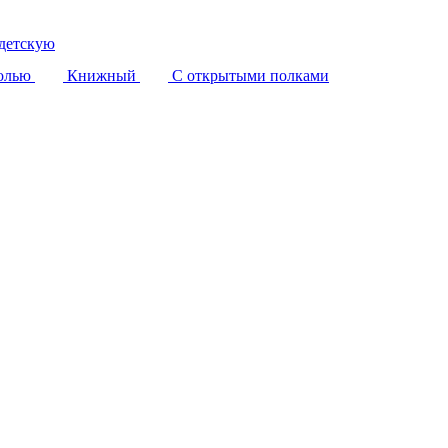
детскую
олью
Книжный
С открытыми полками