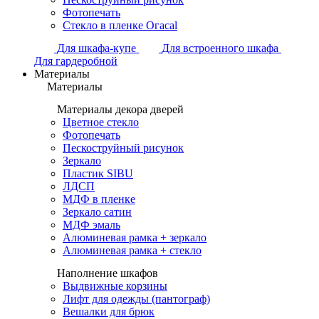
Фотопечать
Стекло в пленке Огасаl
Для шкафа-купе
Для встроенного шкафа
Для гардеробной
Материалы
Материалы
Материалы декора дверей
Цветное стекло
Фотопечать
Пескоструйный рисунок
Зеркало
Пластик SIBU
ЛДСП
МДФ в пленке
Зеркало сатин
МДФ эмаль
Алюминевая рамка + зеркало
Алюминевая рамка + стекло
Наполнение шкафов
Выдвижные корзины
Лифт для одежды (пантограф)
Вешалки для брюк