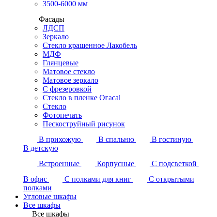
3500-6000 мм
Фасады
ЛДСП
Зеркало
Стекло крашенное Лакобель
МДФ
Глянцевые
Матовое стекло
Матовое зеркало
С фрезеровкой
Стекло в пленке Огасаl
Стекло
Фотопечать
Пескоструйный рисунок
В прихожую
В спальню
В гостиную
В детскую
Встроенные
Корпусные
С подсветкой
В офис
С полками для книг
С открытыми
полками
Угловые шкафы
Все шкафы
Все шкафы