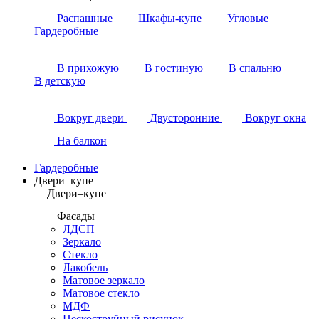
Распашные
Шкафы-купе
Угловые
Гардеробные
В прихожую
В гостиную
В спальню
В детскую
Вокруг двери
Двусторонние
Вокруг окна
На балкон
Гардеробные
Двери–купе
Двери–купе
Фасады
ЛДСП
Зеркало
Стекло
Лакобель
Матовое зеркало
Матовое стекло
МДФ
Пескоструйный рисунок