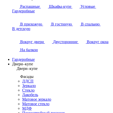
Распашные
Шкафы-купе
Угловые
Гардеробные
В прихожую
В гостиную
В спальню
В детскую
Вокруг двери
Двусторонние
Вокруг окна
На балкон
Гардеробные
Двери–купе
Двери–купе
Фасады
ЛДСП
Зеркало
Стекло
Лакобель
Матовое зеркало
Матовое стекло
МДФ
Пескоструйный рисунок