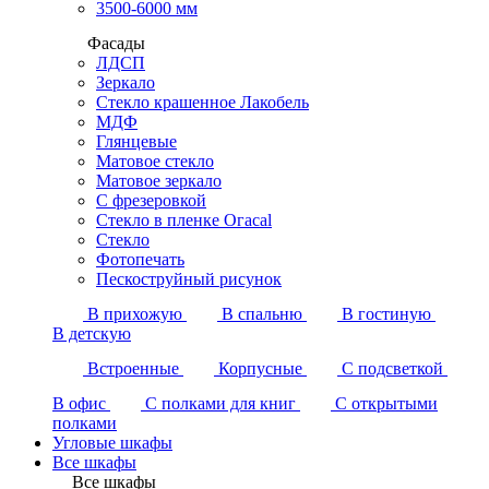
3500-6000 мм
Фасады
ЛДСП
Зеркало
Стекло крашенное Лакобель
МДФ
Глянцевые
Матовое стекло
Матовое зеркало
С фрезеровкой
Стекло в пленке Огасаl
Стекло
Фотопечать
Пескоструйный рисунок
В прихожую
В спальню
В гостиную
В детскую
Встроенные
Корпусные
С подсветкой
В офис
С полками для книг
С открытыми
полками
Угловые шкафы
Все шкафы
Все шкафы