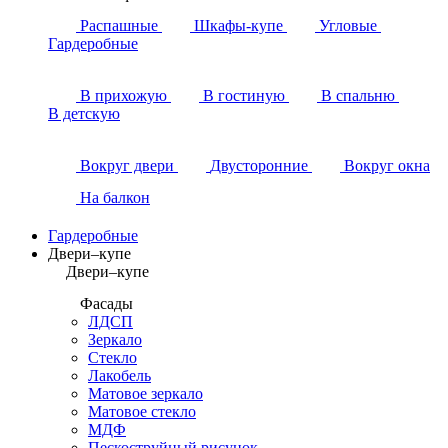
Распашные
Шкафы-купе
Угловые
Гардеробные
В прихожую
В гостиную
В спальню
В детскую
Вокруг двери
Двусторонние
Вокруг окна
На балкон
Гардеробные
Двери–купе
Двери–купе
Фасады
ЛДСП
Зеркало
Стекло
Лакобель
Матовое зеркало
Матовое стекло
МДФ
Пескоструйный рисунок