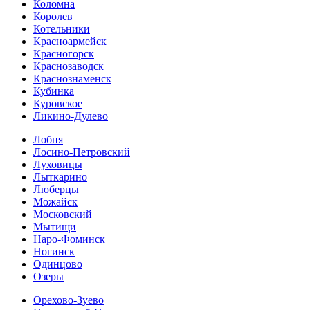
Коломна
Королев
Котельники
Красноармейск
Красногорск
Краснозаводск
Краснознаменск
Кубинка
Куровское
Ликино-Дулево
Лобня
Лосино-Петровский
Луховицы
Лыткарино
Люберцы
Можайск
Московский
Мытищи
Наро-Фоминск
Ногинск
Одинцово
Озеры
Орехово-Зуево