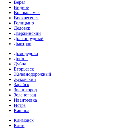
Верея
Видное
Волоколамск
Воскресенск
Голицыно
Дедовск
Дзержинский
Долгопрудный
Дмитров
Домодедово
Дрезна
Дубна
Егорьевск
Железнодорожный
Жуковский
Зарайск
Звенигород
Зеленоград
Ивантеевка
Истра
Кашира
Климовск
Клин