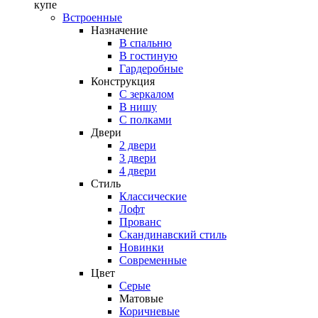
купе
Встроенные
Назначение
В спальню
В гостиную
Гардеробные
Конструкция
C зеркалом
В нишу
С полками
Двери
2 двери
3 двери
4 двери
Стиль
Классические
Лофт
Прованс
Скандинавский стиль
Новинки
Современные
Цвет
Серые
Матовые
Коричневые