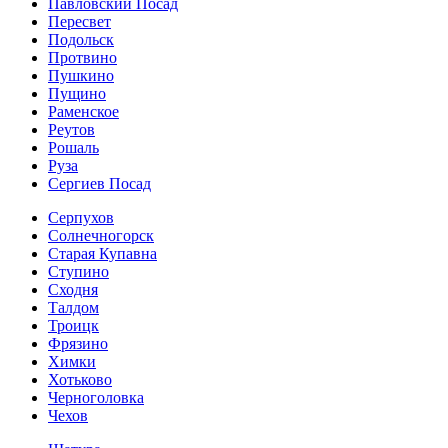
Павловский Посад
Пересвет
Подольск
Протвино
Пушкино
Пущино
Раменское
Реутов
Рошаль
Руза
Сергиев Посад
Серпухов
Солнечногорск
Старая Купавна
Ступино
Сходня
Талдом
Троицк
Фрязино
Химки
Хотьково
Черноголовка
Чехов