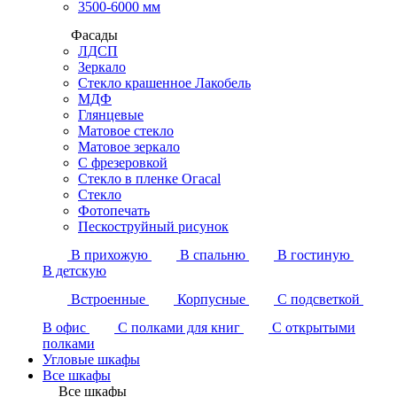
3500-6000 мм
Фасады
ЛДСП
Зеркало
Стекло крашенное Лакобель
МДФ
Глянцевые
Матовое стекло
Матовое зеркало
С фрезеровкой
Стекло в пленке Огасаl
Стекло
Фотопечать
Пескоструйный рисунок
В прихожую
В спальню
В гостиную
В детскую
Встроенные
Корпусные
С подсветкой
В офис
С полками для книг
С открытыми
полками
Угловые шкафы
Все шкафы
Все шкафы