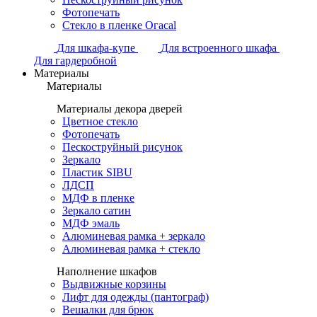
Фотопечать
Стекло в пленке Огасаl
Для шкафа-купе
Для встроенного шкафа
Для гардеробной
Материалы
Материалы
Материалы декора дверей
Цветное стекло
Фотопечать
Пескоструйный рисунок
Зеркало
Пластик SIBU
ЛДСП
МДФ в пленке
Зеркало сатин
МДФ эмаль
Алюминевая рамка + зеркало
Алюминевая рамка + стекло
Наполнение шкафов
Выдвижные корзины
Лифт для одежды (пантограф)
Вешалки для брюк