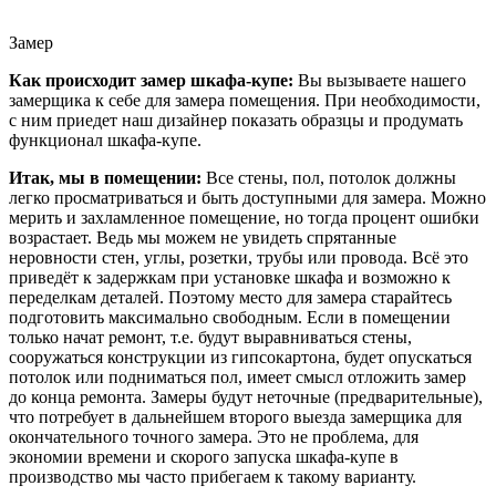
Замер
Как происходит замер шкафа-купе:
Вы вызываете нашего
замерщика к себе для замера помещения. При необходимости,
с ним приедет наш дизайнер показать образцы и продумать
функционал шкафа-купе.
Итак, мы в помещении:
Все стены, пол, потолок должны
легко просматриваться и быть доступными для замера. Можно
мерить и захламленное помещение, но тогда процент ошибки
возрастает. Ведь мы можем не увидеть спрятанные
неровности стен, углы, розетки, трубы или провода. Всё это
приведёт к задержкам при установке шкафа и возможно к
переделкам деталей. Поэтому место для замера старайтесь
подготовить максимально свободным. Если в помещении
только начат ремонт, т.е. будут выравниваться стены,
сооружаться конструкции из гипсокартона, будет опускаться
потолок или подниматься пол, имеет смысл отложить замер
до конца ремонта. Замеры будут неточные (предварительные),
что потребует в дальнейшем второго выезда замерщика для
окончательного точного замера. Это не проблема, для
экономии времени и скорого запуска шкафа-купе в
производство мы часто прибегаем к такому варианту.