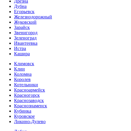
Дрезна
Дубна
Егорьевск
Железнодорожный
Жуковский
Зарайск
Звенигород
Зеленоград
Ивантеевка
Истра
Кашира
Климовск
Клин
Коломна
Королев
Котельники
Красноармейск
Красногорск
Краснозаводск
Краснознаменск
Кубинка
Куровское
Ликино-Дулево