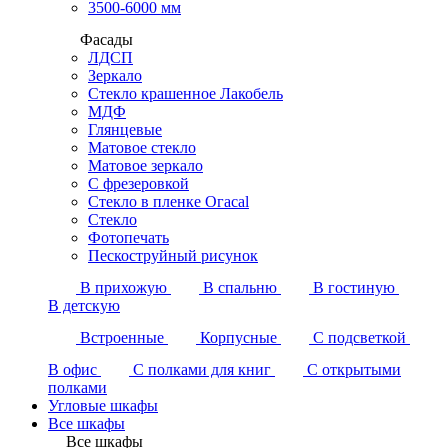
3500-6000 мм
Фасады
ЛДСП
Зеркало
Стекло крашенное Лакобель
МДФ
Глянцевые
Матовое стекло
Матовое зеркало
С фрезеровкой
Стекло в пленке Огасаl
Стекло
Фотопечать
Пескоструйный рисунок
В прихожую
В спальню
В гостиную
В детскую
Встроенные
Корпусные
С подсветкой
В офис
С полками для книг
С открытыми
полками
Угловые шкафы
Все шкафы
Все шкафы