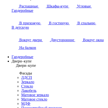
Распашные
Шкафы-купе
Угловые
Гардеробные
В прихожую
В гостиную
В спальню
В детскую
Вокруг двери
Двусторонние
Вокруг окна
На балкон
Гардеробные
Двери–купе
Двери–купе
Фасады
ЛДСП
Зеркало
Стекло
Лакобель
Матовое зеркало
Матовое стекло
МДФ
Пескоструйный рисунок