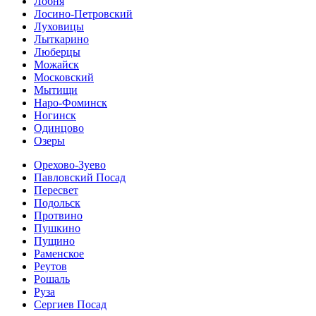
Лобня
Лосино-Петровский
Луховицы
Лыткарино
Люберцы
Можайск
Московский
Мытищи
Наро-Фоминск
Ногинск
Одинцово
Озеры
Орехово-Зуево
Павловский Посад
Пересвет
Подольск
Протвино
Пушкино
Пущино
Раменское
Реутов
Рошаль
Руза
Сергиев Посад