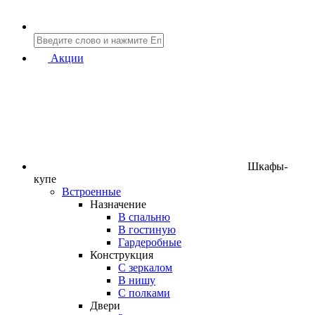
Акции
Шкафы-
купе
Встроенные
Назначение
В спальню
В гостиную
Гардеробные
Конструкция
C зеркалом
В нишу
С полками
Двери