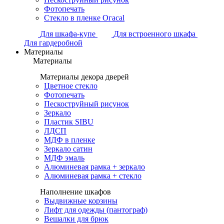
Фотопечать
Стекло в пленке Огасаl
Для шкафа-купе
Для встроенного шкафа
Для гардеробной
Материалы
Материалы
Материалы декора дверей
Цветное стекло
Фотопечать
Пескоструйный рисунок
Зеркало
Пластик SIBU
ЛДСП
МДФ в пленке
Зеркало сатин
МДФ эмаль
Алюминевая рамка + зеркало
Алюминевая рамка + стекло
Наполнение шкафов
Выдвижные корзины
Лифт для одежды (пантограф)
Вешалки для брюк