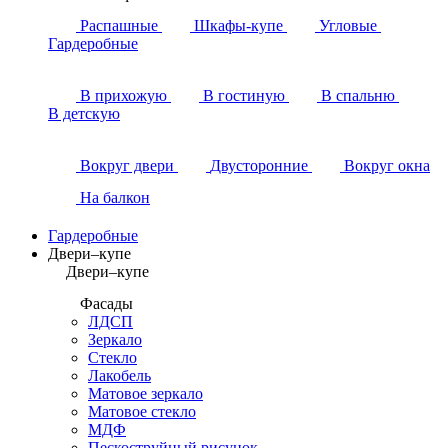
Распашные
Шкафы-купе
Угловые
Гардеробные
В прихожую
В гостиную
В спальню
В детскую
Вокруг двери
Двусторонние
Вокруг окна
На балкон
Гардеробные
Двери–купе
Двери–купе
Фасады
ЛДСП
Зеркало
Стекло
Лакобель
Матовое зеркало
Матовое стекло
МДФ
Пескоструйный рисунок