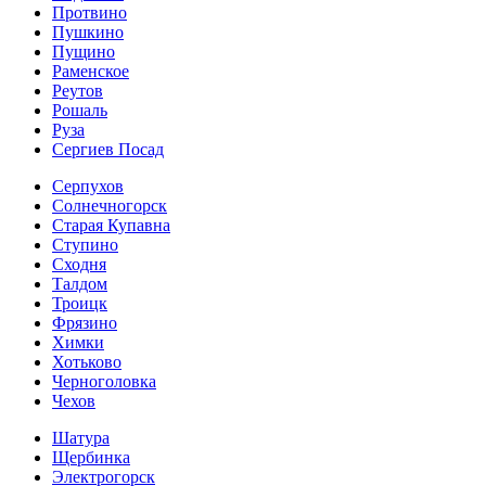
Протвино
Пушкино
Пущино
Раменское
Реутов
Рошаль
Руза
Сергиев Посад
Серпухов
Солнечногорск
Старая Купавна
Ступино
Сходня
Талдом
Троицк
Фрязино
Химки
Хотьково
Черноголовка
Чехов
Шатура
Щербинка
Электрогорск