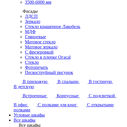
3500-6000 мм
Фасады
ЛДСП
Зеркало
Стекло крашенное Лакобель
МДФ
Глянцевые
Матовое стекло
Матовое зеркало
С фрезеровкой
Стекло в пленке Огасаl
Стекло
Фотопечать
Пескоструйный рисунок
В прихожую
В спальню
В гостиную
В детскую
Встроенные
Корпусные
С подсветкой
В офис
С полками для книг
С открытыми
полками
Угловые шкафы
Все шкафы
Все шкафы