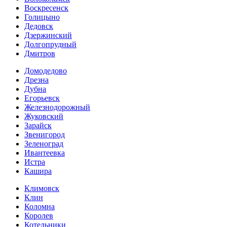
Воскресенск
Голицыно
Дедовск
Дзержинский
Долгопрудный
Дмитров
Домодедово
Дрезна
Дубна
Егорьевск
Железнодорожный
Жуковский
Зарайск
Звенигород
Зеленоград
Ивантеевка
Истра
Кашира
Климовск
Клин
Коломна
Королев
Котельники