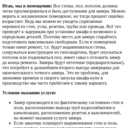
Итак, мы в помещении:
Все стены, пол, потолок должны
легко просматриваться и быть доступными для замера. Можно
мерить и захламленное помещение, но тогда процент ошибки
возрастает. Ведь мы можем не увидеть спрятанные
неровности стен, углы, розетки, трубы или провода. Всё это
приведёт к задержкам при установке шкафа и возможно к
переделкам деталей. Поэтому место для замера старайтесь
подготовить максимально свободным. Если в помещении
только начат ремонт, т.е. будут выравниваться стены,
сооружаться конструкции из гипсокартона, будет опускаться
потолок или подниматься пол, имеет смысл отложить замер
до конца ремонта. Замеры будут неточные (предварительные),
что потребует в дальнейшем второго выезда замерщика для
окончательного точного замера. Это не проблема, для
экономии времени и скорого запуска шкафа-купе в
производство мы часто прибегаем к такому варианту.
Условия оказания услуги:
Замер производится по фактическому состоянию стен и
пола, расположению вывода труб водоснабжения и
канализации, расположению розеток и выключателей,
на момент оказания услуги замера.
Если заказчик планирует выравнивание стен и пола,