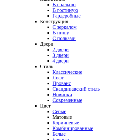
В спальню
В гостиную
Гардеробные
Конструкция
C зеркалом
В нишу
С полками
Двери
2 двери
3 двери
4 двери
Стиль
Классические
Лофт
Прованс
Скандинавский стиль
Новинки
Современные
Цвет
Серые
Матовые
Коричневые
Комбинированные
Белые
Черные