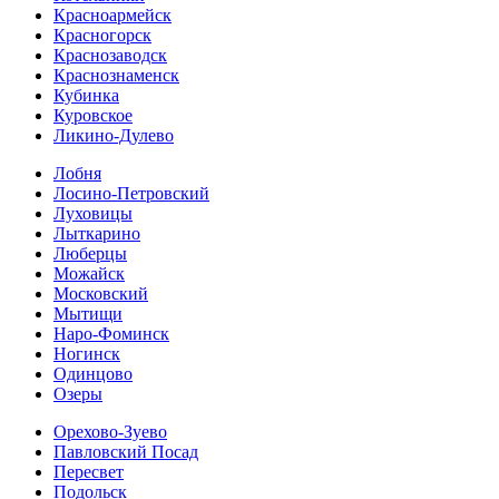
Красноармейск
Красногорск
Краснозаводск
Краснознаменск
Кубинка
Куровское
Ликино-Дулево
Лобня
Лосино-Петровский
Луховицы
Лыткарино
Люберцы
Можайск
Московский
Мытищи
Наро-Фоминск
Ногинск
Одинцово
Озеры
Орехово-Зуево
Павловский Посад
Пересвет
Подольск