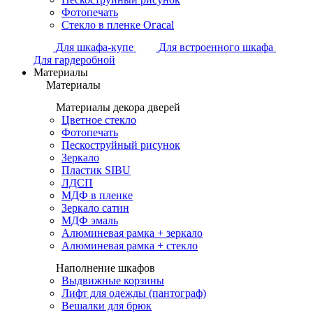
Фотопечать
Стекло в пленке Огасаl
Для шкафа-купе
Для встроенного шкафа
Для гардеробной
Материалы
Материалы
Материалы декора дверей
Цветное стекло
Фотопечать
Пескоструйный рисунок
Зеркало
Пластик SIBU
ЛДСП
МДФ в пленке
Зеркало сатин
МДФ эмаль
Алюминевая рамка + зеркало
Алюминевая рамка + стекло
Наполнение шкафов
Выдвижные корзины
Лифт для одежды (пантограф)
Вешалки для брюк