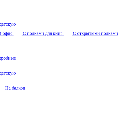
детскую
В офис
С полками для книг
С открытыми полками
еробные
детскую
На балкон