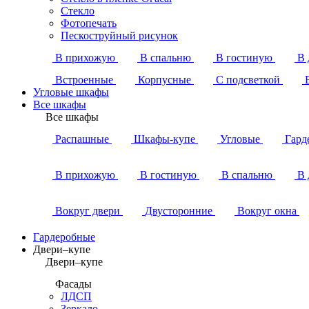
Стекло
Фотопечать
Пескоструйный рисунок
В прихожую
В спальню
В гостиную
В 
Встроенные
Корпусные
С подсветкой
Угловые шкафы
Все шкафы
Все шкафы
Распашные
Шкафы-купе
Угловые
Гард
В прихожую
В гостиную
В спальню
В 
Вокруг двери
Двусторонние
Вокруг окна
Гардеробные
Двери–купе
Двери–купе
Фасады
ЛДСП
Зеркало