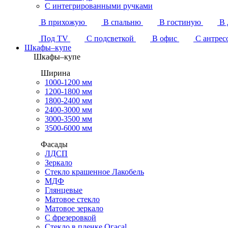
С интегрированными ручками
В прихожую
В спальню
В гостиную
В 
Под TV
С подсветкой
В офис
С антрес
Шкафы–купе
Шкафы–купе
Ширина
1000-1200 мм
1200-1800 мм
1800-2400 мм
2400-3000 мм
3000-3500 мм
3500-6000 мм
Фасады
ЛДСП
Зеркало
Стекло крашенное Лакобель
МДФ
Глянцевые
Матовое стекло
Матовое зеркало
С фрезеровкой
Стекло в пленке Огасаl