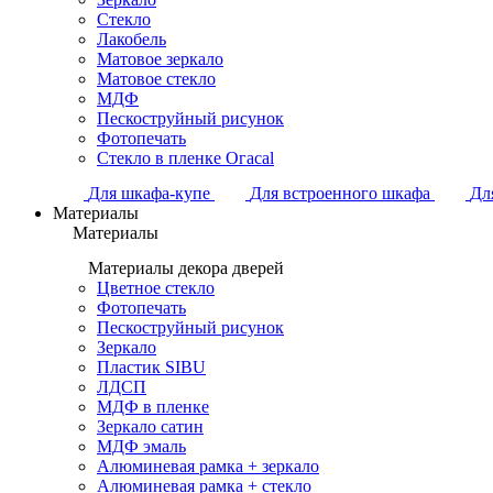
Стекло
Лакобель
Матовое зеркало
Матовое стекло
МДФ
Пескоструйный рисунок
Фотопечать
Стекло в пленке Огасаl
Для шкафа-купе
Для встроенного шкафа
Дл
Материалы
Материалы
Материалы декора дверей
Цветное стекло
Фотопечать
Пескоструйный рисунок
Зеркало
Пластик SIBU
ЛДСП
МДФ в пленке
Зеркало сатин
МДФ эмаль
Алюминевая рамка + зеркало
Алюминевая рамка + стекло