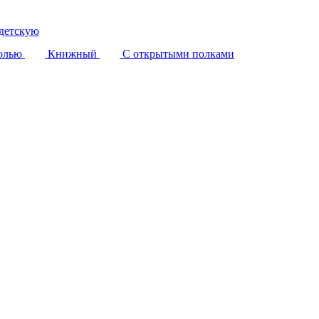
детскую
олью
Книжный
С открытыми полками