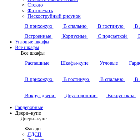
Стекло
Фотопечать
Пескоструйный рисунок
В прихожую
В спальню
В гостиную
В 
Встроенные
Корпусные
С подсветкой
Угловые шкафы
Все шкафы
Все шкафы
Распашные
Шкафы-купе
Угловые
Гард
В прихожую
В гостиную
В спальню
В 
Вокруг двери
Двусторонние
Вокруг окна
Гардеробные
Двери–купе
Двери–купе
Фасады
ЛДСП
Зеркало