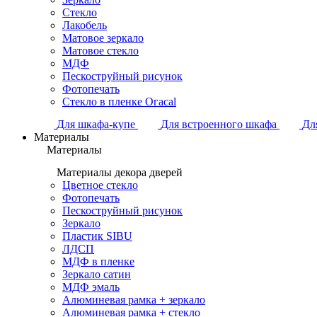
Стекло
Лакобель
Матовое зеркало
Матовое стекло
МДФ
Пескоструйный рисунок
Фотопечать
Стекло в пленке Огасаl
Для шкафа-купе
Для встроенного шкафа
Дл
Материалы
Материалы
Материалы декора дверей
Цветное стекло
Фотопечать
Пескоструйный рисунок
Зеркало
Пластик SIBU
ЛДСП
МДФ в пленке
Зеркало сатин
МДФ эмаль
Алюминевая рамка + зеркало
Алюминевая рамка + стекло