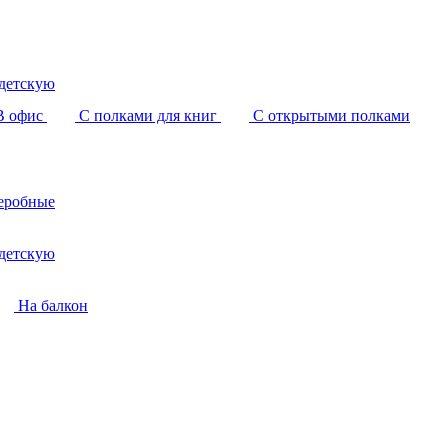
детскую
В офис
С полками для книг
С открытыми полками
еробные
детскую
На балкон