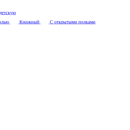
детскую
олью
Книжный
С открытыми полками