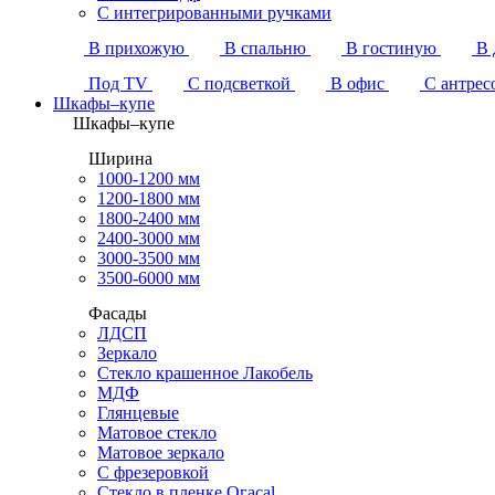
С интегрированными ручками
В прихожую
В спальню
В гостиную
В 
Под TV
С подсветкой
В офис
С антрес
Шкафы–купе
Шкафы–купе
Ширина
1000-1200 мм
1200-1800 мм
1800-2400 мм
2400-3000 мм
3000-3500 мм
3500-6000 мм
Фасады
ЛДСП
Зеркало
Стекло крашенное Лакобель
МДФ
Глянцевые
Матовое стекло
Матовое зеркало
С фрезеровкой
Стекло в пленке Огасаl