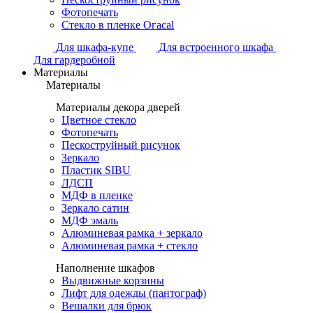
Фотопечать
Стекло в пленке Огасаl
Для шкафа-купе
Для встроенного шкафа
Для гардеробной
Материалы
Материалы
Материалы декора дверей
Цветное стекло
Фотопечать
Пескоструйный рисунок
Зеркало
Пластик SIBU
ЛДСП
МДФ в пленке
Зеркало сатин
МДФ эмаль
Алюминевая рамка + зеркало
Алюминевая рамка + стекло
Наполнение шкафов
Выдвижные корзины
Лифт для одежды (пантограф)
Вешалки для брюк