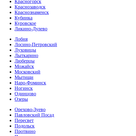
Красногорск
Краснозаводск
Краснознаменск
Кубинка
Куровское
Ликино-Дулево
Лобня
Лосино-Петровский
Луховицы
Лыткарино
Люберцы
Можайск
Московский
Мытищи
Наро-Фоминск
Ногинск
Одинцово
Озеры
Орехово-Зуево
Павловский Посад
Пересвет
Подольск
Протвино