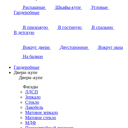
Распашные
Шкафы-купе
Угловые
Гардеробные
В прихожую
В гостиную
В спальню
В детскую
Вокруг двери
Двусторонние
Вокруг окна
На балкон
Гардеробные
Двери–купе
Двери–купе
Фасады
ЛДСП
Зеркало
Стекло
Лакобель
Матовое зеркало
Матовое стекло
МДФ
Пескоструйный рисунок