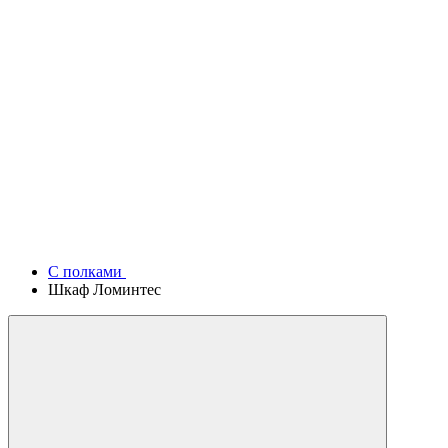
С полками
Шкаф Ломинтес