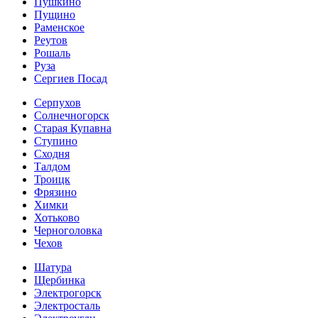
Пушкино
Пущино
Раменское
Реутов
Рошаль
Руза
Сергиев Посад
Серпухов
Солнечногорск
Старая Купавна
Ступино
Сходня
Талдом
Троицк
Фрязино
Химки
Хотьково
Черноголовка
Чехов
Шатура
Щербинка
Электрогорск
Электросталь