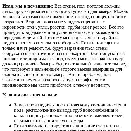
Итак, мы в помещении:
Все стены, пол, потолок должны
легко просматриваться и быть доступными для замера. Можно
мерить и захламленное помещение, но тогда процент ошибки
возрастает. Ведь мы можем не увидеть спрятанные
неровности стен, углы, розетки, трубы или провода. Всё это
приведёт к задержкам при установке шкафа и возможно к
переделкам деталей. Поэтому место для замера старайтесь
подготовить максимально свободным. Если в помещении
только начат ремонт, т.е. будут выравниваться стены,
сооружаться конструкции из гипсокартона, будет опускаться
потолок или подниматься пол, имеет смысл отложить замер
до конца ремонта. Замеры будут неточные (предварительные),
что потребует в дальнейшем второго выезда замерщика для
окончательного точного замера. Это не проблема, для
экономии времени и скорого запуска шкафа-купе в
производство мы часто прибегаем к такому варианту.
Условия оказания услуги:
Замер производится по фактическому состоянию стен и
пола, расположению вывода труб водоснабжения и
канализации, расположению розеток и выключателей,
на момент оказания услуги замера.
Если заказчик планирует выравнивание стен и пола,