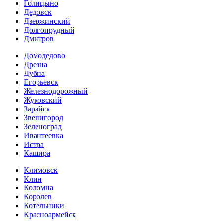
Голицыно
Дедовск
Дзержинский
Долгопрудный
Дмитров
Домодедово
Дрезна
Дубна
Егорьевск
Железнодорожный
Жуковский
Зарайск
Звенигород
Зеленоград
Ивантеевка
Истра
Кашира
Климовск
Клин
Коломна
Королев
Котельники
Красноармейск