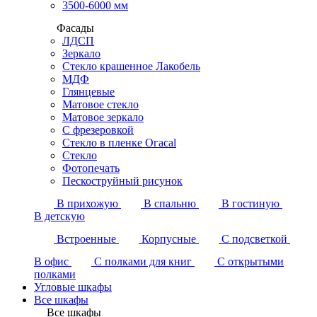
3500-6000 мм
Фасады
ЛДСП
Зеркало
Стекло крашенное Лакобель
МДФ
Глянцевые
Матовое стекло
Матовое зеркало
С фрезеровкой
Стекло в пленке Огасаl
Стекло
Фотопечать
Пескоструйный рисунок
В прихожую
В спальню
В гостиную
В детскую
Встроенные
Корпусные
С подсветкой
В офис
С полками для книг
С открытыми
полками
Угловые шкафы
Все шкафы
Все шкафы