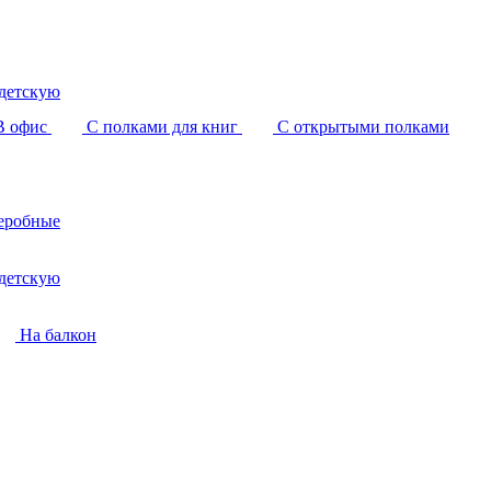
детскую
В офис
С полками для книг
С открытыми полками
еробные
детскую
На балкон