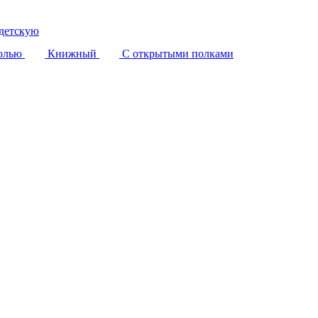
детскую
олью
Книжный
С открытыми полками