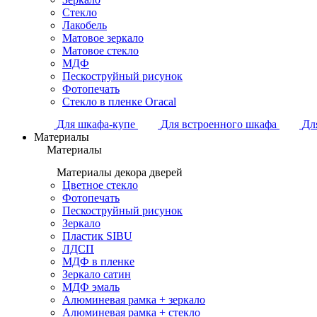
Стекло
Лакобель
Матовое зеркало
Матовое стекло
МДФ
Пескоструйный рисунок
Фотопечать
Стекло в пленке Огасаl
Для шкафа-купе
Для встроенного шкафа
Дл
Материалы
Материалы
Материалы декора дверей
Цветное стекло
Фотопечать
Пескоструйный рисунок
Зеркало
Пластик SIBU
ЛДСП
МДФ в пленке
Зеркало сатин
МДФ эмаль
Алюминевая рамка + зеркало
Алюминевая рамка + стекло