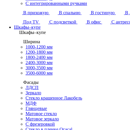
С интегрированными ручками
В прихожую
В спальню
В гостиную
В 
Под TV
С подсветкой
В офис
С антрес
Шкафы–купе
Шкафы–купе
Ширина
1000-1200 мм
1200-1800 мм
1800-2400 мм
2400-3000 мм
3000-3500 мм
3500-6000 мм
Фасады
ЛДСП
Зеркало
Стекло крашенное Лакобель
МДФ
Глянцевые
Матовое стекло
Матовое зеркало
С фрезеровкой
Стекло в пленке Огасаl