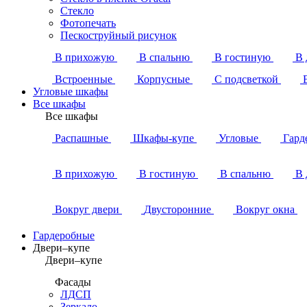
Стекло
Фотопечать
Пескоструйный рисунок
В прихожую
В спальню
В гостиную
В 
Встроенные
Корпусные
С подсветкой
Угловые шкафы
Все шкафы
Все шкафы
Распашные
Шкафы-купе
Угловые
Гард
В прихожую
В гостиную
В спальню
В 
Вокруг двери
Двусторонние
Вокруг окна
Гардеробные
Двери–купе
Двери–купе
Фасады
ЛДСП
Зеркало