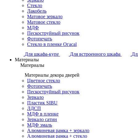
Стекло
Лакобель
Матовое зеркало
Матовое стекло
МДФ
Пескоструйный рисунок
Фотопечать
Стекло в пленке Огасаl
Для шкафа-купе
Для встроенного шкафа
Дл
Материалы
Материалы
Материалы декора дверей
Цветное стекло
Фотопечать
Пескоструйный рисунок
Зеркало
Пластик SIBU
ЛДСП
МДФ в пленке
Зеркало сатин
МДФ эмаль
Алюминевая рамка + зеркало
Алюминевая рамка + стекло