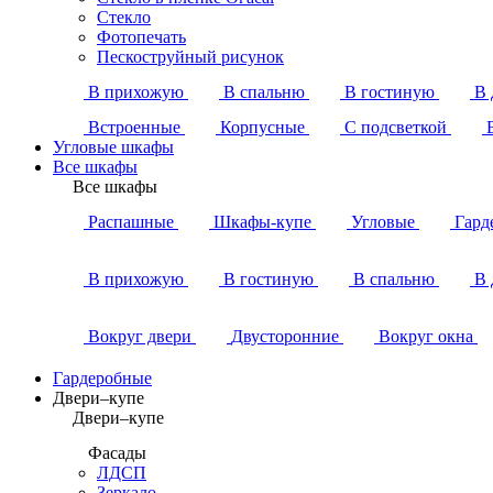
Стекло
Фотопечать
Пескоструйный рисунок
В прихожую
В спальню
В гостиную
В 
Встроенные
Корпусные
С подсветкой
Угловые шкафы
Все шкафы
Все шкафы
Распашные
Шкафы-купе
Угловые
Гард
В прихожую
В гостиную
В спальню
В 
Вокруг двери
Двусторонние
Вокруг окна
Гардеробные
Двери–купе
Двери–купе
Фасады
ЛДСП
Зеркало