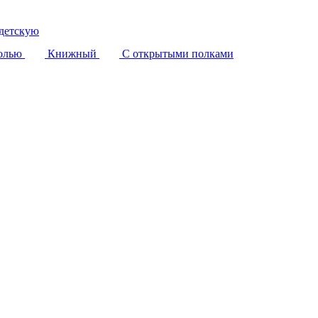
детскую
олью
Книжный
С открытыми полками