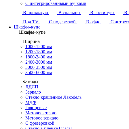
С интегрированными ручками
В прихожую
В спальню
В гостиную
В 
Под TV
С подсветкой
В офис
С антрес
Шкафы–купе
Шкафы–купе
Ширина
1000-1200 мм
1200-1800 мм
1800-2400 мм
2400-3000 мм
3000-3500 мм
3500-6000 мм
Фасады
ЛДСП
Зеркало
Стекло крашенное Лакобель
МДФ
Глянцевые
Матовое стекло
Матовое зеркало
С фрезеровкой
Стекло в пленке Огасаl