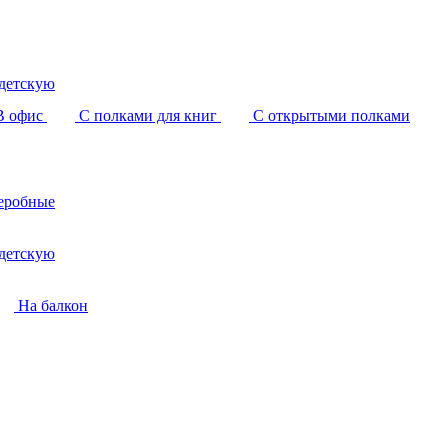
детскую
В офис
С полками для книг
С открытыми полками
еробные
детскую
На балкон