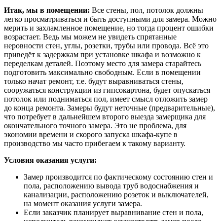
Итак, мы в помещении:
Все стены, пол, потолок должны
легко просматриваться и быть доступными для замера. Можно
мерить и захламленное помещение, но тогда процент ошибки
возрастает. Ведь мы можем не увидеть спрятанные
неровности стен, углы, розетки, трубы или провода. Всё это
приведёт к задержкам при установке шкафа и возможно к
переделкам деталей. Поэтому место для замера старайтесь
подготовить максимально свободным. Если в помещении
только начат ремонт, т.е. будут выравниваться стены,
сооружаться конструкции из гипсокартона, будет опускаться
потолок или подниматься пол, имеет смысл отложить замер
до конца ремонта. Замеры будут неточные (предварительные),
что потребует в дальнейшем второго выезда замерщика для
окончательного точного замера. Это не проблема, для
экономии времени и скорого запуска шкафа-купе в
производство мы часто прибегаем к такому варианту.
Условия оказания услуги:
Замер производится по фактическому состоянию стен и
пола, расположению вывода труб водоснабжения и
канализации, расположению розеток и выключателей,
на момент оказания услуги замера.
Если заказчик планирует выравнивание стен и пола,