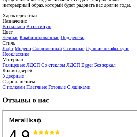
интерьерный образ, который будет радовать вас долгие годы.
Характеристики
Назначение
В спальню
В гостиную
Цвет
Черные
Комбинированные
Под дерево
Стиль
Лофт
Модерн
Современный
Стильные
Лучшие шкафы купе
Неоклассика
Материал
Глянцевые
ЛДСП
Со стеклом
ЛДСП Egger
Без зеркал
Кол-во дверей
3 дверные
С дополнением
С полками
Платяные
Готовые
С ящиками
Отзывы о нас