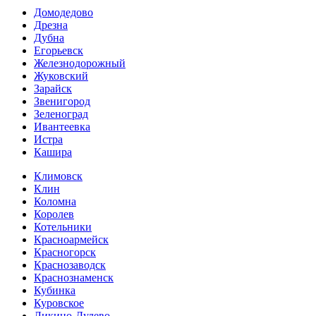
Домодедово
Дрезна
Дубна
Егорьевск
Железнодорожный
Жуковский
Зарайск
Звенигород
Зеленоград
Ивантеевка
Истра
Кашира
Климовск
Клин
Коломна
Королев
Котельники
Красноармейск
Красногорск
Краснозаводск
Краснознаменск
Кубинка
Куровское
Ликино-Дулево