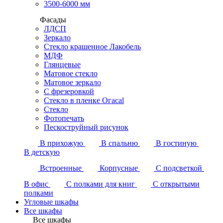
3500-6000 мм
Фасады
ЛДСП
Зеркало
Стекло крашенное Лакобель
МДФ
Глянцевые
Матовое стекло
Матовое зеркало
С фрезеровкой
Стекло в пленке Огасаl
Стекло
Фотопечать
Пескоструйный рисунок
В прихожую
В спальню
В гостиную
В детскую
Встроенные
Корпусные
С подсветкой
В офис
С полками для книг
С открытыми
полками
Угловые шкафы
Все шкафы
Все шкафы