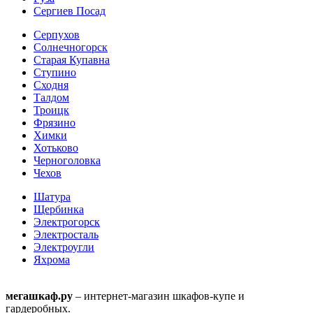
Сергиев Посад
Серпухов
Солнечногорск
Старая Купавна
Ступино
Сходня
Талдом
Троицк
Фрязино
Химки
Хотьково
Черноголовка
Чехов
Шатура
Щербинка
Электрогорск
Электросталь
Электроугли
Яхрома
мегашкаф.ру
– интернет-магазин шкафов-купе и
гардеробных.