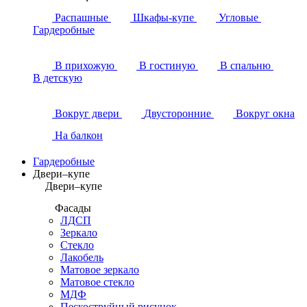
Распашные
Шкафы-купе
Угловые
Гардеробные
В прихожую
В гостиную
В спальню
В детскую
Вокруг двери
Двусторонние
Вокруг окна
На балкон
Гардеробные
Двери–купе
Двери–купе
Фасады
ЛДСП
Зеркало
Стекло
Лакобель
Матовое зеркало
Матовое стекло
МДФ
Пескоструйный рисунок