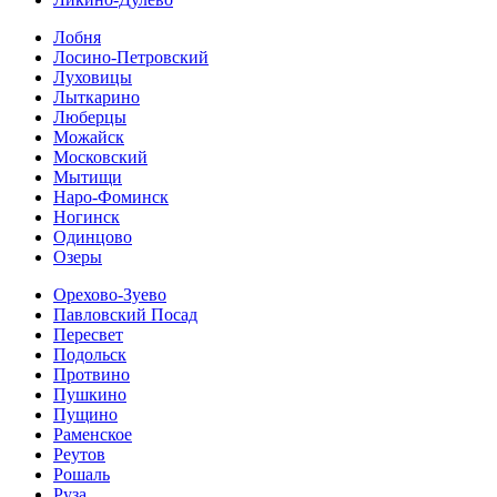
Лобня
Лосино-Петровский
Луховицы
Лыткарино
Люберцы
Можайск
Московский
Мытищи
Наро-Фоминск
Ногинск
Одинцово
Озеры
Орехово-Зуево
Павловский Посад
Пересвет
Подольск
Протвино
Пушкино
Пущино
Раменское
Реутов
Рошаль
Руза