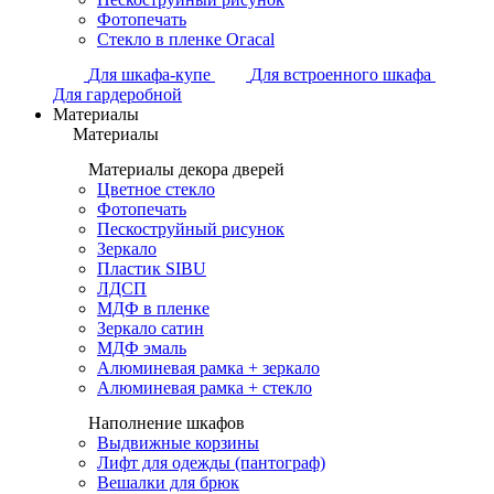
Фотопечать
Стекло в пленке Огасаl
Для шкафа-купе
Для встроенного шкафа
Для гардеробной
Материалы
Материалы
Материалы декора дверей
Цветное стекло
Фотопечать
Пескоструйный рисунок
Зеркало
Пластик SIBU
ЛДСП
МДФ в пленке
Зеркало сатин
МДФ эмаль
Алюминевая рамка + зеркало
Алюминевая рамка + стекло
Наполнение шкафов
Выдвижные корзины
Лифт для одежды (пантограф)
Вешалки для брюк