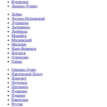
Куровское
Ликино-Дулево
Лобня
Лосино-Петровский
Луховицы
Лыткарино
Люберцы
Можайск
Московский
Мытищи
Наро-Фоминск
Ногинск
Одинцово
Озеры
Орехово-Зуево
Павловский Посад
Пересвет
Подольск
Протвино
Пушкино
Пущино
Раменское
Реутов