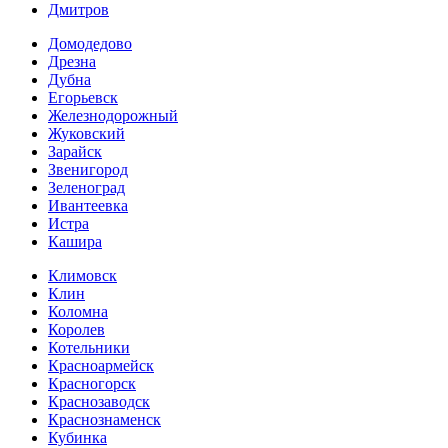
Дмитров
Домодедово
Дрезна
Дубна
Егорьевск
Железнодорожный
Жуковский
Зарайск
Звенигород
Зеленоград
Ивантеевка
Истра
Кашира
Климовск
Клин
Коломна
Королев
Котельники
Красноармейск
Красногорск
Краснозаводск
Краснознаменск
Кубинка