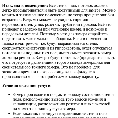
Итак, мы в помещении:
Все стены, пол, потолок должны
легко просматриваться и быть доступными для замера. Можно
мерить и захламленное помещение, но тогда процент ошибки
возрастает. Ведь мы можем не увидеть спрятанные
неровности стен, углы, розетки, трубы или провода. Всё это
приведёт к задержкам при установке шкафа и возможно к
переделкам деталей. Поэтому место для замера старайтесь
подготовить максимально свободным. Если в помещении
только начат ремонт, т.е. будут выравниваться стены,
сооружаться конструкции из гипсокартона, будет опускаться
потолок или подниматься пол, имеет смысл отложить замер
до конца ремонта. Замеры будут неточные (предварительные),
что потребует в дальнейшем второго выезда замерщика для
окончательного точного замера. Это не проблема, для
экономии времени и скорого запуска шкафа-купе в
производство мы часто прибегаем к такому варианту.
Условия оказания услуги:
Замер производится по фактическому состоянию стен и
пола, расположению вывода труб водоснабжения и
канализации, расположению розеток и выключателей,
на момент оказания услуги замера.
Если заказчик планирует выравнивание стен и пола,