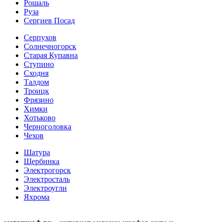
Рошаль
Руза
Сергиев Посад
Серпухов
Солнечногорск
Старая Купавна
Ступино
Сходня
Талдом
Троицк
Фрязино
Химки
Хотьково
Черноголовка
Чехов
Шатура
Щербинка
Электрогорск
Электросталь
Электроугли
Яхрома