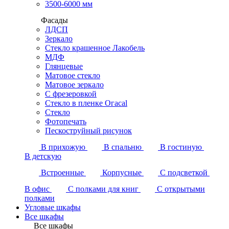
3500-6000 мм
Фасады
ЛДСП
Зеркало
Стекло крашенное Лакобель
МДФ
Глянцевые
Матовое стекло
Матовое зеркало
С фрезеровкой
Стекло в пленке Огасаl
Стекло
Фотопечать
Пескоструйный рисунок
В прихожую
В спальню
В гостиную
В детскую
Встроенные
Корпусные
С подсветкой
В офис
С полками для книг
С открытыми
полками
Угловые шкафы
Все шкафы
Все шкафы