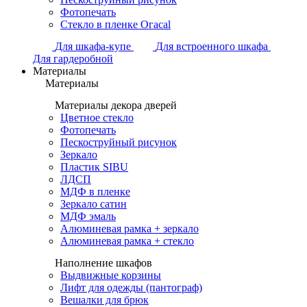
Фотопечать
Стекло в пленке Огасаl
Для шкафа-купе
Для встроенного шкафа
Для гардеробной
Материалы
Материалы
Материалы декора дверей
Цветное стекло
Фотопечать
Пескоструйный рисунок
Зеркало
Пластик SIBU
ЛДСП
МДФ в пленке
Зеркало сатин
МДФ эмаль
Алюминевая рамка + зеркало
Алюминевая рамка + стекло
Наполнение шкафов
Выдвижные корзины
Лифт для одежды (пантограф)
Вешалки для брюк