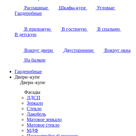
Распашные
Шкафы-купе
Угловые
Гардеробные
В прихожую
В гостиную
В спальню
В детскую
Вокруг двери
Двусторонние
Вокруг окна
На балкон
Гардеробные
Двери–купе
Двери–купе
Фасады
ЛДСП
Зеркало
Стекло
Лакобель
Матовое зеркало
Матовое стекло
МДФ
Пескоструйный рисунок