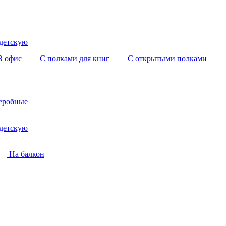
детскую
В офис
С полками для книг
С открытыми полками
еробные
детскую
На балкон