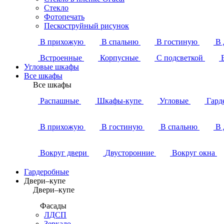
Стекло
Фотопечать
Пескоструйный рисунок
В прихожую
В спальню
В гостиную
В 
Встроенные
Корпусные
С подсветкой
Угловые шкафы
Все шкафы
Все шкафы
Распашные
Шкафы-купе
Угловые
Гард
В прихожую
В гостиную
В спальню
В 
Вокруг двери
Двусторонние
Вокруг окна
Гардеробные
Двери–купе
Двери–купе
Фасады
ЛДСП
Зеркало