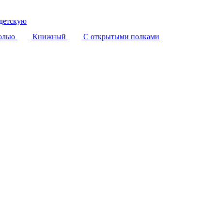
детскую
олью
Книжный
С открытыми полками