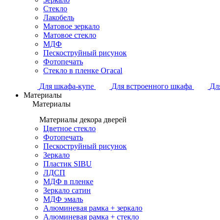
Стекло
Лакобель
Матовое зеркало
Матовое стекло
МДФ
Пескоструйный рисунок
Фотопечать
Стекло в пленке Огасаl
Для шкафа-купе
Для встроенного шкафа
Дл
Материалы
Материалы
Материалы декора дверей
Цветное стекло
Фотопечать
Пескоструйный рисунок
Зеркало
Пластик SIBU
ЛДСП
МДФ в пленке
Зеркало сатин
МДФ эмаль
Алюминевая рамка + зеркало
Алюминевая рамка + стекло