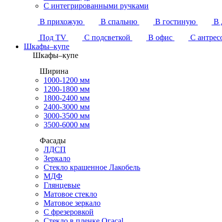
С интегрированными ручками
В прихожую
В спальню
В гостиную
В 
Под TV
С подсветкой
В офис
С антрес
Шкафы–купе
Шкафы–купе
Ширина
1000-1200 мм
1200-1800 мм
1800-2400 мм
2400-3000 мм
3000-3500 мм
3500-6000 мм
Фасады
ЛДСП
Зеркало
Стекло крашенное Лакобель
МДФ
Глянцевые
Матовое стекло
Матовое зеркало
С фрезеровкой
Стекло в пленке Огасаl