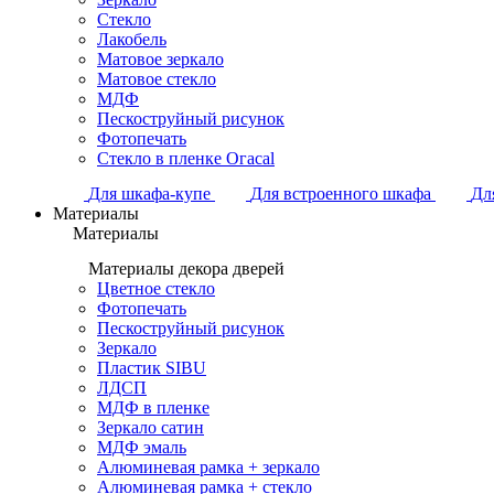
Стекло
Лакобель
Матовое зеркало
Матовое стекло
МДФ
Пескоструйный рисунок
Фотопечать
Стекло в пленке Огасаl
Для шкафа-купе
Для встроенного шкафа
Дл
Материалы
Материалы
Материалы декора дверей
Цветное стекло
Фотопечать
Пескоструйный рисунок
Зеркало
Пластик SIBU
ЛДСП
МДФ в пленке
Зеркало сатин
МДФ эмаль
Алюминевая рамка + зеркало
Алюминевая рамка + стекло