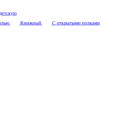
детскую
олью
Книжный
С открытыми полками