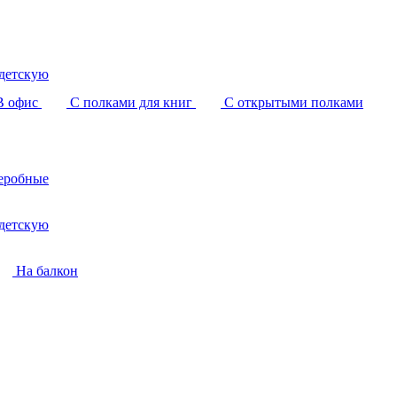
детскую
В офис
С полками для книг
С открытыми полками
еробные
детскую
На балкон