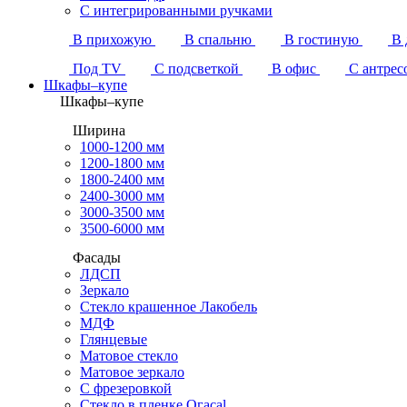
С интегрированными ручками
В прихожую
В спальню
В гостиную
В 
Под TV
С подсветкой
В офис
С антрес
Шкафы–купе
Шкафы–купе
Ширина
1000-1200 мм
1200-1800 мм
1800-2400 мм
2400-3000 мм
3000-3500 мм
3500-6000 мм
Фасады
ЛДСП
Зеркало
Стекло крашенное Лакобель
МДФ
Глянцевые
Матовое стекло
Матовое зеркало
С фрезеровкой
Стекло в пленке Огасаl