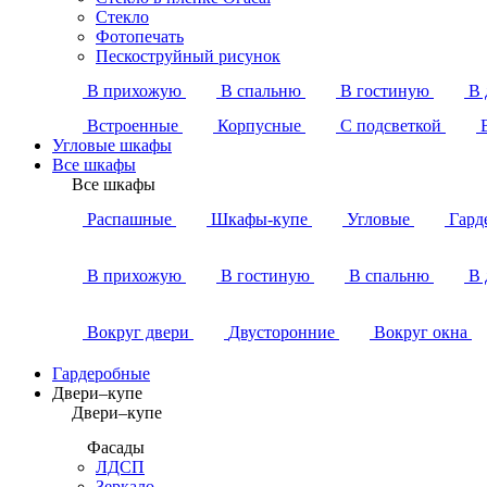
Стекло
Фотопечать
Пескоструйный рисунок
В прихожую
В спальню
В гостиную
В 
Встроенные
Корпусные
С подсветкой
Угловые шкафы
Все шкафы
Все шкафы
Распашные
Шкафы-купе
Угловые
Гард
В прихожую
В гостиную
В спальню
В 
Вокруг двери
Двусторонние
Вокруг окна
Гардеробные
Двери–купе
Двери–купе
Фасады
ЛДСП
Зеркало