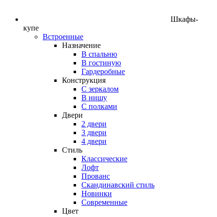
Шкафы-
купе
Встроенные
Назначение
В спальню
В гостиную
Гардеробные
Конструкция
C зеркалом
В нишу
С полками
Двери
2 двери
3 двери
4 двери
Стиль
Классические
Лофт
Прованс
Скандинавский стиль
Новинки
Современные
Цвет