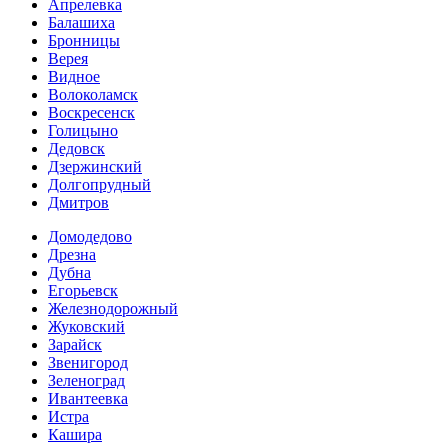
Апрелевка
Балашиха
Бронницы
Верея
Видное
Волоколамск
Воскресенск
Голицыно
Дедовск
Дзержинский
Долгопрудный
Дмитров
Домодедово
Дрезна
Дубна
Егорьевск
Железнодорожный
Жуковский
Зарайск
Звенигород
Зеленоград
Ивантеевка
Истра
Кашира