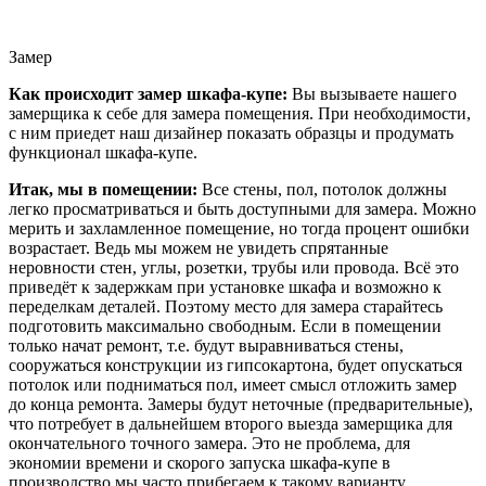
Замер
Как происходит замер шкафа-купе:
Вы вызываете нашего
замерщика к себе для замера помещения. При необходимости,
с ним приедет наш дизайнер показать образцы и продумать
функционал шкафа-купе.
Итак, мы в помещении:
Все стены, пол, потолок должны
легко просматриваться и быть доступными для замера. Можно
мерить и захламленное помещение, но тогда процент ошибки
возрастает. Ведь мы можем не увидеть спрятанные
неровности стен, углы, розетки, трубы или провода. Всё это
приведёт к задержкам при установке шкафа и возможно к
переделкам деталей. Поэтому место для замера старайтесь
подготовить максимально свободным. Если в помещении
только начат ремонт, т.е. будут выравниваться стены,
сооружаться конструкции из гипсокартона, будет опускаться
потолок или подниматься пол, имеет смысл отложить замер
до конца ремонта. Замеры будут неточные (предварительные),
что потребует в дальнейшем второго выезда замерщика для
окончательного точного замера. Это не проблема, для
экономии времени и скорого запуска шкафа-купе в
производство мы часто прибегаем к такому варианту.