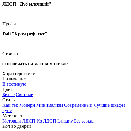
ЛДСП "Дуб млечный"
Профиль:
Dali "Хром рефлект"
Створки:
фотопечать на матовом стекле
Характеристики
Назначение
В гостиную
Цвет
Белые
Светлые
Стиль
Хай тек
Модерн
Минимализм
Современный
Лучшие шкафы
купе
Материал
Матовый
ЛДСП
Из ЛДСП Lamarty
Без зеркал
Кол-во дверей