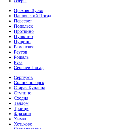
Озеры
Орехово-Зуево
Павловский Посад
Пересвет
Подольск
Протвино
Пушкино
Пущино
Раменское
Реутов
Рошаль
Руза
Сергиев Посад
Серпухов
Солнечногорск
Старая Купавна
Ступино
Сходня
Талдом
Троицк
Фрязино
Химки
Хотьково