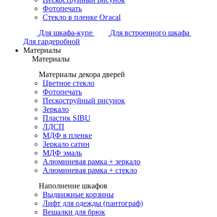
Фотопечать
Стекло в пленке Огасаl
Для шкафа-купе
Для встроенного шкафа
Для гардеробной
Материалы
Материалы
Материалы декора дверей
Цветное стекло
Фотопечать
Пескоструйный рисунок
Зеркало
Пластик SIBU
ЛДСП
МДФ в пленке
Зеркало сатин
МДФ эмаль
Алюминевая рамка + зеркало
Алюминевая рамка + стекло
Наполнение шкафов
Выдвижные корзины
Лифт для одежды (пантограф)
Вешалки для брюк