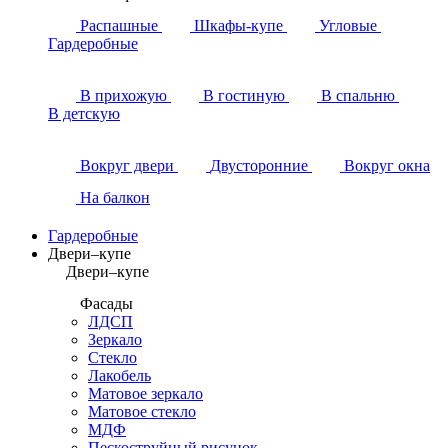
Распашные
Шкафы-купе
Угловые
Гардеробные
В прихожую
В гостиную
В спальню
В детскую
Вокруг двери
Двусторонние
Вокруг окна
На балкон
Гардеробные
Двери–купе
Двери–купе
Фасады
ЛДСП
Зеркало
Стекло
Лакобель
Матовое зеркало
Матовое стекло
МДФ
Пескоструйный рисунок