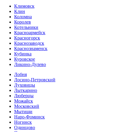
Климовск
Клин
Коломна
Королев
Котельники
Красноармейск
Красногорск
Краснозаводск
Краснознаменск
Кубинка
Куровское
Ликино-Дулево
Лобня
Лосино-Петровский
Луховицы
Лыткарино
Люберцы
Можайск
Московский
Мытищи
Наро-Фоминск
Ногинск
Одинцово