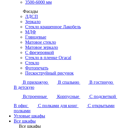
3500-6000 мм
Фасады
ЛДСП
Зеркало
Стекло крашенное Лакобель
МДФ
Глянцевые
Матовое стекло
Матовое зеркало
С фрезеровкой
Стекло в пленке Огасаl
Стекло
Фотопечать
Пескоструйный рисунок
В прихожую
В спальню
В гостиную
В детскую
Встроенные
Корпусные
С подсветкой
В офис
С полками для книг
С открытыми
полками
Угловые шкафы
Все шкафы
Все шкафы