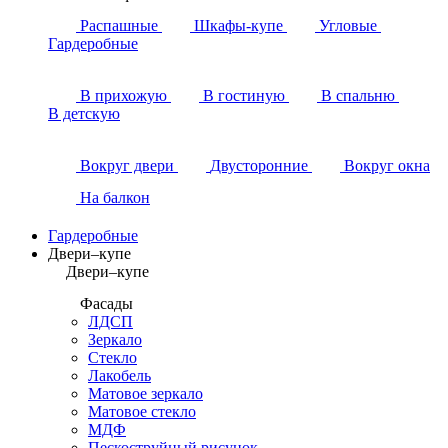
Распашные
Шкафы-купе
Угловые
Гардеробные
В прихожую
В гостиную
В спальню
В детскую
Вокруг двери
Двусторонние
Вокруг окна
На балкон
Гардеробные
Двери–купе
Двери–купе
Фасады
ЛДСП
Зеркало
Стекло
Лакобель
Матовое зеркало
Матовое стекло
МДФ
Пескоструйный рисунок