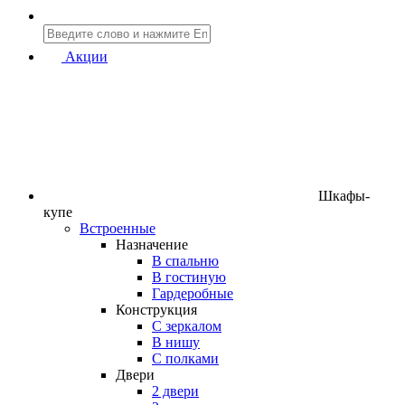
Акции
Шкафы-
купе
Встроенные
Назначение
В спальню
В гостиную
Гардеробные
Конструкция
C зеркалом
В нишу
С полками
Двери
2 двери