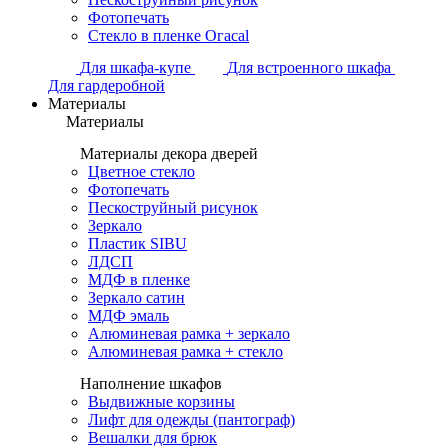
Фотопечать
Стекло в пленке Огасаl
Для шкафа-купе
Для встроенного шкафа
Для гардеробной
Материалы
Материалы
Материалы декора дверей
Цветное стекло
Фотопечать
Пескоструйный рисунок
Зеркало
Пластик SIBU
ЛДСП
МДФ в пленке
Зеркало сатин
МДФ эмаль
Алюминевая рамка + зеркало
Алюминевая рамка + стекло
Наполнение шкафов
Выдвижные корзины
Лифт для одежды (пантограф)
Вешалки для брюк