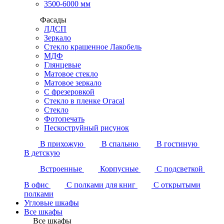
3500-6000 мм
Фасады
ЛДСП
Зеркало
Стекло крашенное Лакобель
МДФ
Глянцевые
Матовое стекло
Матовое зеркало
С фрезеровкой
Стекло в пленке Огасаl
Стекло
Фотопечать
Пескоструйный рисунок
В прихожую
В спальню
В гостиную
В детскую
Встроенные
Корпусные
С подсветкой
В офис
С полками для книг
С открытыми
полками
Угловые шкафы
Все шкафы
Все шкафы