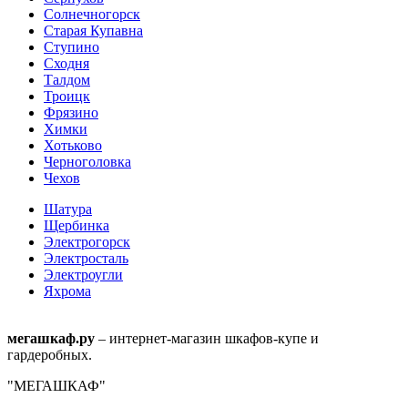
Солнечногорск
Старая Купавна
Ступино
Сходня
Талдом
Троицк
Фрязино
Химки
Хотьково
Черноголовка
Чехов
Шатура
Щербинка
Электрогорск
Электросталь
Электроугли
Яхрома
мегашкаф.ру
– интернет-магазин шкафов-купе и
гардеробных.
"МЕГАШКАФ"