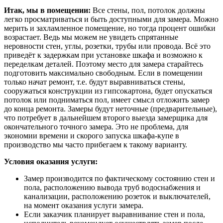
Итак, мы в помещении:
Все стены, пол, потолок должны
легко просматриваться и быть доступными для замера. Можно
мерить и захламленное помещение, но тогда процент ошибки
возрастает. Ведь мы можем не увидеть спрятанные
неровности стен, углы, розетки, трубы или провода. Всё это
приведёт к задержкам при установке шкафа и возможно к
переделкам деталей. Поэтому место для замера старайтесь
подготовить максимально свободным. Если в помещении
только начат ремонт, т.е. будут выравниваться стены,
сооружаться конструкции из гипсокартона, будет опускаться
потолок или подниматься пол, имеет смысл отложить замер
до конца ремонта. Замеры будут неточные (предварительные),
что потребует в дальнейшем второго выезда замерщика для
окончательного точного замера. Это не проблема, для
экономии времени и скорого запуска шкафа-купе в
производство мы часто прибегаем к такому варианту.
Условия оказания услуги:
Замер производится по фактическому состоянию стен и
пола, расположению вывода труб водоснабжения и
канализации, расположению розеток и выключателей,
на момент оказания услуги замера.
Если заказчик планирует выравнивание стен и пола,