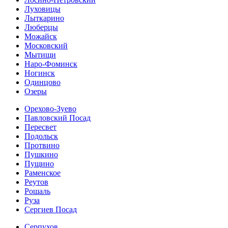
Луховицы
Лыткарино
Люберцы
Можайск
Московский
Мытищи
Наро-Фоминск
Ногинск
Одинцово
Озеры
Орехово-Зуево
Павловский Посад
Пересвет
Подольск
Протвино
Пушкино
Пущино
Раменское
Реутов
Рошаль
Руза
Сергиев Посад
Серпухов