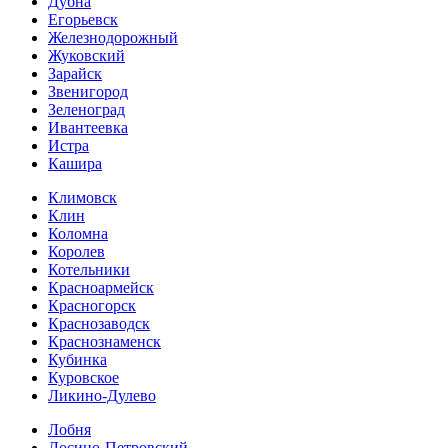
Дубна
Егорьевск
Железнодорожный
Жуковский
Зарайск
Звенигород
Зеленоград
Ивантеевка
Истра
Кашира
Климовск
Клин
Коломна
Королев
Котельники
Красноармейск
Красногорск
Краснозаводск
Краснознаменск
Кубинка
Куровское
Ликино-Дулево
Лобня
Лосино-Петровский