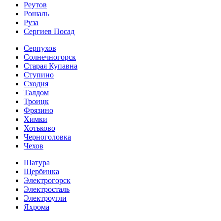
Реутов
Рошаль
Руза
Сергиев Посад
Серпухов
Солнечногорск
Старая Купавна
Ступино
Сходня
Талдом
Троицк
Фрязино
Химки
Хотьково
Черноголовка
Чехов
Шатура
Щербинка
Электрогорск
Электросталь
Электроугли
Яхрома