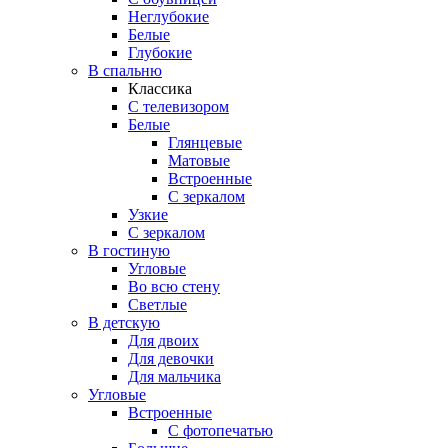
Неглубокие
Белые
Глубокие
В спальню
Классика
C телевизором
Белые
Глянцевые
Матовые
Встроенные
С зеркалом
Узкие
С зеркалом
В гостиную
Угловые
Во всю стену
Светлые
В детскую
Для двоих
Для девочки
Для мальчика
Угловые
Встроенные
С фотопечатью