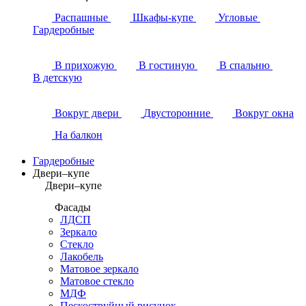
Распашные
Шкафы-купе
Угловые
Гардеробные
В прихожую
В гостиную
В спальню
В детскую
Вокруг двери
Двусторонние
Вокруг окна
На балкон
Гардеробные
Двери–купе
Двери–купе
Фасады
ЛДСП
Зеркало
Стекло
Лакобель
Матовое зеркало
Матовое стекло
МДФ
Пескоструйный рисунок