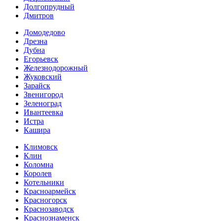
Долгопрудный
Дмитров
Домодедово
Дрезна
Дубна
Егорьевск
Железнодорожный
Жуковский
Зарайск
Звенигород
Зеленоград
Ивантеевка
Истра
Кашира
Климовск
Клин
Коломна
Королев
Котельники
Красноармейск
Красногорск
Краснозаводск
Краснознаменск