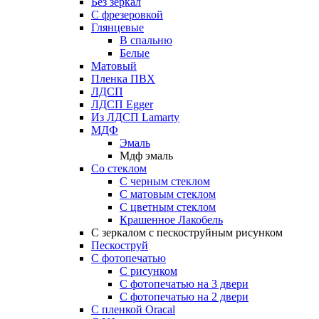
Без зеркал
С фрезеровкой
Глянцевые
В спальню
Белые
Матовый
Пленка ПВХ
ЛДСП
ЛДСП Egger
Из ЛДСП Lamarty
МДФ
Эмаль
Мдф эмаль
Со стеклом
С черным стеклом
С матовым стеклом
С цветным стеклом
Крашенное Лакобель
С зеркалом с пескоструйным рисунком
Пескоструй
С фотопечатью
С рисунком
С фотопечатью на 3 двери
С фотопечатью на 2 двери
С пленкой Oracal