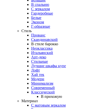
Большие
В спальню
С зеркалом
Гардеробные
Белые
Эконом
Г-образные
Стиль
Прованс
Скандинавский
В стиле барокко
Неоклассика
Итальянский
Арт-деко
Стильные
Лучшие шкафы купе
Лофт
Хай тек
Модерн
Минимализм
Современный
Классический
В прихожую
Материал
С матовым зеркалом