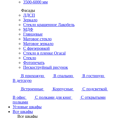
3500-6000 мм
Фасады
ЛДСП
Зеркало
Стекло крашенное Лакобель
МДФ
Глянцевые
Матовое стекло
Матовое зеркало
С фрезеровкой
Стекло в пленке Огасаl
Стекло
Фотопечать
Пескоструйный рисунок
В прихожую
В спальню
В гостиную
В детскую
Встроенные
Корпусные
С подсветкой
В офис
С полками для книг
С открытыми
полками
Угловые шкафы
Все шкафы
Все шкафы