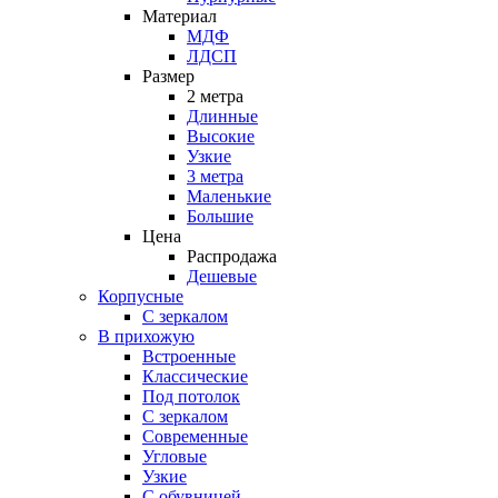
Материал
МДФ
ЛДСП
Размер
2 метра
Длинные
Высокие
Узкие
3 метра
Маленькие
Большие
Цена
Распродажа
Дешевые
Корпусные
С зеркалом
В прихожую
Встроенные
Классические
Под потолок
С зеркалом
Современные
Угловые
Узкие
С обувницей