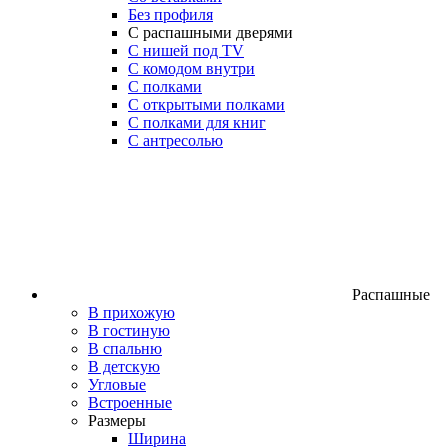
Без профиля
С распашными дверями
С нишей под TV
С комодом внутри
С полками
С открытыми полками
С полками для книг
С антресолью
Распашные
В прихожую
В гостиную
В спальню
В детскую
Угловые
Встроенные
Размеры
Ширина