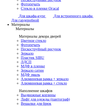
Фотопечать
Стекло в пленке Огасаl
Для шкафа-купе
Для встроенного шкафа
Для гардеробной
Материалы
Материалы
Материалы декора дверей
Цветное стекло
Фотопечать
Пескоструйный рисунок
Зеркало
Пластик SIBU
ЛДСП
МДФ в пленке
Зеркало сатин
МДФ эмаль
Алюминевая рамка + зеркало
Алюминевая рамка + стекло
Наполнение шкафов
Выдвижные корзины
Лифт для одежды (пантограф)
Вешалки для брюк