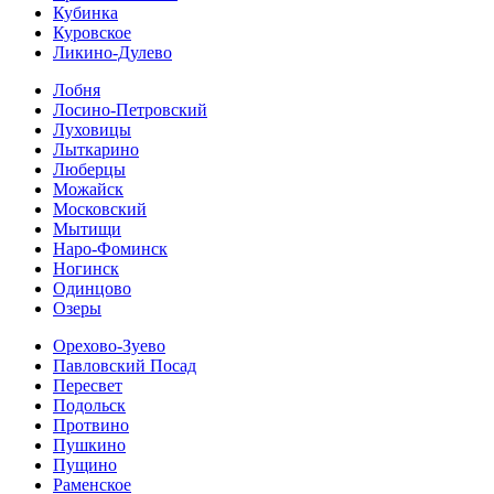
Кубинка
Куровское
Ликино-Дулево
Лобня
Лосино-Петровский
Луховицы
Лыткарино
Люберцы
Можайск
Московский
Мытищи
Наро-Фоминск
Ногинск
Одинцово
Озеры
Орехово-Зуево
Павловский Посад
Пересвет
Подольск
Протвино
Пушкино
Пущино
Раменское