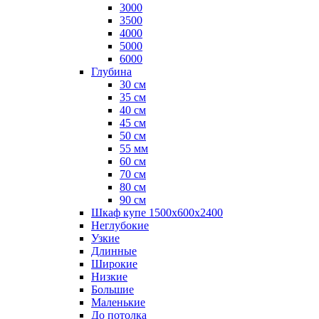
3000
3500
4000
5000
6000
Глубина
30 см
35 см
40 см
45 см
50 см
55 мм
60 см
70 см
80 см
90 см
Шкаф купе 1500х600х2400
Неглубокие
Узкие
Длинные
Широкие
Низкие
Большие
Маленькие
До потолка