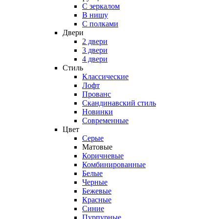
C зеркалом
В нишу
С полками
Двери
2 двери
3 двери
4 двери
Стиль
Классические
Лофт
Прованс
Скандинавский стиль
Новинки
Современные
Цвет
Серые
Матовые
Коричневые
Комбинированные
Белые
Черные
Бежевые
Красные
Синие
Пурпурные