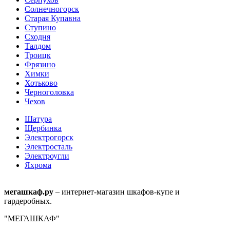
Солнечногорск
Старая Купавна
Ступино
Сходня
Талдом
Троицк
Фрязино
Химки
Хотьково
Черноголовка
Чехов
Шатура
Щербинка
Электрогорск
Электросталь
Электроугли
Яхрома
мегашкаф.ру
– интернет-магазин шкафов-купе и
гардеробных.
"МЕГАШКАФ"