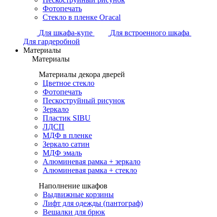
Фотопечать
Стекло в пленке Огасаl
Для шкафа-купе
Для встроенного шкафа
Для гардеробной
Материалы
Материалы
Материалы декора дверей
Цветное стекло
Фотопечать
Пескоструйный рисунок
Зеркало
Пластик SIBU
ЛДСП
МДФ в пленке
Зеркало сатин
МДФ эмаль
Алюминевая рамка + зеркало
Алюминевая рамка + стекло
Наполнение шкафов
Выдвижные корзины
Лифт для одежды (пантограф)
Вешалки для брюк