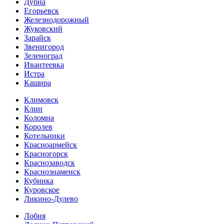
Дубна
Егорьевск
Железнодорожный
Жуковский
Зарайск
Звенигород
Зеленоград
Ивантеевка
Истра
Кашира
Климовск
Клин
Коломна
Королев
Котельники
Красноармейск
Красногорск
Краснозаводск
Краснознаменск
Кубинка
Куровское
Ликино-Дулево
Лобня