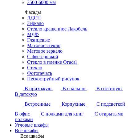
3500-6000 мм
Фасады
ЛДСП
Зеркало
Стекло крашенное Лакобель
МДФ
Глянцевые
Матовое стекло
Матовое зеркало
С фрезеровкой
Стекло в пленке Огасаl
Стекло
Фотопечать
Пескоструйный рисунок
В прихожую
В спальню
В гостиную
В детскую
Встроенные
Корпусные
С подсветкой
В офис
С полками для книг
С открытыми
полками
Угловые шкафы
Все шкафы
Все шкафы