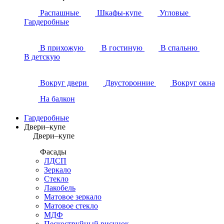
Распашные
Шкафы-купе
Угловые
Гардеробные
В прихожую
В гостиную
В спальню
В детскую
Вокруг двери
Двусторонние
Вокруг окна
На балкон
Гардеробные
Двери–купе
Двери–купе
Фасады
ЛДСП
Зеркало
Стекло
Лакобель
Матовое зеркало
Матовое стекло
МДФ
Пескоструйный рисунок