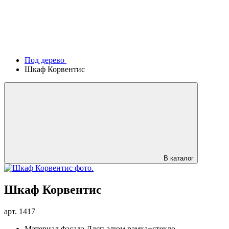
Под дерево
Шкаф Корвентис
В каталог
Шкаф Корвентис
арт.
1417
Материал фасада
Лдсп,алюм рамка+стекло