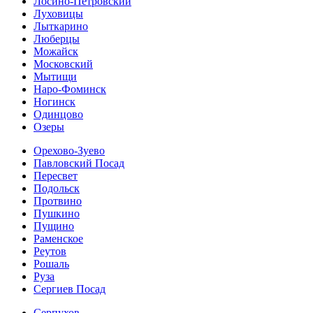
Лосино-Петровский
Луховицы
Лыткарино
Люберцы
Можайск
Московский
Мытищи
Наро-Фоминск
Ногинск
Одинцово
Озеры
Орехово-Зуево
Павловский Посад
Пересвет
Подольск
Протвино
Пушкино
Пущино
Раменское
Реутов
Рошаль
Руза
Сергиев Посад
Серпухов