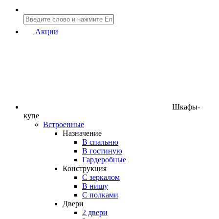
Акции
Шкафы-
купе
Встроенные
Назначение
В спальню
В гостиную
Гардеробные
Конструкция
C зеркалом
В нишу
С полками
Двери
2 двери