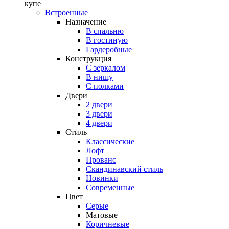
купе
Встроенные
Назначение
В спальню
В гостиную
Гардеробные
Конструкция
C зеркалом
В нишу
С полками
Двери
2 двери
3 двери
4 двери
Стиль
Классические
Лофт
Прованс
Скандинавский стиль
Новинки
Современные
Цвет
Серые
Матовые
Коричневые