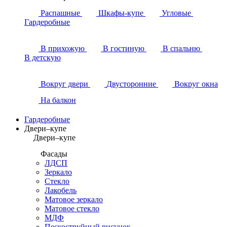
Распашные
Шкафы-купе
Угловые
Гардеробные
В прихожую
В гостиную
В спальню
В детскую
Вокруг двери
Двусторонние
Вокруг окна
На балкон
Гардеробные
Двери–купе
Двери–купе
Фасады
ЛДСП
Зеркало
Стекло
Лакобель
Матовое зеркало
Матовое стекло
МДФ
Пескоструйный рисунок