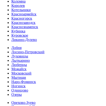
Коломна
Королев
Котельники
Красноармейск
Красногорск
Краснозаводск
Краснознаменск
Кубинка
Куровское
Ликино-Дулево
Лобня
Лосино-Петровский
Луховицы
Лыткарино
Люберцы
Можайск
Московский
Мытищи
Наро-Фоминск
Ногинск
Одинцово
Озеры
Орехово-Зуево