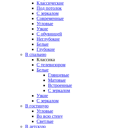
Классические
Под потолок
С зеркалом
Современные
Угловые
Узкие
С обувницей
Неглубокие
Белые
Глубокие
В спальню
Классика
C телевизором
Белые
Глянцевые
Матовые
Встроенные
С зеркалом
Узкие
С зеркалом
В гостиную
Угловые
Во всю стену
Светлые
В детскую