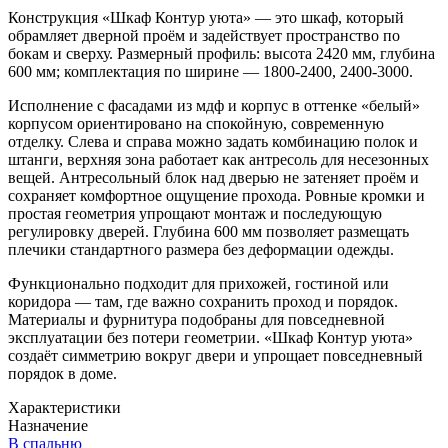
Конструкция «Шкаф Контур уюта» — это шкаф, который
обрамляет дверной проём и задействует пространство по
бокам и сверху. Размерный профиль: высота 2420 мм, глубина
600 мм; комплектация по ширине — 1800-2400, 2400-3000.
Исполнение с фасадами из мдф и корпус в оттенке «белый»
корпусом ориентировано на спокойную, современную
отделку. Слева и справа можно задать комбинацию полок и
штанги, верхняя зона работает как антресоль для несезонных
вещей. Антресольный блок над дверью не затеняет проём и
сохраняет комфортное ощущение прохода. Ровные кромки и
простая геометрия упрощают монтаж и последующую
регулировку дверей. Глубина 600 мм позволяет размещать
плечики стандартного размера без деформации одежды.
Функционально подходит для прихожей, гостиной или
коридора — там, где важно сохранить проход и порядок.
Материалы и фурнитура подобраны для повседневной
эксплуатации без потери геометрии. «Шкаф Контур уюта»
создаёт симметрию вокруг двери и упрощает повседневный
порядок в доме.
Характеристики
Назначение
В спальню