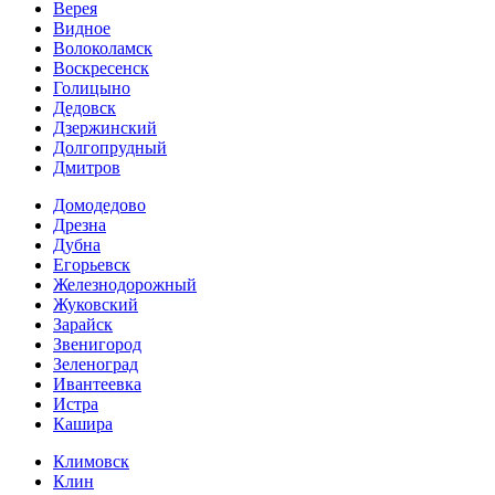
Верея
Видное
Волоколамск
Воскресенск
Голицыно
Дедовск
Дзержинский
Долгопрудный
Дмитров
Домодедово
Дрезна
Дубна
Егорьевск
Железнодорожный
Жуковский
Зарайск
Звенигород
Зеленоград
Ивантеевка
Истра
Кашира
Климовск
Клин