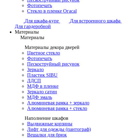
Фотопечать
Стекло в пленке Огасаl
Для шкафа-купе
Для встроенного шкафа
Для гардеробной
Материалы
Материалы
Материалы декора дверей
Цветное стекло
Фотопечать
Пескоструйный рисунок
Зеркало
Пластик SIBU
ЛДСП
МДФ в пленке
Зеркало сатин
МДФ эмаль
Алюминевая рамка + зеркало
Алюминевая рамка + стекло
Наполнение шкафов
Выдвижные корзины
Лифт для одежды (пантограф)
Вешалки для брюк