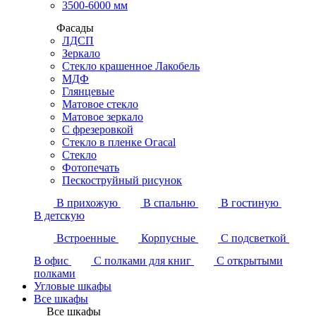
3500-6000 мм
Фасады
ЛДСП
Зеркало
Стекло крашенное Лакобель
МДФ
Глянцевые
Матовое стекло
Матовое зеркало
С фрезеровкой
Стекло в пленке Огасаl
Стекло
Фотопечать
Пескоструйный рисунок
В прихожую
В спальню
В гостиную
В детскую
Встроенные
Корпусные
С подсветкой
В офис
С полками для книг
С открытыми
полками
Угловые шкафы
Все шкафы
Все шкафы