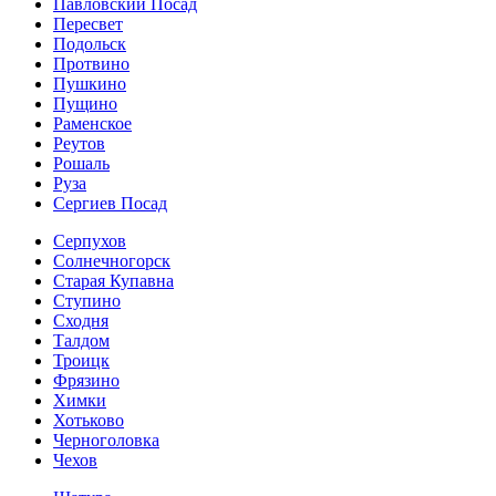
Павловский Посад
Пересвет
Подольск
Протвино
Пушкино
Пущино
Раменское
Реутов
Рошаль
Руза
Сергиев Посад
Серпухов
Солнечногорск
Старая Купавна
Ступино
Сходня
Талдом
Троицк
Фрязино
Химки
Хотьково
Черноголовка
Чехов