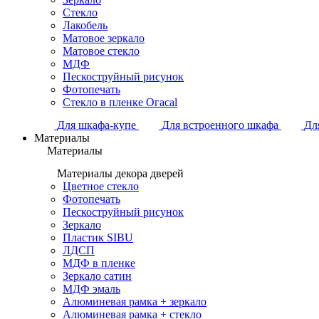
Стекло
Лакобель
Матовое зеркало
Матовое стекло
МДФ
Пескоструйный рисунок
Фотопечать
Стекло в пленке Огасаl
Для шкафа-купе
Для встроенного шкафа
Дл
Материалы
Материалы
Материалы декора дверей
Цветное стекло
Фотопечать
Пескоструйный рисунок
Зеркало
Пластик SIBU
ЛДСП
МДФ в пленке
Зеркало сатин
МДФ эмаль
Алюминевая рамка + зеркало
Алюминевая рамка + стекло