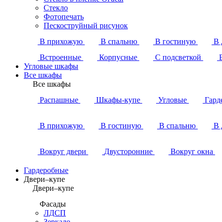
Стекло
Фотопечать
Пескоструйный рисунок
В прихожую
В спальню
В гостиную
В 
Встроенные
Корпусные
С подсветкой
Угловые шкафы
Все шкафы
Все шкафы
Распашные
Шкафы-купе
Угловые
Гард
В прихожую
В гостиную
В спальню
В 
Вокруг двери
Двусторонние
Вокруг окна
Гардеробные
Двери–купе
Двери–купе
Фасады
ЛДСП
Зеркало