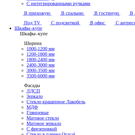
С интегрированными ручками
В прихожую
В спальню
В гостиную
В 
Под TV
С подсветкой
В офис
С антрес
Шкафы–купе
Шкафы–купе
Ширина
1000-1200 мм
1200-1800 мм
1800-2400 мм
2400-3000 мм
3000-3500 мм
3500-6000 мм
Фасады
ЛДСП
Зеркало
Стекло крашенное Лакобель
МДФ
Глянцевые
Матовое стекло
Матовое зеркало
С фрезеровкой
Стекло в пленке Огасаl