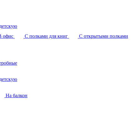
детскую
В офис
С полками для книг
С открытыми полками
еробные
детскую
На балкон