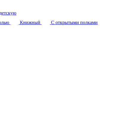
детскую
олью
Книжный
С открытыми полками