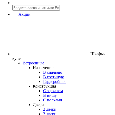
Акции
Шкафы-
купе
Встроенные
Назначение
В спальню
В гостиную
Гардеробные
Конструкция
C зеркалом
В нишу
С полками
Двери
2 двери
3 двери