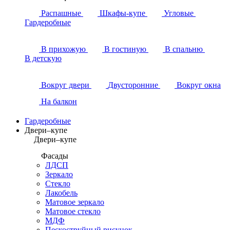
Распашные
Шкафы-купе
Угловые
Гардеробные
В прихожую
В гостиную
В спальню
В детскую
Вокруг двери
Двусторонние
Вокруг окна
На балкон
Гардеробные
Двери–купе
Двери–купе
Фасады
ЛДСП
Зеркало
Стекло
Лакобель
Матовое зеркало
Матовое стекло
МДФ
Пескоструйный рисунок