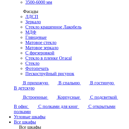
3500-6000 мм
Фасады
ЛДСП
Зеркало
Стекло крашенное Лакобель
МДФ
Глянцевые
Матовое стекло
Матовое зеркало
С фрезеровкой
Стекло в пленке Огасаl
Стекло
Фотопечать
Пескоструйный рисунок
В прихожую
В спальню
В гостиную
В детскую
Встроенные
Корпусные
С подсветкой
В офис
С полками для книг
С открытыми
полками
Угловые шкафы
Все шкафы
Все шкафы