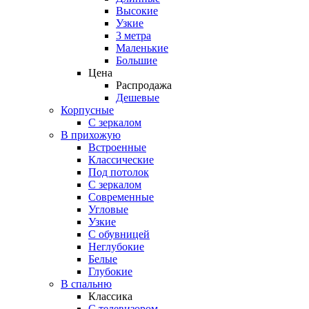
Высокие
Узкие
3 метра
Маленькие
Большие
Цена
Распродажа
Дешевые
Корпусные
С зеркалом
В прихожую
Встроенные
Классические
Под потолок
С зеркалом
Современные
Угловые
Узкие
С обувницей
Неглубокие
Белые
Глубокие
В спальню
Классика
C телевизором