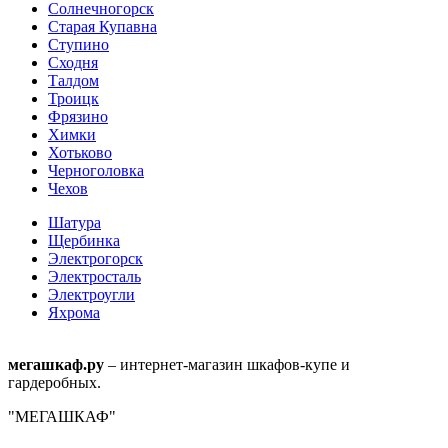
Солнечногорск
Старая Купавна
Ступино
Сходня
Талдом
Троицк
Фрязино
Химки
Хотьково
Черноголовка
Чехов
Шатура
Щербинка
Электрогорск
Электросталь
Электроугли
Яхрома
мегашкаф.ру
– интернет-магазин шкафов-купе и
гардеробных.
"МЕГАШКАФ"