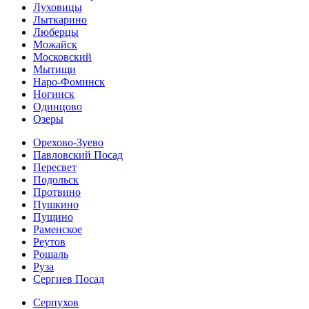
Луховицы
Лыткарино
Люберцы
Можайск
Московский
Мытищи
Наро-Фоминск
Ногинск
Одинцово
Озеры
Орехово-Зуево
Павловский Посад
Пересвет
Подольск
Протвино
Пушкино
Пущино
Раменское
Реутов
Рошаль
Руза
Сергиев Посад
Серпухов