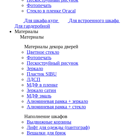
Фотопечать
Стекло в пленке Огасаl
Для шкафа-купе
Для встроенного шкафа
Для гардеробной
Материалы
Материалы
Материалы декора дверей
Цветное стекло
Фотопечать
Пескоструйный рисунок
Зеркало
Пластик SIBU
ЛДСП
МДФ в пленке
Зеркало сатин
МДФ эмаль
Алюминевая рамка + зеркало
Алюминевая рамка + стекло
Наполнение шкафов
Выдвижные корзины
Лифт для одежды (пантограф)
Вешалки для брюк