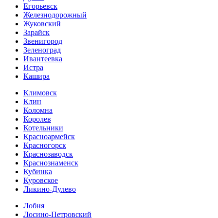
Егорьевск
Железнодорожный
Жуковский
Зарайск
Звенигород
Зеленоград
Ивантеевка
Истра
Кашира
Климовск
Клин
Коломна
Королев
Котельники
Красноармейск
Красногорск
Краснозаводск
Краснознаменск
Кубинка
Куровское
Ликино-Дулево
Лобня
Лосино-Петровский