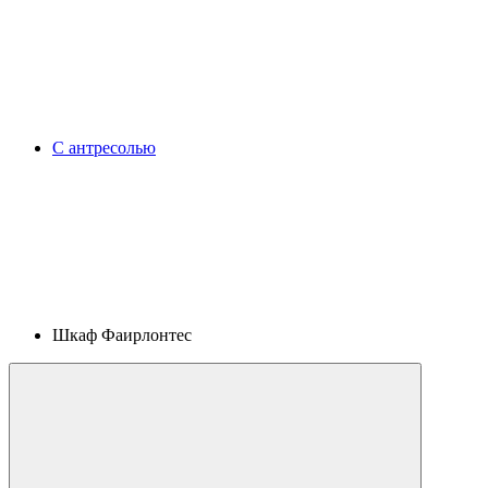
С антресолью
Шкаф Фаирлонтес