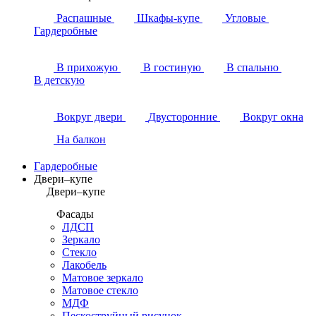
Распашные
Шкафы-купе
Угловые
Гардеробные
В прихожую
В гостиную
В спальню
В детскую
Вокруг двери
Двусторонние
Вокруг окна
На балкон
Гардеробные
Двери–купе
Двери–купе
Фасады
ЛДСП
Зеркало
Стекло
Лакобель
Матовое зеркало
Матовое стекло
МДФ
Пескоструйный рисунок