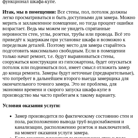
функционал шкафа-купе.
Итак, мы в помещении:
Все стены, пол, потолок должны
легко просматриваться и быть доступными для замера. Можно
мерить и захламленное помещение, но тогда процент ошибки
возрастает. Ведь мы можем не увидеть спрятанные
неровности стен, углы, розетки, трубы или провода. Всё это
приведёт к задержкам при установке шкафа и возможно к
переделкам деталей. Поэтому место для замера старайтесь
подготовить максимально свободным. Если в помещении
только начат ремонт, т.е. будут выравниваться стены,
сооружаться конструкции из гипсокартона, будет опускаться
потолок или подниматься пол, имеет смысл отложить замер
до конца ремонта. Замеры будут неточные (предварительные),
что потребует в дальнейшем второго выезда замерщика для
окончательного точного замера. Это не проблема, для
экономии времени и скорого запуска шкафа-купе в
производство мы часто прибегаем к такому варианту.
Условия оказания услуги:
Замер производится по фактическому состоянию стен и
пола, расположению вывода труб водоснабжения и
канализации, расположению розеток и выключателей,
на момент оказания услуги замера.