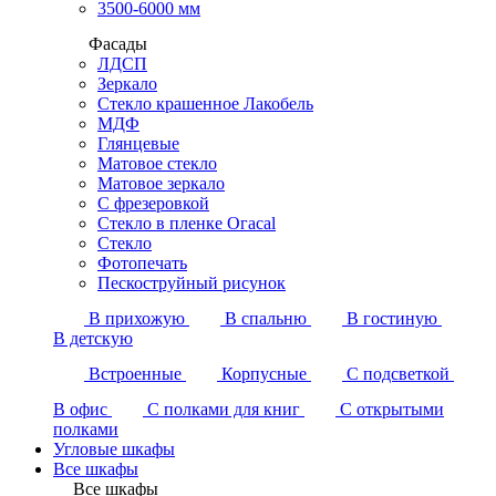
3500-6000 мм
Фасады
ЛДСП
Зеркало
Стекло крашенное Лакобель
МДФ
Глянцевые
Матовое стекло
Матовое зеркало
С фрезеровкой
Стекло в пленке Огасаl
Стекло
Фотопечать
Пескоструйный рисунок
В прихожую
В спальню
В гостиную
В детскую
Встроенные
Корпусные
С подсветкой
В офис
С полками для книг
С открытыми
полками
Угловые шкафы
Все шкафы
Все шкафы