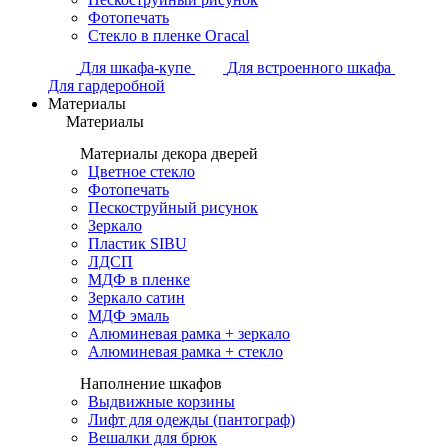
Фотопечать
Стекло в пленке Огасаl
Для шкафа-купе
Для встроенного шкафа
Для гардеробной
Материалы
Материалы
Материалы декора дверей
Цветное стекло
Фотопечать
Пескоструйный рисунок
Зеркало
Пластик SIBU
ЛДСП
МДФ в пленке
Зеркало сатин
МДФ эмаль
Алюминевая рамка + зеркало
Алюминевая рамка + стекло
Наполнение шкафов
Выдвижные корзины
Лифт для одежды (пантограф)
Вешалки для брюк