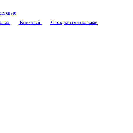
детскую
олью
Книжный
С открытыми полками