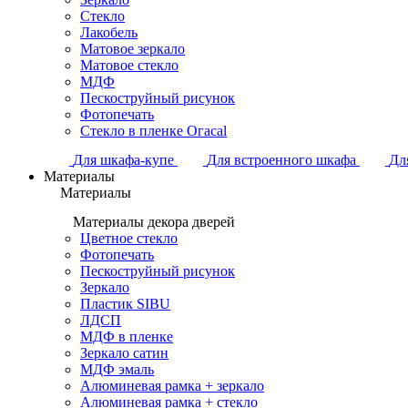
Стекло
Лакобель
Матовое зеркало
Матовое стекло
МДФ
Пескоструйный рисунок
Фотопечать
Стекло в пленке Огасаl
Для шкафа-купе
Для встроенного шкафа
Дл
Материалы
Материалы
Материалы декора дверей
Цветное стекло
Фотопечать
Пескоструйный рисунок
Зеркало
Пластик SIBU
ЛДСП
МДФ в пленке
Зеркало сатин
МДФ эмаль
Алюминевая рамка + зеркало
Алюминевая рамка + стекло