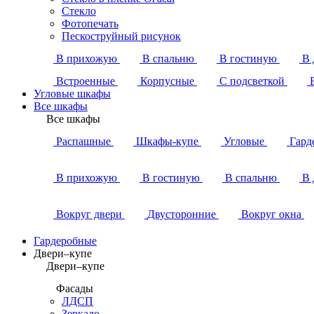
Стекло
Фотопечать
Пескоструйный рисунок
В прихожую
В спальню
В гостиную
В 
Встроенные
Корпусные
С подсветкой
Угловые шкафы
Все шкафы
Все шкафы
Распашные
Шкафы-купе
Угловые
Гард
В прихожую
В гостиную
В спальню
В 
Вокруг двери
Двусторонние
Вокруг окна
Гардеробные
Двери–купе
Двери–купе
Фасады
ЛДСП
Зеркало