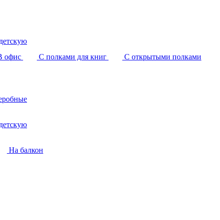
детскую
В офис
С полками для книг
С открытыми полками
еробные
детскую
На балкон