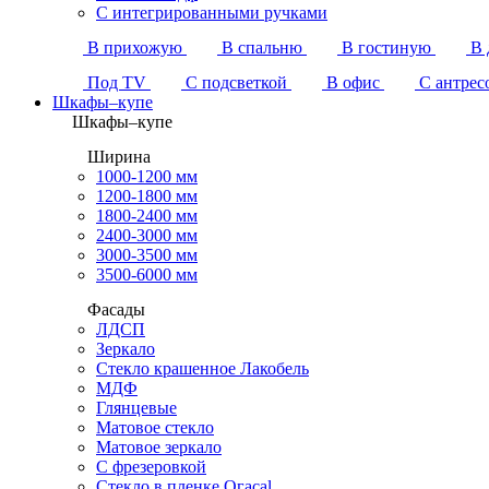
С интегрированными ручками
В прихожую
В спальню
В гостиную
В 
Под TV
С подсветкой
В офис
С антрес
Шкафы–купе
Шкафы–купе
Ширина
1000-1200 мм
1200-1800 мм
1800-2400 мм
2400-3000 мм
3000-3500 мм
3500-6000 мм
Фасады
ЛДСП
Зеркало
Стекло крашенное Лакобель
МДФ
Глянцевые
Матовое стекло
Матовое зеркало
С фрезеровкой
Стекло в пленке Огасаl