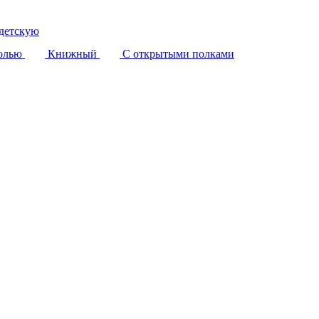
детскую
олью
Книжный
С открытыми полками