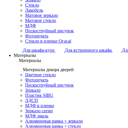
Стекло
Лакобель
Матовое зеркало
Матовое стекло
МДФ
Пескоструйный рисунок
Фотопечать
Стекло в пленке Огасаl
Для шкафа-купе
Для встроенного шкафа
Дл
Материалы
Материалы
Материалы декора дверей
Цветное стекло
Фотопечать
Пескоструйный рисунок
Зеркало
Пластик SIBU
ЛДСП
МДФ в пленке
Зеркало сатин
МДФ эмаль
Алюминевая рамка + зеркало
Алюминевая рамка + стекло