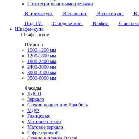
С интегрированными ручками
В прихожую
В спальню
В гостиную
В 
Под TV
С подсветкой
В офис
С антрес
Шкафы–купе
Шкафы–купе
Ширина
1000-1200 мм
1200-1800 мм
1800-2400 мм
2400-3000 мм
3000-3500 мм
3500-6000 мм
Фасады
ЛДСП
Зеркало
Стекло крашенное Лакобель
МДФ
Глянцевые
Матовое стекло
Матовое зеркало
С фрезеровкой
Стекло в пленке Огасаl