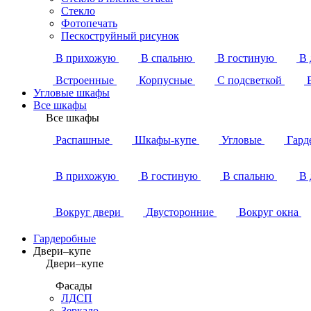
Стекло
Фотопечать
Пескоструйный рисунок
В прихожую
В спальню
В гостиную
В 
Встроенные
Корпусные
С подсветкой
Угловые шкафы
Все шкафы
Все шкафы
Распашные
Шкафы-купе
Угловые
Гард
В прихожую
В гостиную
В спальню
В 
Вокруг двери
Двусторонние
Вокруг окна
Гардеробные
Двери–купе
Двери–купе
Фасады
ЛДСП
Зеркало