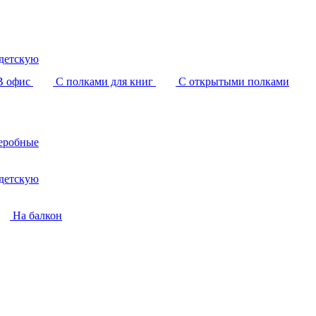
детскую
В офис
С полками для книг
С открытыми полками
еробные
детскую
На балкон