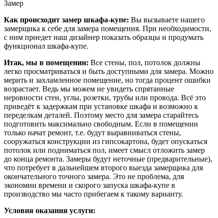
Замер
Как происходит замер шкафа-купе:
Вы вызываете нашего
замерщика к себе для замера помещения. При необходимости,
с ним приедет наш дизайнер показать образцы и продумать
функционал шкафа-купе.
Итак, мы в помещении:
Все стены, пол, потолок должны
легко просматриваться и быть доступными для замера. Можно
мерить и захламленное помещение, но тогда процент ошибки
возрастает. Ведь мы можем не увидеть спрятанные
неровности стен, углы, розетки, трубы или провода. Всё это
приведёт к задержкам при установке шкафа и возможно к
переделкам деталей. Поэтому место для замера старайтесь
подготовить максимально свободным. Если в помещении
только начат ремонт, т.е. будут выравниваться стены,
сооружаться конструкции из гипсокартона, будет опускаться
потолок или подниматься пол, имеет смысл отложить замер
до конца ремонта. Замеры будут неточные (предварительные),
что потребует в дальнейшем второго выезда замерщика для
окончательного точного замера. Это не проблема, для
экономии времени и скорого запуска шкафа-купе в
производство мы часто прибегаем к такому варианту.
Условия оказания услуги: