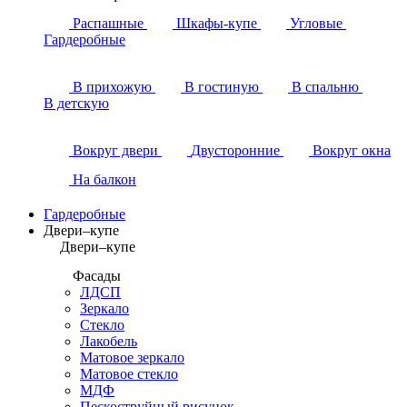
Распашные
Шкафы-купе
Угловые
Гардеробные
В прихожую
В гостиную
В спальню
В детскую
Вокруг двери
Двусторонние
Вокруг окна
На балкон
Гардеробные
Двери–купе
Двери–купе
Фасады
ЛДСП
Зеркало
Стекло
Лакобель
Матовое зеркало
Матовое стекло
МДФ
Пескоструйный рисунок