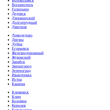
Волоколамск
Воскресенск
Голицыно
Дедовск
Дзержинский
Долгопрудный
Дмитров
Домодедово
Дрезна
Дубна
Егорьевск
Железнодорожный
Жуковский
Зарайск
Звенигород
Зеленоград
Ивантеевка
Истра
Кашира
Климовск
Клин
Коломна
Королев
Котельники