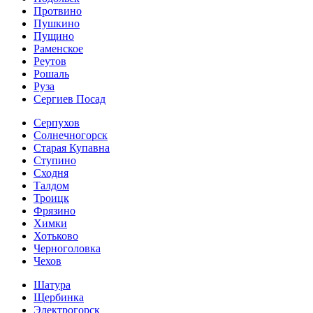
Протвино
Пушкино
Пущино
Раменское
Реутов
Рошаль
Руза
Сергиев Посад
Серпухов
Солнечногорск
Старая Купавна
Ступино
Сходня
Талдом
Троицк
Фрязино
Химки
Хотьково
Черноголовка
Чехов
Шатура
Щербинка
Электрогорск