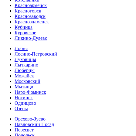
Красноармейск
Красногорск
Краснозаводск
Краснознаменск
Кубинка
Куровское
Ликино-Дулево
Лобня
Лосино-Петровский
Луховицы
Лыткарино
Люберцы
Можайск
Московский
Мытищи
Наро-Фоминск
Ногинск
Одинцово
Озеры
Орехово-Зуево
Павловский Посад
Пересвет
Подольск