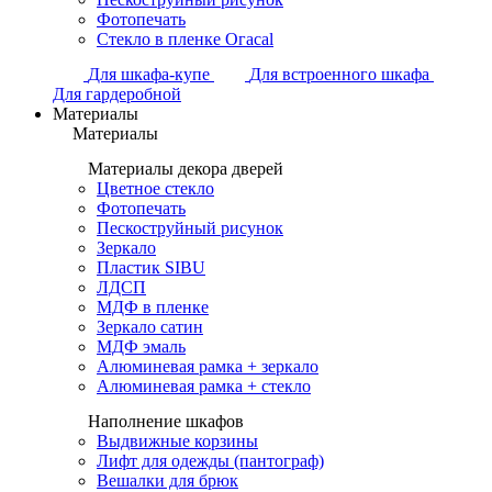
Фотопечать
Стекло в пленке Огасаl
Для шкафа-купе
Для встроенного шкафа
Для гардеробной
Материалы
Материалы
Материалы декора дверей
Цветное стекло
Фотопечать
Пескоструйный рисунок
Зеркало
Пластик SIBU
ЛДСП
МДФ в пленке
Зеркало сатин
МДФ эмаль
Алюминевая рамка + зеркало
Алюминевая рамка + стекло
Наполнение шкафов
Выдвижные корзины
Лифт для одежды (пантограф)
Вешалки для брюк