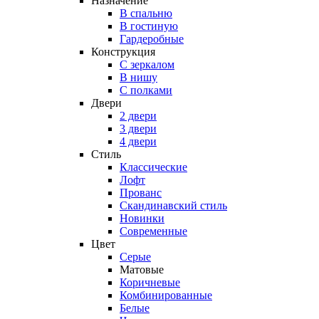
Назначение
В спальню
В гостиную
Гардеробные
Конструкция
C зеркалом
В нишу
С полками
Двери
2 двери
3 двери
4 двери
Стиль
Классические
Лофт
Прованс
Скандинавский стиль
Новинки
Современные
Цвет
Серые
Матовые
Коричневые
Комбинированные
Белые