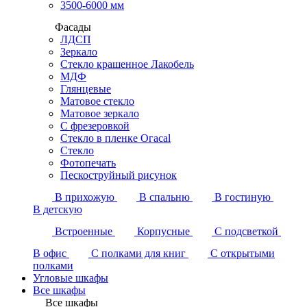
3500-6000 мм
Фасады
ЛДСП
Зеркало
Стекло крашенное Лакобель
МДФ
Глянцевые
Матовое стекло
Матовое зеркало
С фрезеровкой
Стекло в пленке Огасаl
Стекло
Фотопечать
Пескоструйный рисунок
В прихожую
В спальню
В гостиную
В детскую
Встроенные
Корпусные
С подсветкой
В офис
С полками для книг
С открытыми
полками
Угловые шкафы
Все шкафы
Все шкафы