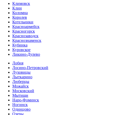
Климовск
Клин
Коломна
Королев
Котельники
Красноармейск
Красногорск
Краснозаводск
Краснознаменск
Кубинка
Куровское
Ликино-Дулево
Лобня
Лосино-Петровский
Луховицы
Лыткарино
Люберцы
Можайск
Московский
Мытищи
Наро-Фоминск
Ногинск
Одинцово
Озеры