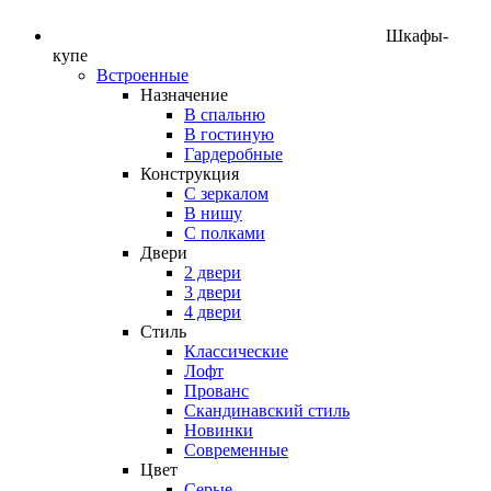
Шкафы-
купе
Встроенные
Назначение
В спальню
В гостиную
Гардеробные
Конструкция
C зеркалом
В нишу
С полками
Двери
2 двери
3 двери
4 двери
Стиль
Классические
Лофт
Прованс
Скандинавский стиль
Новинки
Современные
Цвет
Серые