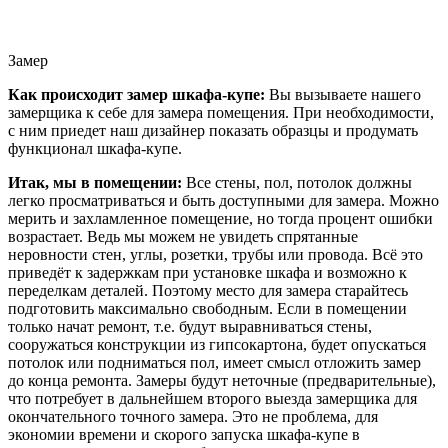
Замер
Как происходит замер шкафа-купе:
Вы вызываете нашего
замерщика к себе для замера помещения. При необходимости,
с ним приедет наш дизайнер показать образцы и продумать
функционал шкафа-купе.
Итак, мы в помещении:
Все стены, пол, потолок должны
легко просматриваться и быть доступными для замера. Можно
мерить и захламленное помещение, но тогда процент ошибки
возрастает. Ведь мы можем не увидеть спрятанные
неровности стен, углы, розетки, трубы или провода. Всё это
приведёт к задержкам при установке шкафа и возможно к
переделкам деталей. Поэтому место для замера старайтесь
подготовить максимально свободным. Если в помещении
только начат ремонт, т.е. будут выравниваться стены,
сооружаться конструкции из гипсокартона, будет опускаться
потолок или подниматься пол, имеет смысл отложить замер
до конца ремонта. Замеры будут неточные (предварительные),
что потребует в дальнейшем второго выезда замерщика для
окончательного точного замера. Это не проблема, для
экономии времени и скорого запуска шкафа-купе в