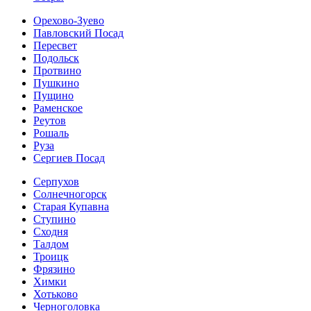
Орехово-Зуево
Павловский Посад
Пересвет
Подольск
Протвино
Пушкино
Пущино
Раменское
Реутов
Рошаль
Руза
Сергиев Посад
Серпухов
Солнечногорск
Старая Купавна
Ступино
Сходня
Талдом
Троицк
Фрязино
Химки
Хотьково
Черноголовка