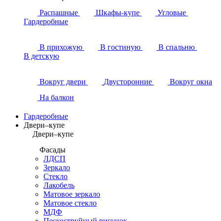
Распашные
Шкафы-купе
Угловые
Гардеробные
В прихожую
В гостиную
В спальню
В детскую
Вокруг двери
Двусторонние
Вокруг окна
На балкон
Гардеробные
Двери–купе
Двери–купе
Фасады
ЛДСП
Зеркало
Стекло
Лакобель
Матовое зеркало
Матовое стекло
МДФ
Пескоструйный рисунок