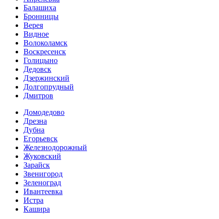
Балашиха
Бронницы
Верея
Видное
Волоколамск
Воскресенск
Голицыно
Дедовск
Дзержинский
Долгопрудный
Дмитров
Домодедово
Дрезна
Дубна
Егорьевск
Железнодорожный
Жуковский
Зарайск
Звенигород
Зеленоград
Ивантеевка
Истра
Кашира