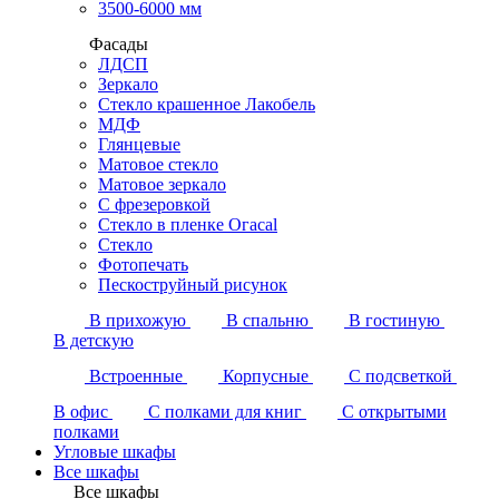
3500-6000 мм
Фасады
ЛДСП
Зеркало
Стекло крашенное Лакобель
МДФ
Глянцевые
Матовое стекло
Матовое зеркало
С фрезеровкой
Стекло в пленке Огасаl
Стекло
Фотопечать
Пескоструйный рисунок
В прихожую
В спальню
В гостиную
В детскую
Встроенные
Корпусные
С подсветкой
В офис
С полками для книг
С открытыми
полками
Угловые шкафы
Все шкафы
Все шкафы