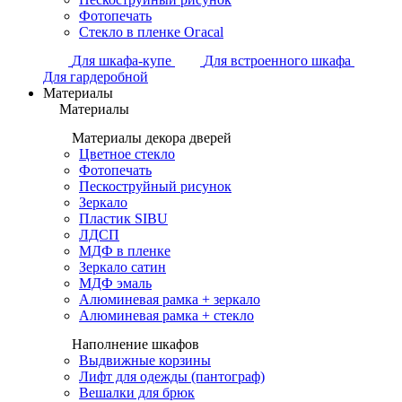
Фотопечать
Стекло в пленке Огасаl
Для шкафа-купе
Для встроенного шкафа
Для гардеробной
Материалы
Материалы
Материалы декора дверей
Цветное стекло
Фотопечать
Пескоструйный рисунок
Зеркало
Пластик SIBU
ЛДСП
МДФ в пленке
Зеркало сатин
МДФ эмаль
Алюминевая рамка + зеркало
Алюминевая рамка + стекло
Наполнение шкафов
Выдвижные корзины
Лифт для одежды (пантограф)
Вешалки для брюк