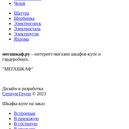
Чехов
Шатура
Щербинка
Электрогорск
Электросталь
Электроугли
Яхрома
мегашкаф.ру
– интернет-магазин шкафов-купе и
гардеробных.
"МЕГАШКАФ"
Дизайн и разработка
Сепиум Групп
© 2023
Шкафы-купе на заказ
Встроеные
В прихожую
В гостиную
В спальню