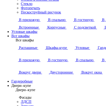
Стекло
Фотопечать
Пескоструйный рисунок
В прихожую
В спальню
В гостиную
В 
Встроенные
Корпусные
С подсветкой
Угловые шкафы
Все шкафы
Все шкафы
Распашные
Шкафы-купе
Угловые
Гард
В прихожую
В гостиную
В спальню
В 
Вокруг двери
Двусторонние
Вокруг окна
Гардеробные
Двери–купе
Двери–купе
Фасады
ЛДСП
Зеркало