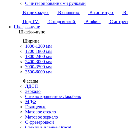
С интегрированными ручками
В прихожую
В спальню
В гостиную
В 
Под TV
С подсветкой
В офис
С антрес
Шкафы–купе
Шкафы–купе
Ширина
1000-1200 мм
1200-1800 мм
1800-2400 мм
2400-3000 мм
3000-3500 мм
3500-6000 мм
Фасады
ЛДСП
Зеркало
Стекло крашенное Лакобель
МДФ
Глянцевые
Матовое стекло
Матовое зеркало
С фрезеровкой
Стекло в пленке Огасаl