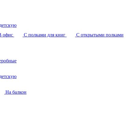
детскую
В офис
С полками для книг
С открытыми полками
еробные
детскую
На балкон