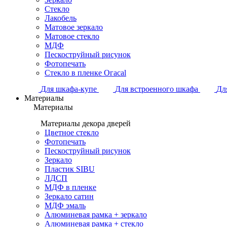
Стекло
Лакобель
Матовое зеркало
Матовое стекло
МДФ
Пескоструйный рисунок
Фотопечать
Стекло в пленке Огасаl
Для шкафа-купе
Для встроенного шкафа
Дл
Материалы
Материалы
Материалы декора дверей
Цветное стекло
Фотопечать
Пескоструйный рисунок
Зеркало
Пластик SIBU
ЛДСП
МДФ в пленке
Зеркало сатин
МДФ эмаль
Алюминевая рамка + зеркало
Алюминевая рамка + стекло