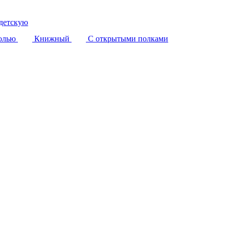
детскую
олью
Книжный
С открытыми полками