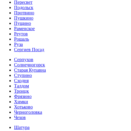
Пересвет
Подольск
Протвино
Пушкино
Пущино
Раменское
Реутов
Рошаль
Руза
Сергиев Посад
Серпухов
Солнечногорск
Старая Купавна
Ступино
Сходня
Талдом
Троицк
Фрязино
Химки
Хотьково
Черноголовка
Чехов
Шатура