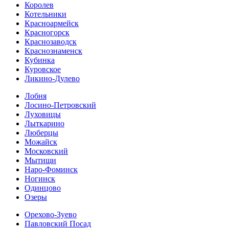
Королев
Котельники
Красноармейск
Красногорск
Краснозаводск
Краснознаменск
Кубинка
Куровское
Ликино-Дулево
Лобня
Лосино-Петровский
Луховицы
Лыткарино
Люберцы
Можайск
Московский
Мытищи
Наро-Фоминск
Ногинск
Одинцово
Озеры
Орехово-Зуево
Павловский Посад