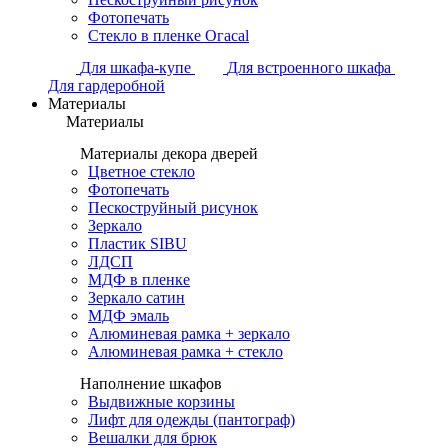
Фотопечать
Стекло в пленке Огасаl
Для шкафа-купе
Для встроенного шкафа
Для гардеробной
Материалы
Материалы
Материалы декора дверей
Цветное стекло
Фотопечать
Пескоструйный рисунок
Зеркало
Пластик SIBU
ЛДСП
МДФ в пленке
Зеркало сатин
МДФ эмаль
Алюминевая рамка + зеркало
Алюминевая рамка + стекло
Наполнение шкафов
Выдвижные корзины
Лифт для одежды (пантограф)
Вешалки для брюк