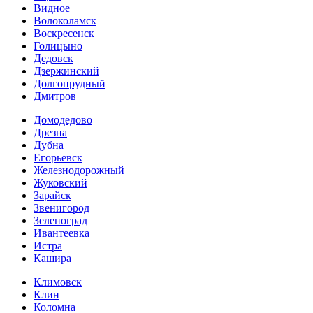
Видное
Волоколамск
Воскресенск
Голицыно
Дедовск
Дзержинский
Долгопрудный
Дмитров
Домодедово
Дрезна
Дубна
Егорьевск
Железнодорожный
Жуковский
Зарайск
Звенигород
Зеленоград
Ивантеевка
Истра
Кашира
Климовск
Клин
Коломна