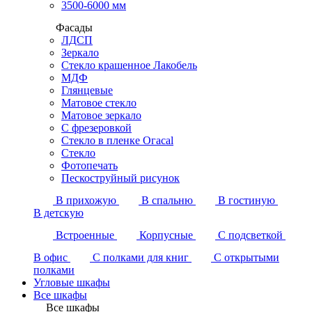
3500-6000 мм
Фасады
ЛДСП
Зеркало
Стекло крашенное Лакобель
МДФ
Глянцевые
Матовое стекло
Матовое зеркало
С фрезеровкой
Стекло в пленке Огасаl
Стекло
Фотопечать
Пескоструйный рисунок
В прихожую
В спальню
В гостиную
В детскую
Встроенные
Корпусные
С подсветкой
В офис
С полками для книг
С открытыми
полками
Угловые шкафы
Все шкафы
Все шкафы