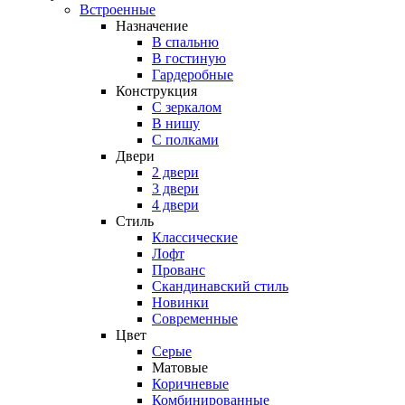
Встроенные
Назначение
В спальню
В гостиную
Гардеробные
Конструкция
C зеркалом
В нишу
С полками
Двери
2 двери
3 двери
4 двери
Стиль
Классические
Лофт
Прованс
Скандинавский стиль
Новинки
Современные
Цвет
Серые
Матовые
Коричневые
Комбинированные