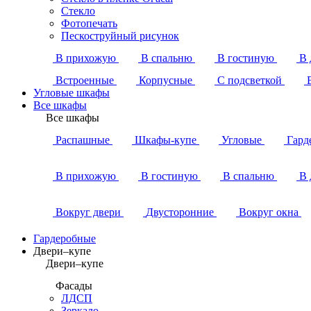
Стекло
Фотопечать
Пескоструйный рисунок
В прихожую
В спальню
В гостиную
В 
Встроенные
Корпусные
С подсветкой
Угловые шкафы
Все шкафы
Все шкафы
Распашные
Шкафы-купе
Угловые
Гард
В прихожую
В гостиную
В спальню
В 
Вокруг двери
Двусторонние
Вокруг окна
Гардеробные
Двери–купе
Двери–купе
Фасады
ЛДСП
Зеркало