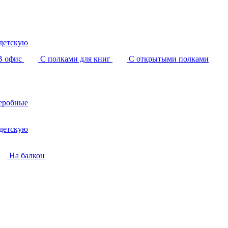
детскую
В офис
С полками для книг
С открытыми полками
еробные
детскую
На балкон