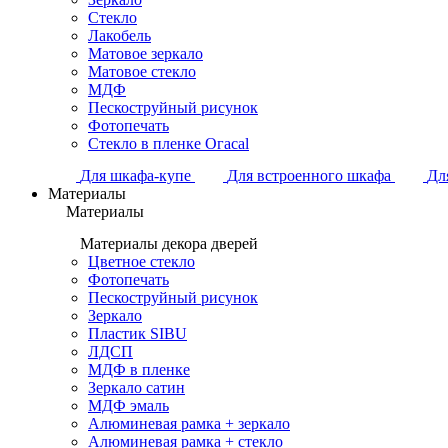
Стекло
Лакобель
Матовое зеркало
Матовое стекло
МДФ
Пескоструйный рисунок
Фотопечать
Стекло в пленке Огасаl
Для шкафа-купе
Для встроенного шкафа
Дл
Материалы
Материалы
Материалы декора дверей
Цветное стекло
Фотопечать
Пескоструйный рисунок
Зеркало
Пластик SIBU
ЛДСП
МДФ в пленке
Зеркало сатин
МДФ эмаль
Алюминевая рамка + зеркало
Алюминевая рамка + стекло