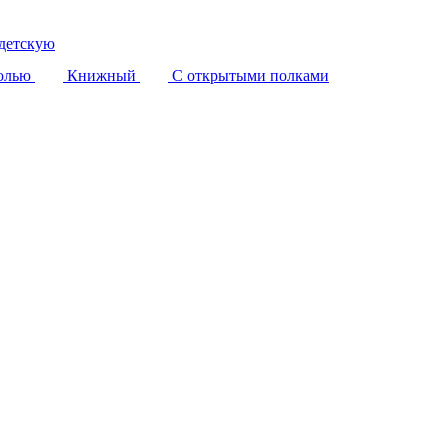
детскую
олью
Книжный
С открытыми полками