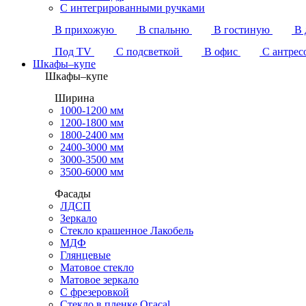
С интегрированными ручками
В прихожую
В спальню
В гостиную
В 
Под TV
С подсветкой
В офис
С антрес
Шкафы–купе
Шкафы–купе
Ширина
1000-1200 мм
1200-1800 мм
1800-2400 мм
2400-3000 мм
3000-3500 мм
3500-6000 мм
Фасады
ЛДСП
Зеркало
Стекло крашенное Лакобель
МДФ
Глянцевые
Матовое стекло
Матовое зеркало
С фрезеровкой
Стекло в пленке Огасаl